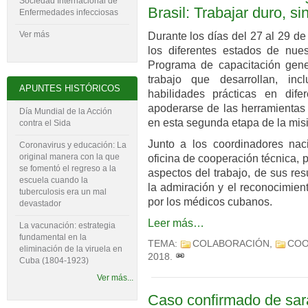
Sociedad Internacional de
Brasil: Trabajar duro, si
Enfermedades infecciosas
Ver más
Durante los días del 27 al 29 de
los diferentes estados de nue
Programa de capacitación gene
trabajo que desarrollan, inc
APUNTES HISTÓRICOS
habilidades prácticas en dife
apoderarse de las herramientas 
Día Mundial de la Acción
en esta segunda etapa de la misi
contra el Sida
Junto a los coordinadores nac
Coronavirus y educación: La
original manera con la que
oficina de cooperación técnica, 
se fomentó el regreso a la
aspectos del trabajo, de sus res
escuela cuando la
la admiración y el reconocimien
tuberculosis era un mal
por los médicos cubanos.
devastador
Leer más…
La vacunación: estrategia
fundamental en la
TEMA:
COLABORACIÓN
,
COO
eliminación de la viruela en
2018
.
Cuba (1804-‍1923)
Ver más...
Caso confirmado de sa