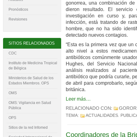
gonorrea, una combinación de a
dieron resultado. El servicio
Pronósticos
investigación en curso y, pa
Revisiones
infección, está tratando de ras
hombre, que no ha sido identi
detectado nuevos contagios.
SITIOS RELACIONADOS
“Esta es la primera vez que un 
alto nivel a estos medicamen
CDC
antibióticos comúnmente usados
Instituto de Medicina Tropical
Hughes, del Servicio Nacion
de Bélgica
análisis realizados al pacie
antibiótico que podría curarle,
Ministerios de Salud de los
de abril para comprobarlo, segú
Estados Miembros. OPS
británica.
OMS
Leer más…
OMS: Vigilancia en Salud
RELACIONADO CON:
GOROR
Pública
TEMA:
ACTUALIDADES
. PUBLI
OPS
Sitios de la red Infomed
Coordinadores de la Br