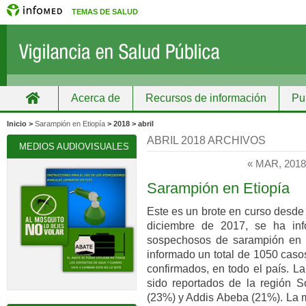
TEMAS DE SALUD
Acerca de
Recursos de información
Pu
Inicio
Grupos
Recursos de información
Inicio >
Sarampión en Etiopía
> 2018 > abril
ABRIL 2018 ARCHIVOS
MEDIOS AUDIOVISUALES
« MAR, 201
Sarampión en Etiopía
Este es un brote en curso desde
diciembre de 2017, se ha in
sospechosos de sarampión en t
informado un total de 1050 caso
confirmados, en todo el país. L
sido reportados de la región 
(23%) y Addis Abeba (21%). La m