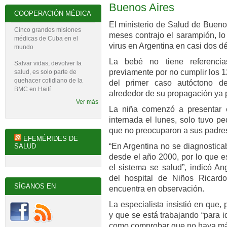
Buenos Aires
COOPERACIÓN MÉDICA
El ministerio de Salud de Bueno
Cinco grandes misiones
meses contrajo el sarampión, lo
médicas de Cuba en el
virus en Argentina en casi dos d
mundo
La bebé no tiene referenci
Salvar vidas, devolver la
previamente por no cumplir los 1
salud, es solo parte de
quehacer cotidiano de la
del primer caso autóctono de
BMC en Haití
alrededor de su propagación ya p
Ver más
La niña comenzó a presentar e
internada el lunes, solo tuvo p
que no preocuparon a sus padre
EFEMÉRIDES DE
“En Argentina no se diagnostic
SALUD
desde el año 2000, por lo que e
el sistema se salud”, indicó An
del hospital de Niños Ricard
SÍGANOS EN
encuentra en observación.
La especialista insistió en que,
y que se está trabajando “para id
como comprobar que no haya má