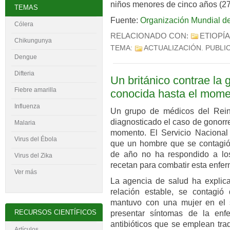
niños menores de cinco años (27
TEMAS
Fuente:
Organización Mundial de
Cólera
RELACIONADO CON:
ETIOPÍA
Chikungunya
TEMA:
ACTUALIZACIÓN
. PUBLI
Dengue
Difteria
Un británico contrae la 
Fiebre amarilla
conocida hasta el mome
Influenza
Un grupo de médicos del Rei
diagnosticado el caso de gonorr
Malaria
momento. El Servicio Nacional 
Virus del
É
bola
que un hombre que se contagió 
de año no ha respondido a los
Virus del Zika
recetan para combatir esta enfe
Ver más
La agencia de salud ha explica
relación estable, se contagió
mantuvo con una mujer en el 
RECURSOS CIENTÍFICOS
presentar síntomas de la enf
antibióticos que se emplean tra
Artículos