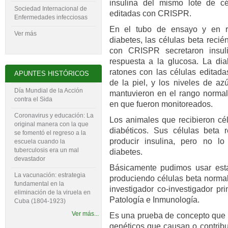
insulina del mismo lote de c
Sociedad Internacional de
editadas con CRISPR.
Enfermedades infecciosas
En el tubo de ensayo y en r
Ver más
diabetes, las células beta reci
con CRISPR secretaron insul
respuesta a la glucosa. La di
ratones con las células edita
APUNTES HISTÓRICOS
de la piel, y los niveles de a
Día Mundial de la Acción
mantuvieron en el rango normal
contra el Sida
en que fueron monitoreados.
Coronavirus y educación: La
Los animales que recibieron cél
original manera con la que
diabéticos. Sus células beta 
se fomentó el regreso a la
producir insulina, pero no lo
escuela cuando la
tuberculosis era un mal
diabetes.
devastador
Básicamente pudimos usar esta
La vacunación: estrategia
produciendo células beta normale
fundamental en la
investigador co-investigador pr
eliminación de la viruela en
Patología e Inmunología.
Cuba (1804-‍1923)
Ver más...
Es una prueba de concepto que 
genéticos que causan o contribu