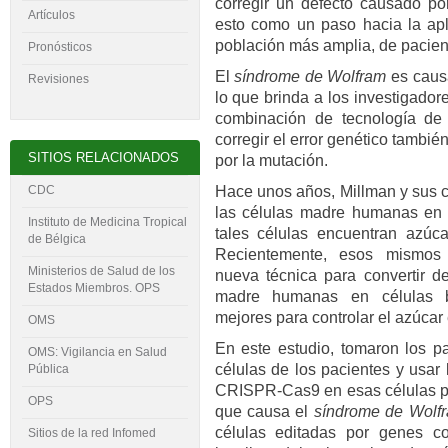
corregir un defecto causado p
Artículos
esto como un paso hacia la apl
población más amplia, de pacien
Pronósticos
El
síndrome de Wolfram
es caus
Revisiones
lo que brinda a los investigador
combinación de tecnología d
corregir el error genético tambié
SITIOS RELACIONADOS
por la mutación.
Hace unos años, Millman y sus c
CDC
las células madre humanas en 
Instituto de Medicina Tropical
tales células encuentran azúca
de Bélgica
Recientemente, esos mismos i
Ministerios de Salud de los
nueva técnica para convertir d
Estados Miembros. OPS
madre humanas en células b
mejores para controlar el azúcar 
OMS
En este estudio, tomaron los pa
OMS: Vigilancia en Salud
células de los pacientes y usar
Pública
CRISPR-Cas9 en esas células pa
OPS
que causa el
síndrome de Wolf
células editadas por genes co
Sitios de la red Infomed