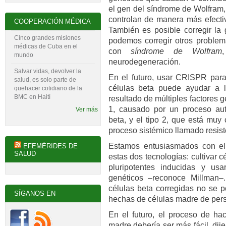
el gen del síndrome de Wolfram,
controlan de manera más efectiv
COOPERACIÓN MÉDICA
También es posible corregir la 
Cinco grandes misiones
podemos corregir otros problem
médicas de Cuba en el
con
síndrome de Wolfram
mundo
neurodegeneración.
Salvar vidas, devolver la
En el futuro, usar CRISPR para 
salud, es solo parte de
células beta puede ayudar a l
quehacer cotidiano de la
BMC en Haití
resultado de múltiples factores 
1, causado por un proceso aut
Ver más
beta, y el tipo 2, que está muy
proceso sistémico llamado resiste
Estamos entusiasmados con e
EFEMÉRIDES DE
SALUD
estas dos tecnologías: cultivar c
pluripotentes inducidas y us
genéticos –reconoce Millman–
células beta corregidas no se p
SÍGANOS EN
hechas de células madre de pers
En el futuro, el proceso de hac
madre debería ser más fácil, dij