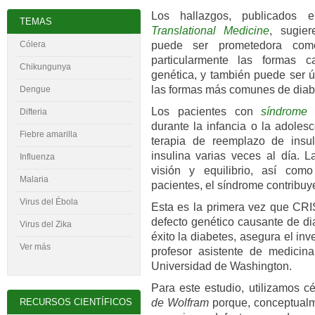
Los hallazgos, publicados 
TEMAS
Translational Medicine
, sugie
puede ser prometedora como
Cólera
particularmente las formas 
Chikungunya
genética, y también puede ser ú
las formas más comunes de diabet
Dengue
Los pacientes con
síndrome
Difteria
durante la infancia o la adoles
Fiebre amarilla
terapia de reemplazo de insul
insulina varias veces al día. 
Influenza
visión y equilibrio, así co
Malaria
pacientes, el síndrome contribuy
Virus del
É
bola
Esta es la primera vez que CRIS
defecto genético causante de di
Virus del Zika
éxito la diabetes, asegura el inv
Ver más
profesor asistente de medicin
Universidad de Washington.
Para este estudio, utilizamos 
de Wolfram
porque, conceptualm
RECURSOS CIENTÍFICOS