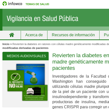
TEMAS DE SALUD
Acerca de
Recursos de información
Pu
Inicio
Grupos
Recursos de información
Inicio >
Revierten la diabetes en ratones con células madre genéticamente modificadas d
modificadas derivadas de pacientes
Revierten la diabetes en
MEDIOS AUDIOVISUALES
madre genéticamente mo
pacientes
Investigadores de la Facultad
Washington han conseguido r
utilizando células madre pluripo
de la piel de un paciente con u
insulinodependiente y transfor
productoras de insulina, medi
genes CRISPR para corregir un d