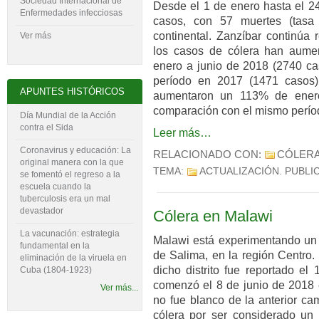
Sociedad Internacional de
Desde el 1 de enero hasta el 2
Enfermedades infecciosas
casos, con 57 muertes (tasa 
continental. Zanzíbar continúa 
Ver más
los casos de cólera han aume
enero a junio de 2018 (2740 c
período en 2017 (1471 casos)
APUNTES HISTÓRICOS
aumentaron un 113% de ener
comparación con el mismo perío
Día Mundial de la Acción
contra el Sida
Leer más…
Coronavirus y educación: La
RELACIONADO CON:
CÓLER
original manera con la que
TEMA:
ACTUALIZACIÓN
. PUBLI
se fomentó el regreso a la
escuela cuando la
tuberculosis era un mal
devastador
Cólera en Malawi
La vacunación: estrategia
Malawi está experimentando un n
fundamental en la
de Salima, en la región Centro. 
eliminación de la viruela en
dicho distrito fue reportado el
Cuba (1804-‍1923)
comenzó el 8 de junio de 2018
Ver más...
no fue blanco de la anterior ca
cólera por ser considerado un 