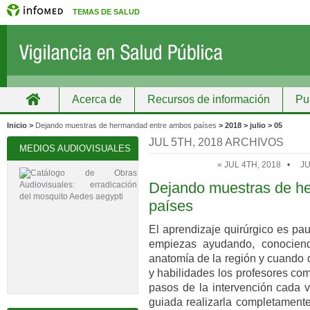
TEMAS DE SALUD
Acerca de
Recursos de información
Pu
Inicio
Grupos
Recursos de información
Inicio >
Dejando muestras de hermandad entre ambos países
> 2018 > julio > 05
JUL 5TH, 2018 ARCHIVOS
MEDIOS AUDIOVISUALES
« JUL 4TH, 2018
•
JU
Dejando muestras de h
países
El aprendizaje quirúrgico es pau
empiezas ayudando, conociend
anatomía de la región y cuando 
y habilidades los profesores co
pasos de la intervención cada 
guiada realizarla completamente