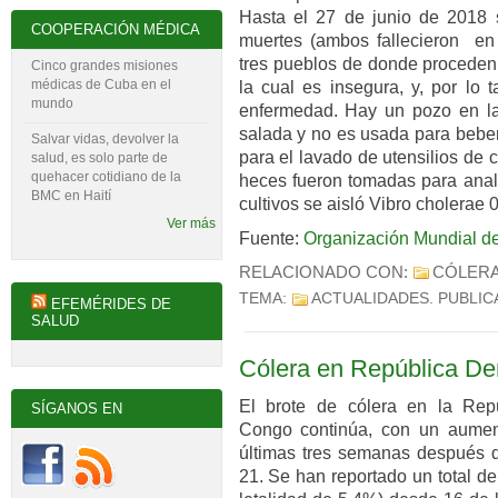
Hasta el 27 de junio de 2018 s
COOPERACIÓN MÉDICA
muertes (ambos fallecieron en 
tres pueblos de donde proceden 
Cinco grandes misiones
médicas de Cuba en el
la cual es insegura, y, por lo 
mundo
enfermedad. Hay un pozo en l
salada y no es usada para beber
Salvar vidas, devolver la
para el lavado de utensilios de
salud, es solo parte de
quehacer cotidiano de la
heces fueron tomadas para anali
BMC en Haití
cultivos se aisló Vibro cholerae 0
Ver más
Fuente:
Organización Mundial de
RELACIONADO CON:
CÓLER
TEMA:
ACTUALIDADES
. PUBLI
EFEMÉRIDES DE
SALUD
Cólera en República De
El brote de cólera en la Rep
SÍGANOS EN
Congo continúa, con un aumen
últimas tres semanas después 
21. Se han reportado un total d