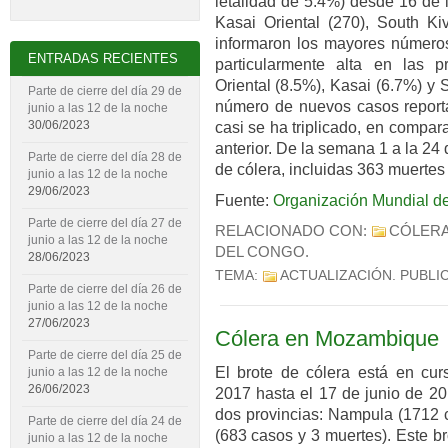
letalidad de 5.4%) desde 16 de 
Kasai Oriental (270), South Ki
informaron los mayores números
ENTRADAS RECIENTES
particularmente alta en las p
Oriental (8.5%), Kasai (6.7%) y
Parte de cierre del día 29 de
número de nuevos casos reporta
junio a las 12 de la noche
30/06/2023
casi se ha triplicado, en compa
anterior. De la semana 1 a la 24
Parte de cierre del día 28 de
de cólera, incluidas 363 muertes 
junio a las 12 de la noche
29/06/2023
Fuente:
Organización Mundial de
Parte de cierre del día 27 de
RELACIONADO CON:
CÓLER
junio a las 12 de la noche
DEL CONGO
.
28/06/2023
TEMA:
ACTUALIZACIÓN
. PUBLI
Parte de cierre del día 26 de
junio a las 12 de la noche
27/06/2023
Cólera en Mozambique
Parte de cierre del día 25 de
El brote de cólera está en cu
junio a las 12 de la noche
26/06/2023
2017 hasta el 17 de junio de 2
dos provincias: Nampula (1712 
Parte de cierre del día 24 de
(683 casos y 3 muertes). Este 
junio a las 12 de la noche