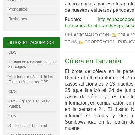
ambos países, por eso los prof
Pronósticos
de nuestros esfuerzos para devol
Revisiones
Fuente:
http://cubacoopera.uc
hermandad-entre-ambos-paises/
RELACIONADO CON:
COLAB
TEMA:
COOPERACIÓN
. PUBLIC
SITIOS RELACIONADOS
CDC
Cólera en Tanzania
Instituto de Medicina Tropical
de Bélgica
El brote de cólera en la parte
Ministerios de Salud de los
Desde el último informe el 25
Estados Miembros. OPS
casos adicionales y 13 muertes
25 (que finalizó el 24 de jun
OMS
casos de cólera y tres muerte
OMS: Vigilancia en Salud
informaron, en comparación con
Pública
en la semana 24. El distrito N
informó 77 casos y dos mue
OPS
Sumbawanga, en la región de
Sitios de la red Infomed
muerte.