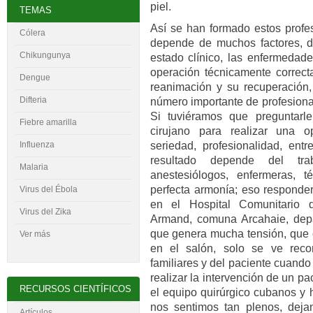
piel.
TEMAS
Así se han formado estos profes
Cólera
depende de muchos factores, de
Chikungunya
estado clínico, las enfermedade
operación técnicamente correcta
Dengue
reanimación y su recuperación,
Difteria
número importante de profesion
Si tuviéramos que preguntar
Fiebre amarilla
cirujano para realizar una o
seriedad, profesionalidad, ent
Influenza
resultado depende del tr
Malaria
anestesiólogos, enfermeras, 
perfecta armonía; eso responder
Virus del
É
bola
en el Hospital Comunitario d
Virus del Zika
Armand, comuna Arcahaie, depa
que genera mucha tensión, que 
Ver más
en el salón, solo se ve rec
familiares y del paciente cuando 
realizar la intervención de un p
RECURSOS CIENTÍFICOS
el equipo quirúrgico cubanos y h
nos sentimos tan plenos, dej
Artículos