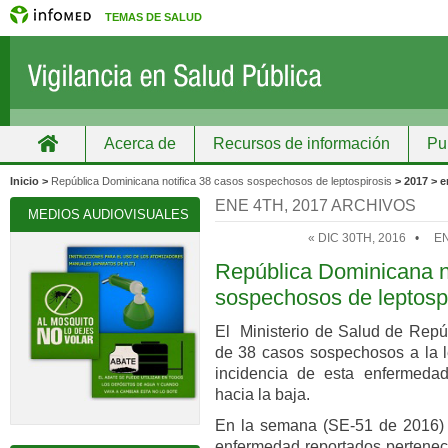
TEMAS DE SALUD
Acerca de
Recursos de información
Pu
Inicio
Grupos
Recursos de información
Inicio >
República Dominicana notifica 38 casos sospechosos de leptospirosis
> 2017 > e
ENE 4TH, 2017 ARCHIVOS
MEDIOS AUDIOVISUALES
« DIC 30TH, 2016
•
EN
República Dominicana n
sospechosos de leptospi
El Ministerio de Salud de Repúb
de 38 casos sospechosos a la le
incidencia de esta enfermedad
hacia la baja.
En la semana (SE-51 de 2016) 
enfermedad reportados pertenece