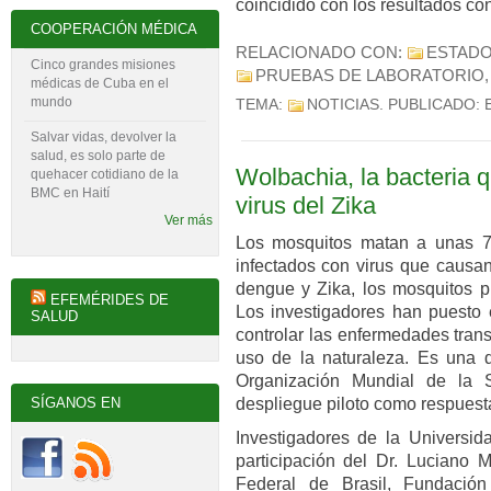
coincidido con los resultados co
COOPERACIÓN MÉDICA
RELACIONADO CON:
ESTADO
Cinco grandes misiones
PRUEBAS DE LABORATORIO
médicas de Cuba en el
mundo
TEMA:
NOTICIAS
. PUBLICADO:
Salvar vidas, devolver la
salud, es solo parte de
Wolbachia, la bacteria 
quehacer cotidiano de la
BMC en Haití
virus del Zika
Ver más
Los mosquitos matan a unas 7
infectados con virus que caus
dengue y Zika, los mosquitos p
EFEMÉRIDES DE
Los investigadores han puesto
SALUD
controlar las enfermedades tran
uso de la naturaleza. Es una 
Organización Mundial de la 
despliegue piloto como respuesta 
SÍGANOS EN
Investigadores de la Universid
participación del Dr. Luciano M
Federal de Brasil, Fundació