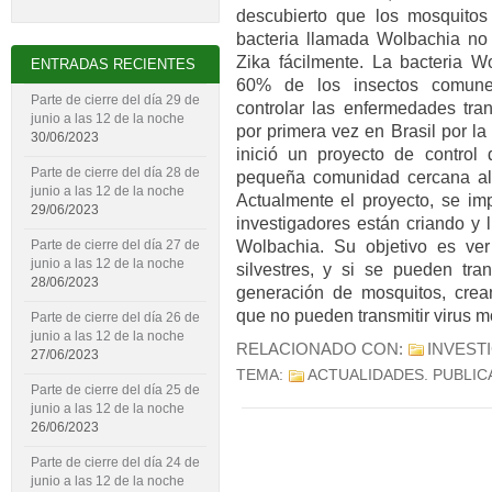
descubierto que los mosquitos 
bacteria llamada Wolbachia no
Zika fácilmente. La bacteria W
ENTRADAS RECIENTES
60% de los insectos comune
Parte de cierre del día 29 de
controlar las enfermedades tra
junio a las 12 de la noche
por primera vez en Brasil por l
30/06/2023
inició un proyecto de contro
Parte de cierre del día 28 de
pequeña comunidad cercana al 
junio a las 12 de la noche
Actualmente el proyecto, se imp
29/06/2023
investigadores están criando y 
Wolbachia. Su objetivo es ve
Parte de cierre del día 27 de
junio a las 12 de la noche
silvestres, y si se pueden tran
28/06/2023
generación de mosquitos, crea
que no pueden transmitir virus m
Parte de cierre del día 26 de
junio a las 12 de la noche
RELACIONADO CON:
INVEST
27/06/2023
TEMA:
ACTUALIDADES
. PUBLI
Parte de cierre del día 25 de
junio a las 12 de la noche
26/06/2023
Parte de cierre del día 24 de
junio a las 12 de la noche