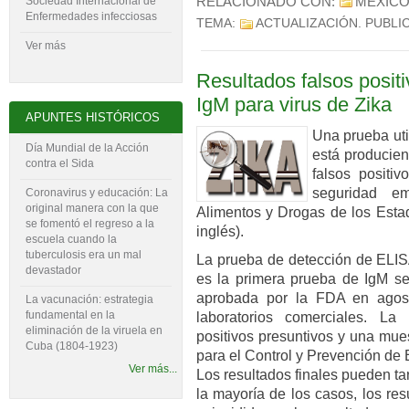
RELACIONADO CON:
MÉXIC
Sociedad Internacional de
Enfermedades infecciosas
TEMA:
ACTUALIZACIÓN
. PUBLI
Ver más
Resultados falsos posit
IgM para virus de Zika
APUNTES HISTÓRICOS
U
na prueba uti
Día Mundial de la Acción
está producie
contra el Sida
falsos positi
seguridad em
Coronavirus y educación: La
original manera con la que
Alimentos y Drogas de los Esta
se fomentó el regreso a la
inglés).
escuela cuando la
tuberculosis era un mal
La prueba de detección de ELISA
devastador
es la primera prueba de IgM se
aprobada por la FDA en agost
La vacunación: estrategia
fundamental en la
laboratorios comerciales. La
eliminación de la viruela en
positivos presuntivos y una mue
Cuba (1804-‍1923)
para el Control y Prevención de
Ver más...
Los resultados finales pueden t
la mayoría de los casos, los re