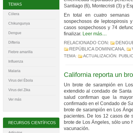
TEMAS
Santiago (6), Montecristi (3) y Esp
Cólera
En total en cuatro semanas (
sospechosos de leptospirosis y
Chikungunya
casos sospechosos y 74 defunc
Dengue
finalizar.
Leer más…
RELACIONADO CON:
DENGU
Difteria
REPÚBLICA DOMINICANA
,
Fiebre amarilla
TEMA:
ACTUALIZACIÓN
. PUBLI
Influenza
Malaria
California reporta un br
Virus del
É
bola
Un brote de sarampión en Los 
Virus del Zika
extendido al condado de Santa 
salud confirman que la mayor
Ver más
confirmado en el Condado de San
brote de sarampión en Los Ánge
pacientes. De los 12 casos de 
brote de Los Ángeles, sólo uno
RECURSOS CIENTÍFICOS
vacunación.
Artículos