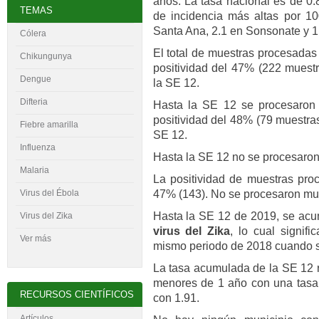
años. La tasa nacional es de 0.
TEMAS
de incidencia más altas por 10
Santa Ana, 2.1 en Sonsonate y 1
Cólera
El total de muestras procesadas
Chikungunya
positividad del 47% (222 muest
Dengue
la SE 12.
Difteria
Hasta la SE 12 se procesaron
positividad del 48% (79 muestra
Fiebre amarilla
SE 12.
Influenza
Hasta la SE 12 no se procesaro
Malaria
La positividad de muestras pro
47% (143). No se procesaron mue
Virus del
É
bola
Hasta la SE 12 de 2019, se ac
Virus del Zika
virus del Zika
, lo cual signif
Ver más
mismo periodo de 2018 cuando s
La tasa acumulada de la SE 12 r
menores de 1 año con una tasa 
RECURSOS CIENTÍFICOS
con 1.91.
Artículos