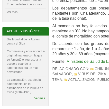
diferencia porcentual de 17% en 
Sociedad Internacional de
Enfermedades infecciosas
Los departamentos que prese
Ver más
habitantes son Chalatenango, 
de la tasa nacional).
Al momento no hay fallecidos p
mantiene en 0%. No hay tampoco
APUNTES HISTÓRICOS
el comité de mortalidad con pote
Día Mundial de la Acción
De acuerdo con los grupos de
contra el Sida
menores de 1 año, de 1 a 4 años
Coronavirus y educación: La
29 años y 30 a 39 años (mayores
original manera con la que
se fomentó el regreso a la
Fuente:
Ministerio de Salud de E
escuela cuando la
tuberculosis era un mal
RELACIONADO CON:
CHIKU
devastador
SALVADOR
,
VIRUS DEL ZIKA
.
TEMA:
ACTUALIZACIÓN
. PUBLI
La vacunación: estrategia
fundamental en la
eliminación de la viruela en
Cuba (1804-‍1923)
Ver más...