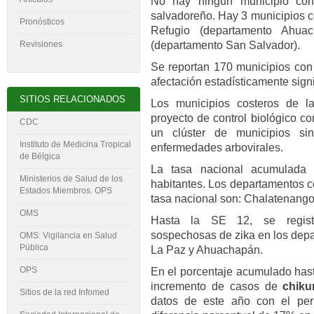
No hay ningún municipio con a
salvadoreño. Hay 3 municipios c
Pronósticos
Refugio (departamento Ahuac
Revisiones
(departamento San Salvador).
Se reportan 170 municipios con 
afectación estadísticamente signi
SITIOS RELACIONADOS
Los municipios costeros de la
proyecto de control biológico c
CDC
un clúster de municipios si
Instituto de Medicina Tropical
enfermedades arbovirales.
de Bélgica
La tasa nacional acumulada
Ministerios de Salud de los
habitantes. Los departamentos c
Estados Miembros. OPS
tasa nacional son: Chalatenang
OMS
Hasta la SE 12, se regist
sospechosas de zika en los dep
OMS: Vigilancia en Salud
Pública
La Paz y Ahuachapán.
OPS
En el porcentaje acumulado hast
incremento de casos de
chik
Sitios de la red Infomed
datos de este año con el per