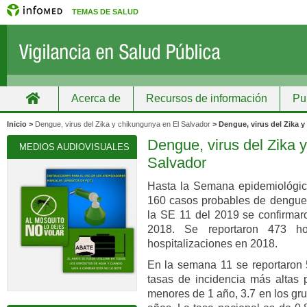
TEMAS DE SALUD
Acerca de
Recursos de información
Pu
Inicio
Grupos
Recursos de información
Inicio >
Dengue, virus del Zika y chikungunya en El Salvador
> Dengue, virus del Zika 
Dengue, virus del Zika 
MEDIOS AUDIOVISUALES
Salvador
Hasta la Semana epidemiológic
160 casos probables de dengue
la SE 11 del 2019 se confirma
2018. Se reportaron 473 ho
hospitalizaciones en 2018.
En la semana 11 se reportaron 
tasas de incidencia más altas 
menores de 1 año, 3.7 en los gru