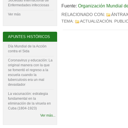
Sociedad Internacional de
Enfermedades infecciosas
Fuente:
Organización Mundial de
RELACIONADO CON:
ÁNTRA
Ver más
TEMA:
ACTUALIZACIÓN
. PUBLI
APUNTES HISTÓRICOS
Día Mundial de la Acción
contra el Sida
Coronavirus y educación: La
original manera con la que
se fomentó el regreso a la
escuela cuando la
tuberculosis era un mal
devastador
La vacunación: estrategia
fundamental en la
eliminación de la viruela en
Cuba (1804-‍1923)
Ver más...