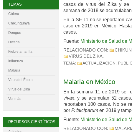
casos de virus del Zika y se
TEMAS
semana de 2018 se acumulaban
Cólera
En la SE 11 no se reportaron c
Chikungunya
caso en 2019 en México. Hasta
casos.
Dengue
Fuente:
Ministerio de Salud de 
Difteria
RELACIONADO CON:
CHIKU
Fiebre amarilla
VIRUS DEL ZIKA
.
Influenza
TEMA:
ACTUALIZACIÓN
. PUBLI
Malaria
Virus del
É
bola
Malaria en México
Virus del Zika
En la semana 11 de 2019 se re
vivax
, y se acumulan 52 caso
Ver más
reportaban 100 casos. No se re
por
P. falciparum
en 2019 y tampo
Fuente:
Ministerio de Salud de 
RECURSOS CIENTÍFICOS
RELACIONADO CON:
MALARI
Artículos