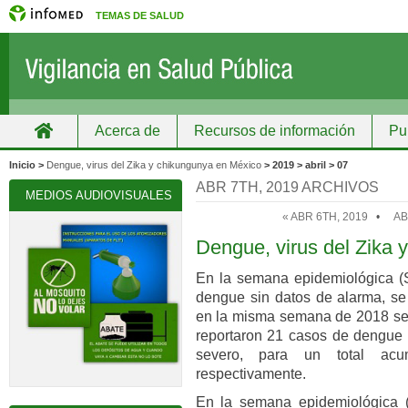
TEMAS DE SALUD
Acerca de
Recursos de información
Pu
Inicio
Grupos
Recursos de información
Inicio >
Dengue, virus del Zika y chikungunya en México
> 2019 > abril > 07
ABR 7TH, 2019 ARCHIVOS
MEDIOS AUDIOVISUALES
« ABR 6TH, 2019
•
AB
Dengue, virus del Zika 
En la semana epidemiológica (
dengue sin datos de alarma, s
en la misma semana de 2018 se
reportaron 21 casos de dengue 
severo, para un total a
respectivamente.
En la semana epidemiológica 