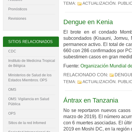
TEMA:
ACTUALIZACIÓN
. PUBLI
Pronósticos
Revisiones
Dengue en Kenia
El brote en el condado Momb
subcondados (Kisauni, Jomvu, N
SITIOS RELACIONADOS
permanece activo. El total de c
660 con 286 confirmados por PC
CDC
subestimen casos en gran medida 
Instituto de Medicina Tropical
Fuente:
Organización Mundial de
de Bélgica
RELACIONADO CON:
DENGU
Ministerios de Salud de los
Estados Miembros. OPS
TEMA:
ACTUALIZACIÓN
. PUBLI
OMS
Ántrax en Tanzania
OMS: Vigilancia en Salud
Pública
No se reportaron nuevos casos 
OPS
marzo de 2019). El número acum
con 6 muertes asociadas. El últ
Sitios de la red Infomed
2019 en Moshi DC, en la región d