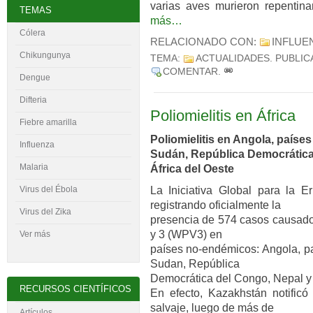
varias aves murieron repentin
TEMAS
más…
Cólera
RELACIONADO CON:
INFLUE
Chikungunya
TEMA:
ACTUALIDADES
. PUBLI
COMENTAR
.
Dengue
Difteria
Poliomielitis en África
Fiebre amarilla
Poliomielitis en Angola, países
Influenza
Sudán, República Democrática 
Malaria
África del Oeste
La Iniciativa Global para la Er
Virus del
É
bola
registrando oficialmente la
Virus del Zika
presencia de 574 casos causados
y 3 (WPV3) en
Ver más
países no-endémicos: Angola, pa
Sudan, República
Democrática del Congo, Nepal y p
RECURSOS CIENTÍFICOS
En efecto, Kazakhstán notificó
salvaje, luego de más de
Artículos