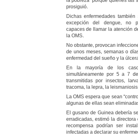
la pobreza” porque quienes las s
prosiguió.
Dichas enfermedades también 
excepción del dengue, no pr
capaces de llamar la atención d
la OMS.
No obstante, provocan infeccion
de unos meses, semanas o días
enfermedad del sueño y la úlcera
En la mayoría de los caso
simultáneamente por 5 a 7 de 
transmitidas por insectos, lar
tracoma, la lepra, la leismaniosis 
La OMS espera que sean “control
algunas de ellas sean eliminadas
El gusano de Guinea debería se
erradicadas, estimó la director
recompensa podrían ser instal
infectadas a declarar su enferme