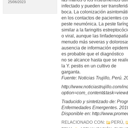
25/06/2023
infectado y pueden ser transferid
boca. La colonización asintomáti
en los contactos de pacientes co
peste neumónica. La peste farín
similar a la faringitis estreptocóc
o viral, aunque las linfadenopatí
menudo más severas y dolorosa
ausencia de información epidemi
es probable que el diagnóstico
no se alcance hasta que se realic
la Y. pestis en un cultivo de
garganta.
Fuente: Noticias Trujillo, Perú. 
http://www.noticiastrujillo.com/i
option=com_content&task=view
Traducido y sintetizado de: Pro
Enfermedades Emergentes. 2010
Disponible en: http://www.prome
RELACIONADO CON:
PERÚ
,