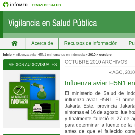
TEMAS DE SALUD
Acerca de
Recursos de información
Pu
Inicio
Grupos
Recursos de información
Inicio >
Influenza aviar H5N1 en humanos en Indonesia
> 2010 > octubre
OCTUBRE 2010 ARCHIVOS
MEDIOS AUDIOVISUALES
« AGO, 2010
Influenza aviar H5N1 e
El ministerio de Salud de In
influenza aviar H5N1. El prim
Jakarta Este, provincia Jakar
síntomas el 16 de agosto, fue h
y finalmente falleció el 27 de a
para determinar la fuente de la
antes de que el fallecido come