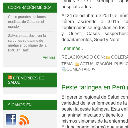
cholerae O:1 serotipo Og
hospitalizados.
COOPERACIÓN MÉDICA
Al 24 de octubre de 2010, el nú
Cinco grandes misiones
cólera asciende a 3.015 c
médicas de Cuba en el
mundo
confirmados se registran en los 
y Ouest. Casos sospechos
Salvar vidas, devolver la
departamentos, Soud y Nord.
salud, es solo parte de
quehacer cotidiano de la
Leer más…
BMC en Haití
RELACIONADO CON:
CÓLER
Ver más
TEMA:
ACTUALIZACIÓN
. PUBLI
COMENTAR
.
EFEMÉRIDES DE
SALUD
Peste faríngea en Perú
El gerente regional de Salud con
variedad de la enfermedad de la
SÍGANOS EN
peste: la peste faríngea. Esta en
un animal infectado y tiene los
mismos síntomas de la enfermeda
El funcionario informó que una n