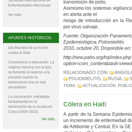
Sociedad Internacional de
transmisión de polio.
Enfermedades infecciosas
Asimismo los sistemas vigilanc
en alerta ante el
Ver más
riesgo de introducción en la R
por virus salvaje.
Fuente: Organización Panamerica
APUNTES HISTÓRICOS
Epidemiológica: Poliomielitis
Día Mundial de la Acción
2010, octubre 20. Disponible en:
contra el Sida
http://new.paho.org/hq/index.php
Coronavirus y educación: La
option=com_content&task=view
original manera con la que
se fomentó el regreso a la
RELACIONADO CON:
ANGOL
escuela cuando la
POLIOMIELITIS
,
RUSIA
,
tuberculosis era un mal
TEMA:
ACTUALIZACIÓN
. PUBLI
devastador
La vacunación: estrategia
fundamental en la
Cólera en Haití
eliminación de la viruela en
Cuba (1804-‍1923)
A partir de la Semana Epidemiol
Ver más...
un incremento de enfermedad di
de Artibonite y Central. En la SE