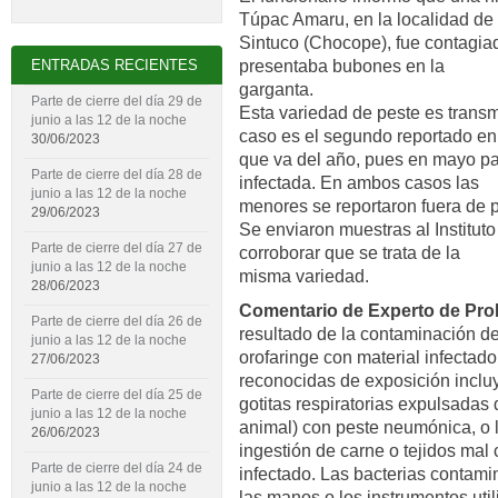
Túpac Amaru, en la localidad de
Sintuco (Chocope), fue contagia
presentaba bubones en la
ENTRADAS RECIENTES
garganta.
Parte de cierre del día 29 de
Esta variedad de peste es transm
junio a las 12 de la noche
caso es el segundo reportado en
30/06/2023
que va del año, pues en mayo pa
Parte de cierre del día 28 de
infectada. En ambos casos las
junio a las 12 de la noche
menores se reportaron fuera de p
29/06/2023
Se enviaron muestras al Institut
Parte de cierre del día 27 de
corroborar que se trata de la
junio a las 12 de la noche
misma variedad.
28/06/2023
Comentario de Experto de Pr
Parte de cierre del día 26 de
resultado de la contaminación de
junio a las 12 de la noche
orofaringe con material infectado
27/06/2023
reconocidas de exposición inclu
Parte de cierre del día 25 de
gotitas respiratorias expulsadas 
junio a las 12 de la noche
animal) con peste neumónica, o 
26/06/2023
ingestión de carne o tejidos mal
Parte de cierre del día 24 de
infectado. Las bacterias contami
junio a las 12 de la noche
las manos o los instrumentos uti