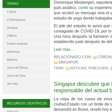
Dominique Mosbergen, reportera 
TEMAS
país asíático,
contó
su experienc
Cólera
que recibió un mensaje sms el 
estudio de yoga donde trabajaba 
Chikungunya
El jefe del estudio le avisó qu
Dengue
contagiado de COVID-19, por lo 
Difteria
Una hora después la llamaron de
establecido justo después de dete
Fiebre amarilla
Leer más…
Influenza
RELACIONADO CON:
CORON
Malaria
SINGAPUR
.
Virus del
É
bola
TEMA:
NOTICIAS
. PUBLICADO:
Virus del Zika
Singapur descubre que l
Ver más
responsable del actual b
La cepa de los casos de virus
RECURSOS CIENTÍFICOS
ciudad-Estado con un brote de la
desarrolló en Brasil, reveló hoy e
Artículos