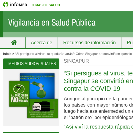
TEMAS DE SALUD
Acerca de
Recursos de información
Pu
Inicio
Grupos
Recursos de información
Inicio >
“Si persigues al virus, te quedarás atrás”: Cómo Singapur se convirtió en ejemplo
SINGAPUR
MEDIOS AUDIOVISUALES
“Si persigues al virus, 
Singapur se convirtió en
contra la COVID-19
Aunque al principio de la pande
los países con mayor número de
luego hacia esa enfermedad un e
el “patrón oro” por epidemiólog
“Así viví la respuesta rápida