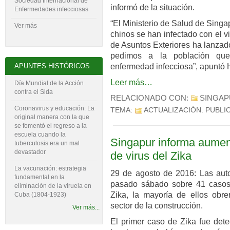
Sociedad Internacional de
informó de la situación.
Enfermedades infecciosas
“El Ministerio de Salud de Sing
Ver más
chinos se han infectado con el vi
de Asuntos Exteriores ha lanzado
pedimos a la población que
enfermedad infecciosa”, apuntó 
APUNTES HISTÓRICOS
Leer más…
Día Mundial de la Acción
contra el Sida
RELACIONADO CON:
SINGAP
Coronavirus y educación: La
TEMA:
ACTUALIZACIÓN
. PUBLI
original manera con la que
se fomentó el regreso a la
escuela cuando la
Singapur informa aumen
tuberculosis era un mal
devastador
de virus del Zika
La vacunación: estrategia
29 de agosto de 2016: Las auto
fundamental en la
pasado sábado sobre 41 casos d
eliminación de la viruela en
Zika, la mayoría de ellos obre
Cuba (1804-‍1923)
sector de la construcción.
Ver más...
El primer caso de Zika fue det