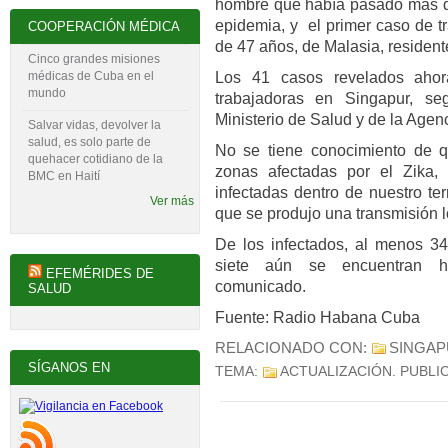
hombre que había pasado más de
epidemia, y el primer caso de t
COOPERACIÓN MÉDICA
de 47 años, de Malasia, resident
Cinco grandes misiones
Los 41 casos revelados ahor
médicas de Cuba en el
mundo
trabajadoras en Singapur, s
Ministerio de Salud y de la Age
Salvar vidas, devolver la
salud, es solo parte de
No se tiene conocimiento de q
quehacer cotidiano de la
zonas afectadas por el Zika,
BMC en Haití
infectadas dentro de nuestro terr
Ver más
que se produjo una transmisión l
De los infectados, al menos 34
siete aún se encuentran hos
EFEMÉRIDES DE
comunicado.
SALUD
Fuente: Radio Habana Cuba
RELACIONADO CON:
SINGAP
SÍGANOS EN
TEMA:
ACTUALIZACIÓN
. PUBLI