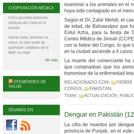
examinar a los animales en el 
COOPERACIÓN MÉDICA
haya sido contagiado en el merc
Cinco grandes misiones
Según el Dr. Zafar Mehdi, el ca
médicas de Cuba en el
de edad, de Bahawalpur que hab
mundo
Eidul Azha, para la fiesta de S
Salvar vidas, devolver la
Centro Médico de Jinnah (CCPE)
salud, es solo parte de
con la fiebre del Congo, lo que 
quehacer cotidiano de la
en la ciudad asciende a 4 casos 
BMC en Haití
La muerte del comerciante ha a
Ver más
que comprueban que los animal
transmisor de la enfermedad let
EFEMÉRIDES DE
RELACIONADO CON:
FIEBRE
SALUD
CONGO
,
PAKISTÁN
.
TEMA:
ACTUALIZACIÓN
. PUBLI
SÍGANOS EN
Dengue en Pakistán (12
La cifra de muertos por dengu
provincia de Punjab, en el este