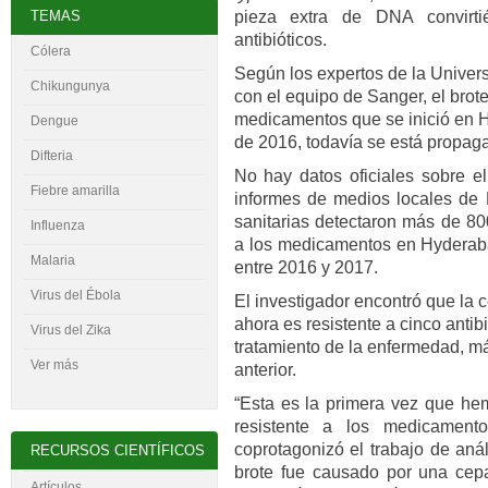
TEMAS
pieza extra de DNA convirtié
antibióticos.
Cólera
Según los expertos de la Univer
Chikungunya
con el equipo de Sanger, el brote 
medicamentos que se inició en 
Dengue
de 2016, todavía se está propag
Difteria
No hay datos oficiales sobre e
Fiebre amarilla
informes de medios locales de 
sanitarias detectaron más de 800
Influenza
a los medicamentos en Hyderab
Malaria
entre 2016 y 2017.
Virus del
É
bola
El investigador encontró que la 
ahora es resistente a cinco antibi
Virus del Zika
tratamiento de la enfermedad, má
Ver más
anterior.
“Esta es la primera vez que hem
resistente a los medicamento
coprotagonizó el trabajo de anál
RECURSOS CIENTÍFICOS
brote fue causado por una cepa
Artículos