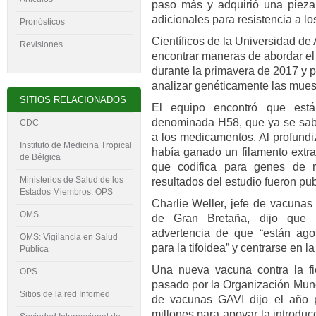
paso más y adquirió una pieza
adicionales para resistencia a los
Pronósticos
Científicos de la Universidad d
Revisiones
encontrar maneras de abordar el
durante la primavera de 2017 y pid
analizar genéticamente las mues
SITIOS RELACIONADOS
El equipo encontró que est
denominada H58, que ya se sabe
CDC
a los medicamentos. Al profundi
Instituto de Medicina Tropical
había ganado un filamento extr
de Bélgica
que codifica para genes de re
Ministerios de Salud de los
resultados del estudio fueron pub
Estados Miembros. OPS
Charlie Weller, jefe de vacunas
OMS
de Gran Bretaña, dijo que l
advertencia de que “están ago
OMS: Vigilancia en Salud
para la tifoidea” y centrarse en l
Pública
Una nueva vacuna contra la fi
OPS
pasado por la Organización Mund
Sitios de la red Infomed
de vacunas GAVI dijo el año 
millones para apoyar la introduc