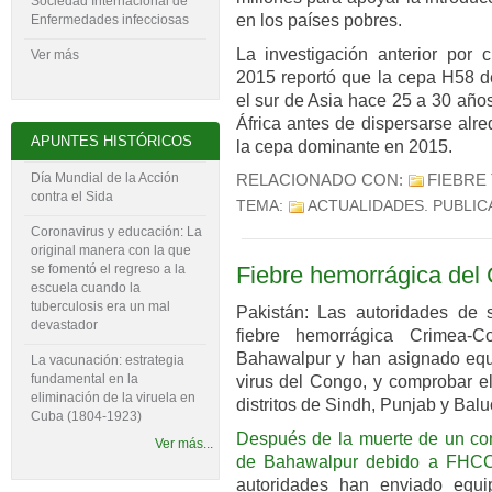
Sociedad Internacional de
en los países pobres.
Enfermedades infecciosas
La investigación anterior por 
Ver más
2015 reportó que la cepa H58 de
el sur de Asia hace 25 a 30 años
África antes de dispersarse alr
APUNTES HISTÓRICOS
la cepa dominante en 2015.
Día Mundial de la Acción
RELACIONADO CON:
FIEBRE 
contra el Sida
TEMA:
ACTUALIDADES
. PUBLI
Coronavirus y educación: La
original manera con la que
se fomentó el regreso a la
Fiebre hemorrágica del
escuela cuando la
tuberculosis era un mal
Pakistán: Las autoridades de 
devastador
fiebre hemorrágica Crimea
Bahawalpur y han asignado equi
La vacunación: estrategia
fundamental en la
virus del Congo, y comprobar el
eliminación de la viruela en
distritos de Sindh, Punjab y Balu
Cuba (1804-‍1923)
Después de la muerte de un co
Ver más...
de Bahawalpur debido a FHCC,
autoridades han enviado equi