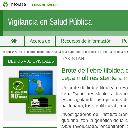
TEMAS DE SALUD
Acerca de
Recursos de información
Pu
Inicio
Grupos
Recursos de información
Inicio >
Brote de fiebre tifoidea en Pakistán causado por cepa multiresistente a medicame
PAKISTÁN
MEDIOS AUDIOVISUALES
Brote de fiebre tifoidea
cepa multiresistente a
Un brote de fiebre tifoidea en 
cepa “super resistente” a los 
están agotando las opciones de
bacteriana, los científicos dijeron
Investigadores del Instituto S
que analizan la genética de la
typhi
involucrada, encontraron