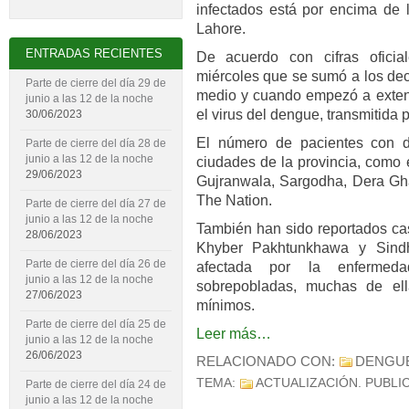
infectados está por encima de l
Lahore.
ENTRADAS RECIENTES
De acuerdo con cifras oficia
miércoles que se sumó a los de
Parte de cierre del día 29 de
medio y cuando empezó a exten
junio a las 12 de la noche
el virus del dengue, transmitida 
30/06/2023
El número de pacientes con 
Parte de cierre del día 28 de
junio a las 12 de la noche
ciudades de la provincia, como 
29/06/2023
Gujranwala, Sargodha, Dera Ghaz
The Nation.
Parte de cierre del día 27 de
junio a las 12 de la noche
También han sido reportados ca
28/06/2023
Khyber Pakhtunkhawa y Sind
Parte de cierre del día 26 de
afectada por la enfermed
junio a las 12 de la noche
sobrepobladas, muchas de ell
27/06/2023
mínimos.
Parte de cierre del día 25 de
Leer más…
junio a las 12 de la noche
26/06/2023
RELACIONADO CON:
DENGU
TEMA:
ACTUALIZACIÓN
. PUBLI
Parte de cierre del día 24 de
junio a las 12 de la noche