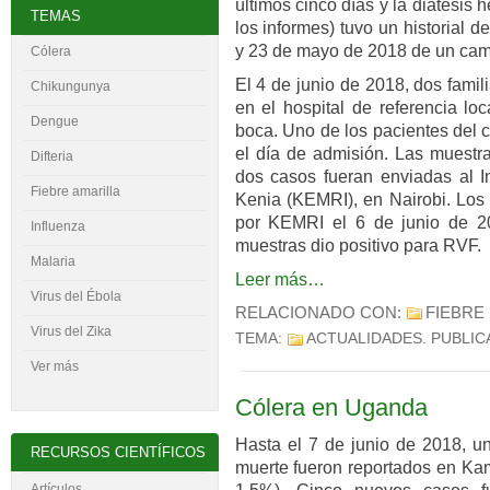
últimos cinco días y la diátesis 
TEMAS
los informes) tuvo un historial
y 23 de mayo de 2018 de un cam
Cólera
El 4 de junio de 2018, dos famil
Chikungunya
en el hospital de referencia lo
Dengue
boca. Uno de los pacientes del 
el día de admisión. Las muestr
Difteria
dos casos fueran enviadas al In
Fiebre amarilla
Kenia (KEMRI), en Nairobi. Los 
por KEMRI el 6 de junio de 2
Influenza
muestras dio positivo para RVF.
Malaria
Leer más…
Virus del
É
bola
RELACIONADO CON:
FIEBRE 
Virus del Zika
TEMA:
ACTUALIDADES
. PUBLI
Ver más
Cólera en Uganda
Hasta el 7 de junio de 2018, un
RECURSOS CIENTÍFICOS
muerte fueron reportados en Kam
Artículos