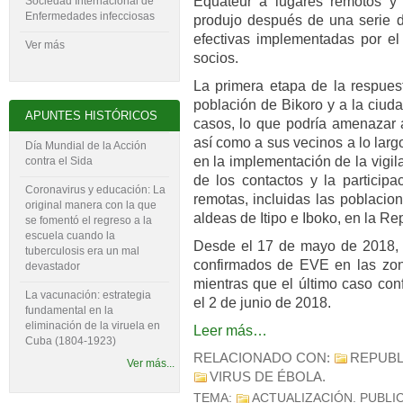
Equateur a lugares remotos y 
Sociedad Internacional de
Enfermedades infecciosas
produjo después de una serie 
efectivas implementadas por el
Ver más
socios.
La primera etapa de la respues
población de Bikoro y a la ciu
APUNTES HISTÓRICOS
casos, lo que podría amenazar a
así como a sus vecinos a lo larg
Día Mundial de la Acción
en la implementación de la vigil
contra el Sida
de los contactos y la particip
Coronavirus y educación: La
remotas, incluidas las poblacio
original manera con la que
aldeas de Itipo e Iboko, en la R
se fomentó el regreso a la
escuela cuando la
Desde el 17 de mayo de 2018, 
tuberculosis era un mal
confirmados de EVE en las zon
devastador
mientras que el último caso con
La vacunación: estrategia
el 2 de junio de 2018.
fundamental en la
eliminación de la viruela en
Leer más…
Cuba (1804-‍1923)
RELACIONADO CON:
REPUBL
Ver más...
VIRUS DE ÉBOLA
.
TEMA:
ACTUALIZACIÓN
. PUBLI