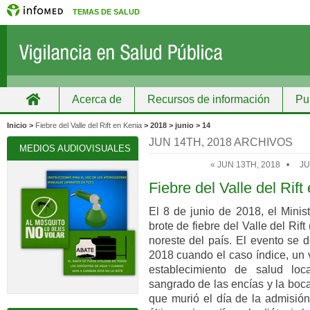
TEMAS DE SALUD
Acerca de
Recursos de información
Pu
Inicio
Grupos
Recursos de información
Inicio >
Fiebre del Valle del Rift en Kenia
> 2018 > junio > 14
JUN 14TH, 2018 ARCHIVOS
MEDIOS AUDIOVISUALES
« JUN 13TH, 2018
•
JU
Fiebre del Valle del Rift
El 8 de junio de 2018, el Minis
brote de fiebre del Valle del Rif
noreste del país. El evento se d
2018 cuando el caso índice, un 
establecimiento de salud loca
sangrado de las encías y la boca
que murió el día de la admisión