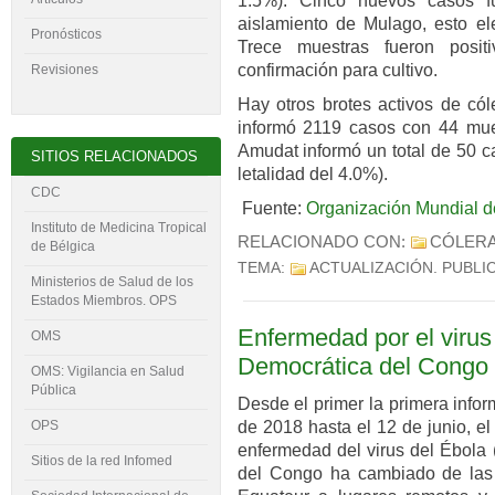
1.5%). Cinco nuevos casos f
aislamiento de Mulago, esto ele
Pronósticos
Trece muestras fueron posi
confirmación para cultivo.
Revisiones
Hay otros brotes activos de cól
informó 2119 casos con 44 muer
Amudat informó un total de 50 c
SITIOS RELACIONADOS
letalidad del 4.0%).
CDC
Fuente:
Organización Mundial d
Instituto de Medicina Tropical
RELACIONADO CON:
CÓLER
de Bélgica
TEMA:
ACTUALIZACIÓN
. PUBLI
Ministerios de Salud de los
Estados Miembros. OPS
Enfermedad por el virus
OMS
Democrática del Congo
OMS: Vigilancia en Salud
Pública
Desde el primer la primera info
de 2018 hasta el 12 de junio, el
OPS
enfermedad del virus del Ébola
Sitios de la red Infomed
del Congo ha cambiado de las 