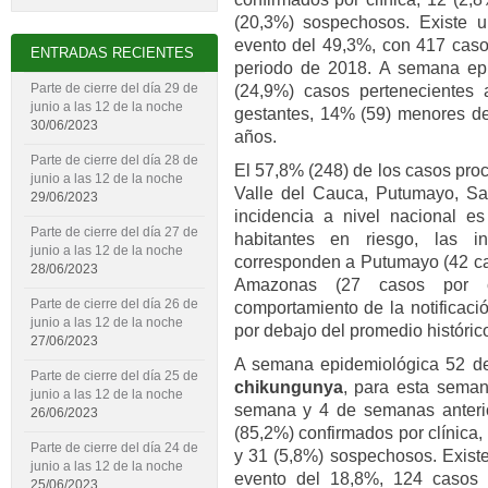
(20,3%) sospechosos. Existe u
evento del 49,3%, con 417 cas
ENTRADAS RECIENTES
periodo de 2018. A semana epi
Parte de cierre del día 29 de
(24,9%) casos pertenecientes 
junio a las 12 de la noche
gestantes, 14% (59) menores d
30/06/2023
años.
Parte de cierre del día 28 de
El 57,8% (248) de los casos proc
junio a las 12 de la noche
Valle del Cauca, Putumayo, Sa
29/06/2023
incidencia a nivel nacional 
Parte de cierre del día 27 de
habitantes en riesgo, las in
junio a las 12 de la noche
corresponden a Putumayo (42 ca
28/06/2023
Amazonas (27 casos por c
Parte de cierre del día 26 de
comportamiento de la notificaci
junio a las 12 de la noche
por debajo del promedio históric
27/06/2023
A semana epidemiológica 52 de
Parte de cierre del día 25 de
chikungunya
, para esta seman
junio a las 12 de la noche
semana y 4 de semanas anterior
26/06/2023
(85,2%) confirmados por clínica,
Parte de cierre del día 24 de
y 31 (5,8%) sospechosos. Existe
junio a las 12 de la noche
evento del 18,8%, 124 casos
25/06/2023