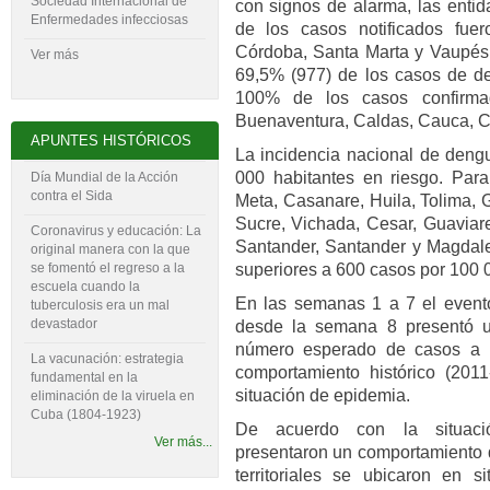
Sociedad Internacional de
con signos de alarma, las enti
Enfermedades infecciosas
de los casos notificados fue
Córdoba, Santa Marta y Vaupés. 
Ver más
69,5% (977) de los casos de de
100% de los casos confirmad
Buenaventura, Caldas, Cauca, C
APUNTES HISTÓRICOS
La incidencia nacional de deng
000 habitantes en ries­go. Pa
Día Mundial de la Acción
contra el Sida
Meta, Casanare, Huila, Tolima, 
Sucre, Vichada, Ce­sar, Guavia
Coronavirus y educación: La
Santander, Santander y Magdale
original manera con la que
se fomentó el regreso a la
superiores a 600 casos por 100 
escuela cuando la
En las semanas 1 a 7 el evento 
tuberculosis era un mal
devastador
desde la se­mana 8 presentó 
número esperado de casos a n
La vacunación: estrategia
comportamiento histórico (201
fundamental en la
situación de epidemia.
eliminación de la viruela en
Cuba (1804-‍1923)
De acuerdo con la situació
Ver más...
presentaron un comportamiento d
territoriales se ubicaron en s