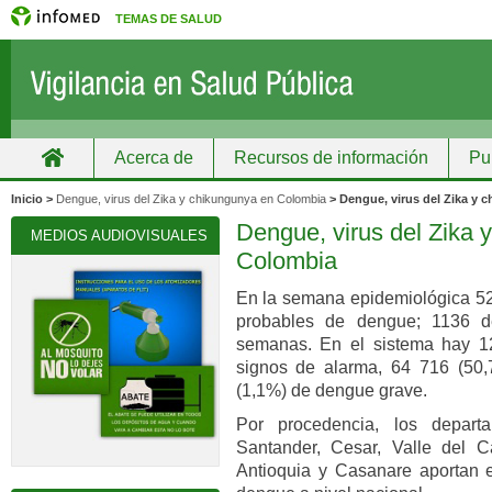
TEMAS DE SALUD
Acerca de
Recursos de información
Pu
Inicio
Grupos
Recursos de información
Inicio >
Dengue, virus del Zika y chikungunya en Colombia
> Dengue, virus del Zika y
Dengue, virus del Zika 
MEDIOS AUDIOVISUALES
Colombia
En la semana epidemiológica 52
probables de dengue; 1136 
semanas. En el sistema hay 1
signos de alarma, 64 716 (50
(1,1%) de dengue grave.
Por procedencia, los depart
Santander, Cesar, Valle del C
Antioquia y Casanare aportan 