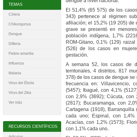
dengue a nivel nacional.
TEMAS
El 51,4% (65 575) de los caso
Cólera
343) pertenece al régimen sub
afiliación; el 15,2% (19 205) d
Chikungunya
grave se presentó en menore
Dengue
población indígena, 1,7% (221
ROM-Gitano, 0,1% (129) raizal
Difteria
(526) de los casos en mujere
Fiebre amarilla
gestación.
Influenza
A semana 52, los casos de d
territoriales, 4 distritos, 817 
Malaria
378) de los casos de dengue se 
Virus del
É
bola
frecuencia en: Villavicencio,
(5457); Ibagué, con 4,1% (5127)
Virus del Zika
con 2,9% (3692); Cúcuta, con 
(2817); Bucaramanga, con 2,0%
Ver más
Cartagena (1918), Barranquilla 
cada uno; Espinal, con 1,4% (
Acacías, con 1,2% (1573); Flori
RECURSOS CIENTÍFICOS
con 1,1% cada uno.
Artículos