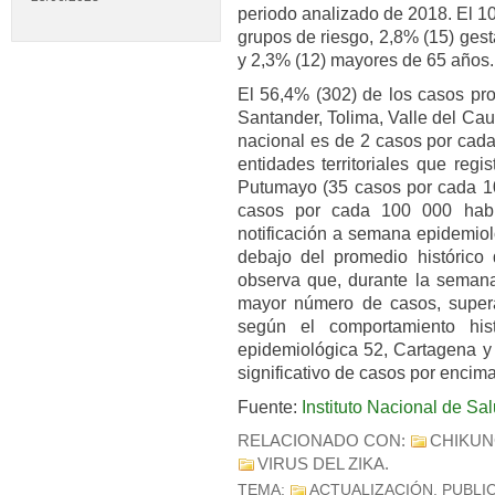
periodo analizado de 2018. El 1
grupos de riesgo, 2,8% (15) ges
y 2,3% (12) mayores de 65 años.
El 56,4% (302) de los casos p
Santander, Tolima, Valle del Cau
nacional es de 2 casos por cada
entidades territoriales que regi
Putumayo (35 casos por cada 1
casos por cada 100 000 habit
notificación a semana epidemiol
debajo del promedio histórico
observa que, durante la semana
mayor número de casos, superan
según el comportamiento his
epidemiológica 52, Cartagena 
significativo de casos por encim
Fuente:
Instituto Nacional de S
RELACIONADO CON:
CHIKU
VIRUS DEL ZIKA
.
TEMA:
ACTUALIZACIÓN
. PUBLI