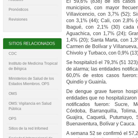
El 59,6% (838) de los casos
municipios, con mayor frecue
Pronósticos
Villavicencio, con 3,7% (52); S
Revisiones
con 3,1% (44); Cali, con 2,8% (
Ibagué, con 2,1% (30) cada u
Aguachica, con 1,7% (24); Gra
1,4% (20); Santa Marta, con 1,3
SITIOS RELACIONADOS
Carmen de Bolívar y Vi­llanueva
Chivolo y Turbaco, con 0,9% (13
CDC
Se hospitalizó el 79,3% (51 323
Instituto de Medicina Tropical
de alarma; las entidades notifi
de Bélgica
60,0% de estos casos fueron: 
Ministerios de Salud de los
Quindío y Guainía.
Estados Miembros. OPS
De dengue grave fueron hospit
OMS
entidades que no hospitalizaro
OMS: Vigilancia en Salud
notificados fueron: Sucre, Me
Pública
Córdoba, Barranquilla, Tolima
Guajira, Caquetá, Putumayo, 
OPS
Buenaventura, Bolí­var y Cauca.
Sitios de la red Infomed
A semana 52 se confirmó el 57,