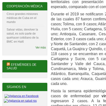
territoriales con presentaci
COOPERACIÓN MÉDICA
esperado, comparado con el comp
Durante el 2019 se notificaron
Cinco grandes misiones
médicas de Cuba en el
de las cuales 87 fueron confir
mundo
casos; Tolima, con 9 casos; Atlá
Huila, con 5 casos; Car­tagena,
Salvar vidas, devolver la
uno; Antioquia, Casanare, Ces
salud, es solo parte de
quehacer cotidiano de la
Exterior, con 3 casos cada uno
BMC en Haití
y Norte de Santander, con 2 cas
Ver más
Caquetá, La Guajira y Quindío, 
118 casos y se encuentran en e
Cartagena y Sucre, con 5 ca
Santander y Valle del Cauca,
EFEMÉRIDES DE
SALUD
Cundinamarca, Meta y Tolima, 
Atlántico, Barranquilla, Caquet
casos cada uno; Arauca, Guainí
cada uno.
SÍGANOS EN
Hasta la semana epidemiológi
casos de enfermedad por
vi
ingresaron 2 casos. A la fe
confirmados por clínica, 12 (2,