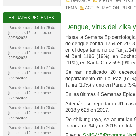
DENGUE
,
VIRUS DEL ZIKA
.
TEMA:
ACTUALIZACIÓN
. PUBLI
ENTRADAS RECIENTES
Dengue, virus del Zika 
Parte de cierre del día 29 de
junio a las 12 de la noche
Hasta la Semana Epidemiológica
30/06/2023
de dengue contra 1254 en 2018 
Parte de cierre del día 28 de
en el departamento de Tarija 14
junio a las 12 de la noche
el Beni 1196 (19%), en Coch
29/06/2023
(11%), en Santa Cruz 595 (9%) y
Parte de cierre del día 27 de
Se han notificado 20 deceso
junio a las 12 de la noche
departamento de La Paz (65%),
28/06/2023
Tarija (10%) y uno en Pando (5%
Parte de cierre del día 26 de
junio a las 12 de la noche
En las últimas 4 Semanas Epidem
27/06/2023
Además, se reportaron 41 caso
Parte de cierre del día 25 de
2018 y 625 en 2017.
junio a las 12 de la noche
26/06/2023
De chikungunya, se acumulan 
reportaron 94 y en 2016, un total
Parte de cierre del día 24 de
junio a las 12 de la noche
Fuente:
SNIS-VE/Programa Naci