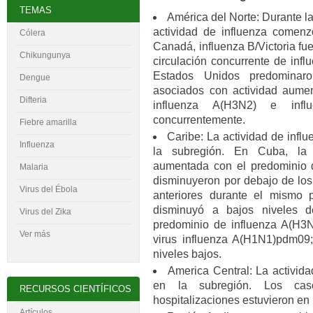
TEMAS
América del Norte: Durante l
actividad de influenza comen
Cólera
Canadá, influenza B/Victoria fu
Chikungunya
circulación concurrente de inf
Estados Unidos predominaron
Dengue
asociados con actividad aumen
Difteria
influenza A(H3N2) e influ
concurrentemente.
Fiebre amarilla
Caribe: La actividad de inf
Influenza
la subregión. En Cuba, la 
aumentada con el predominio 
Malaria
disminuyeron por debajo de lo
Virus del
É
bola
anteriores durante el mismo p
disminuyó a bajos niveles 
Virus del Zika
predominio de influenza A(H3N2
Ver más
virus influenza A(H1N1)pdm09
niveles bajos.
America Central: La activid
en la subregión. Los ca
RECURSOS CIENTÍFICOS
hospitalizaciones estuvieron en 
Artículos