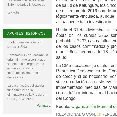
Sociedad Internacional de
Enfermedades infecciosas
de salud de Kalunguta, los cinco
de diciembre de 2019 son de un
Ver más
lógicamente vinculada, aunque l
actualmente bajo investigación.
Hasta el 31 de diciembre se not
APUNTES HISTÓRICOS
ébo­la de los cuales 3262 so
probables, 2232 casos falleciero
Día Mundial de la Acción
de los casos confirmados y pr
contra el Sida
eran ni­ños menores de 18 año
Coronavirus y educación: La
salud.
original manera con la que
se fomentó el regreso a la
La OMS desaconseja cualquier re
escuela cuando la
República Democrática del Con
tuberculosis era un mal
de cerca y si es necesario, ver
devastador
viaje en relación con este even
La vacunación: estrategia
implementado medidas de viaje 
fundamental en la
con el tráfico internacional ha
eliminación de la viruela en
del Congo.
Cuba (1804-‍1923)
Ver más...
Fuente:
Organización Mundial de
RELACIONADO CON:
REPÚBL