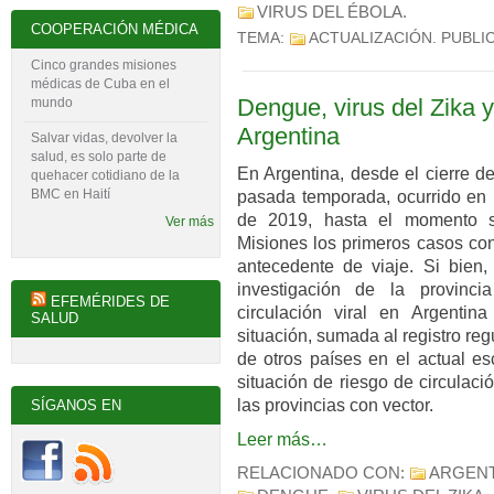
VIRUS DEL ÉBOLA
.
COOPERACIÓN MÉDICA
TEMA:
ACTUALIZACIÓN
. PUBLI
Cinco grandes misiones
médicas de Cuba en el
Dengue, virus del Zika 
mundo
Argentina
Salvar vidas, devolver la
salud, es solo parte de
En Argentina, desde el cierre d
quehacer cotidiano de la
BMC en Haití
pasada temporada, ocurrido en
de 2019, hasta el momento se
Ver más
Misiones los primeros casos con
antecedente de viaje. Si bien,
investigación de la provinci
EFEMÉRIDES DE
circulación viral en Argentin
SALUD
situación, sumada al registro r
de otros países en el actual es
situación de riesgo de circulac
las provincias con vector.
SÍGANOS EN
Leer más…
RELACIONADO CON:
ARGENT