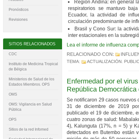
Región Andina: en general la 
respiratorios se mantuvo baj
Pronósticos
Ecuador, la actividad de inf
Revisiones
circulación predominante de i
Brasil y Cono Sur: la activi
inter estacionales en la subregi
SITIOS RELACIONADOS
Lea el informe de influenza com
RELACIONADO CON:
INFLUE
CDC
TEMA:
ACTUALIZACIÓN
. PUBLI
Instituto de Medicina Tropical
de Bélgica
Ministerios de Salud de los
Enfermedad por el virus
Estados Miembros. OPS
República Demo­crática
OMS
Se notificaron 29 casos nuevos 
OMS: Vigilancia en Salud
31 de diciembre de 2019 post
Pública
publicado el 19 de diciembre, e
cuatro zonas de salud: Mabalak
OPS
4), Kalunguta (17%, n = 5) y K
Sitios de la red Infomed
detectados en Butembo están v
misión de más de 50 personas 