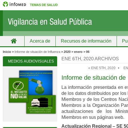
TEMAS DE SALUD
Acerca de
Recursos de información
Pu
Inicio
Grupos
Recursos de información
Inicio >
Informe de situación de Influenza
> 2020 > enero > 06
ENE 6TH, 2020 ARCHIVOS
MEDIOS AUDIOVISUALES
« ENE 5TH, 2020
•
EN
Informe de situación de 
La información presentada en es
de los datos distribuidos por lo
Miembros y de los Centros Naci
Miembros a la Organización Pa
actualizaciones de los Mini
Miembros en sus páginas web.
Actualización Regional – SE 50