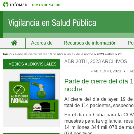
TEMAS DE SALUD
Acerca de
Recursos de información
Pu
Inicio
Grupos
Recursos de información
Inicio >
Parte de cierre del día 19 de abril a las 12 de la noche
> 2023 > abril > 20
ABR 20TH, 2023 ARCHIVOS
MEDIOS AUDIOVISUALES
« ABR 19TH, 2023
•
AB
Parte de cierre del día 1
noche
Al cierre del día de ayer, 19 d
total de 114 pacientes, sospecho
En el día en Cuba para la COVI
muestras para la vigilancia, res
14 millones 344 mil 078 de mues
074 positivas.