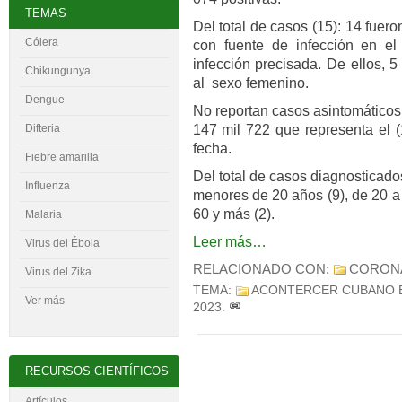
TEMAS
Del total de casos (15): 14 fuer
Cólera
con fuente de infección en el 
infección precisada. De ellos, 
Chikungunya
al sexo femenino.
Dengue
No reportan casos asintomáticos
147 mil 722 que representa el (
Difteria
fecha.
Fiebre amarilla
Del total de casos diagnosticado
Influenza
menores de 20 años (9), de 20 a 
60 y más (2).
Malaria
Leer más…
Virus del
É
bola
RELACIONADO CON:
CORON
Virus del Zika
TEMA:
ACONTERCER CUBANO 
Ver más
2023
.
RECURSOS CIENTÍFICOS
Artículos