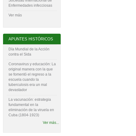
Sociedad Internacional de
Enfermedades infecciosas
Ver más
APUNTES HISTÓRICOS
Día Mundial de la Acción
contra el Sida
Coronavirus y educación: La
original manera con la que
se fomentó el regreso a la
escuela cuando la
tuberculosis era un mal
devastador
La vacunación: estrategia
fundamental en la
eliminación de la viruela en
Cuba (1804-‍1923)
Ver más...