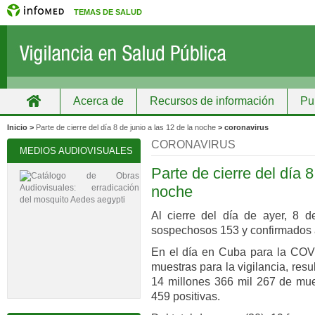
TEMAS DE SALUD
Acerca de
Recursos de información
Pu
Inicio
Grupos
Recursos de información
Inicio >
Parte de cierre del día 8 de junio a las 12 de la noche
> coronavirus
CORONAVIRUS
MEDIOS AUDIOVISUALES
Parte de cierre del día 8
noche
Al cierre del día de ayer, 8 d
sospechosos 153 y confirmados a
En el día en Cuba para la COVI
muestras para la vigilancia, res
14 millones 366 mil 267 de mues
459 positivas.