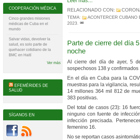
Leer más…
COOPERACIÓN MÉDICA
RELACIONADO CON:
CORON
TEMA:
ACONTERCER CUBANO 
Cinco grandes misiones
2023
.
médicas de Cuba en el
mundo
Salvar vidas, devolver la
Parte de cierre del día 5
salud, es solo parte de
noche
quehacer cotidiano de la
BMC en Haití
Al cierre del día de ayer, 5 d
Ver más
sospechosos 138 y confirmados a
En el día en Cuba para la COVI
muestras para la vigilancia, res
EFEMÉRIDES DE
SALUD
14 millones 364 mil 812 de mues
383 positivas.
Del total de casos (23): 16 fue
ninguno con fuente de infección
SÍGANOS EN
infección precisada. Pertenec
femenino 16.
No se reportan casos asintomáti