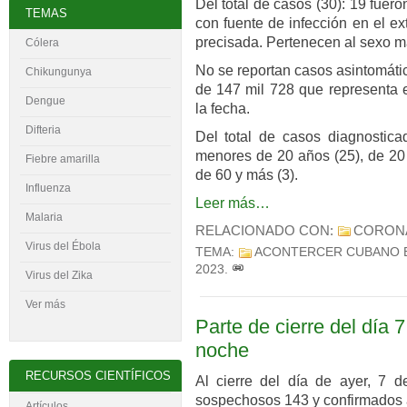
Del total de casos (30): 19 fuer
TEMAS
con fuente de infección en el ex
precisada. Pertenecen al sexo m
Cólera
No se reportan casos asintomáti
Chikungunya
de 147 mil 728 que representa e
Dengue
la fecha.
Difteria
Del total de casos diagnostica
menores de 20 años (25), de 20 
Fiebre amarilla
de 60 y más (3).
Influenza
Leer más…
Malaria
RELACIONADO CON:
CORON
Virus del
É
bola
TEMA:
ACONTERCER CUBANO 
2023
.
Virus del Zika
Ver más
Parte de cierre del día 7
noche
RECURSOS CIENTÍFICOS
Al cierre del día de ayer, 7 d
sospechosos 143 y confirmados a
Artículos