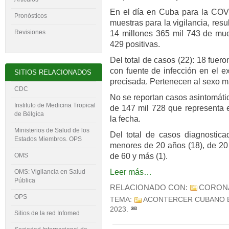
En el día en Cuba para la COVI
Pronósticos
muestras para la vigilancia, res
Revisiones
14 millones 365 mil 743 de mues
429 positivas.
Del total de casos (22): 18 fuer
con fuente de infección en el ex
SITIOS RELACIONADOS
precisada. Pertenecen al sexo m
CDC
No se reportan casos asintomáti
Instituto de Medicina Tropical
de 147 mil 728 que representa e
de Bélgica
la fecha.
Ministerios de Salud de los
Del total de casos diagnostica
Estados Miembros. OPS
menores de 20 años (18), de 20 
de 60 y más (1).
OMS
Leer más…
OMS: Vigilancia en Salud
Pública
RELACIONADO CON:
CORON
OPS
TEMA:
ACONTERCER CUBANO 
2023
.
Sitios de la red Infomed