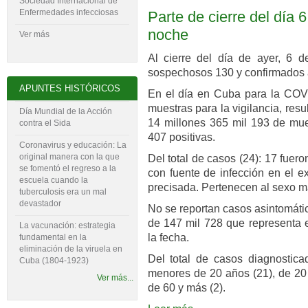
Sociedad Internacional de
Enfermedades infecciosas
Parte de cierre del día 6
noche
Ver más
Al cierre del día de ayer, 6 d
sospechosos 130 y confirmados 
APUNTES HISTÓRICOS
En el día en Cuba para la COVI
muestras para la vigilancia, res
Día Mundial de la Acción
14 millones 365 mil 193 de mues
contra el Sida
407 positivas.
Coronavirus y educación: La
original manera con la que
Del total de casos (24): 17 fuer
se fomentó el regreso a la
con fuente de infección en el ex
escuela cuando la
precisada. Pertenecen al sexo m
tuberculosis era un mal
devastador
No se reportan casos asintomáti
de 147 mil 728 que representa e
La vacunación: estrategia
la fecha.
fundamental en la
eliminación de la viruela en
Del total de casos diagnostica
Cuba (1804-‍1923)
menores de 20 años (21), de 20 
Ver más...
de 60 y más (2).