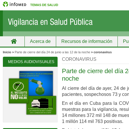
TEMAS DE SALUD
Acerca de
Recursos de información
Pu
Inicio
Grupos
Recursos de información
Inicio >
Parte de cierre del día 24 de junio a las 12 de la noche
> coronavirus
CORONAVIRUS
MEDIOS AUDIOVISUALES
Parte de cierre del día 2
noche
Al cierre del día de ayer, 24 de
pacientes, sospechosos 73 y con
En el día en Cuba para la COVI
muestras para la vigilancia, res
14 millones 372 mil 148 de muest
1 millón 114 mil 763 positivas.