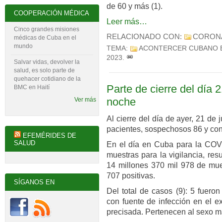
de 60 y más (1).
COOPERACIÓN MÉDICA
Leer más…
Cinco grandes misiones
RELACIONADO CON:
CORON
médicas de Cuba en el
mundo
TEMA:
ACONTERCER CUBANO 
2023
.
Salvar vidas, devolver la
salud, es solo parte de
quehacer cotidiano de la
Parte de cierre del día 2
BMC en Haití
noche
Ver más
Al cierre del día de ayer, 21 de
pacientes, sospechosos 86 y con
EFEMÉRIDES DE
SALUD
En el día en Cuba para la COVI
muestras para la vigilancia, res
14 millones 370 mil 978 de mues
707 positivas.
SÍGANOS EN
Del total de casos (9): 5 fuero
con fuente de infección en el ex
precisada. Pertenecen al sexo ma