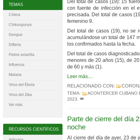
Del total de casos (19): 15 fue
TEMAS
con fuente de infección en el e
precisada. Del total de casos (1
Cólera
femenino 9.
Chikungunya
Del total de casos (19), no se 
Dengue
acumulándose un total de 147 mi
los confirmados hasta la fecha.
Difteria
Del total de casos diagnosticado
Fiebre amarilla
menores de 20 años (15), de 20 
Influenza
de 60 y más (1).
Malaria
Leer más…
Virus del
É
bola
RELACIONADO CON:
CORON
TEMA:
ACONTERCER CUBANO 
Virus del Zika
2023
.
Ver más
Parte de cierre del día 2
noche
RECURSOS CIENTÍFICOS
Al cierre del día de ayer, 23 de
Artículos