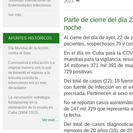
Sociedad Internacional de
2023
.
Enfermedades infecciosas
Ver más
Parte de cierre del día 2
noche
Al cierre del día de ayer, 22 de
APUNTES HISTÓRICOS
pacientes, sospechosos 79 y con
Día Mundial de la Acción
En el día en Cuba para la COVI
contra el Sida
muestras para la vigilancia, res
Coronavirus y educación: La
14 millones 371 mil 391 de mues
original manera con la que
729 positivas.
se fomentó el regreso a la
escuela cuando la
Del total de casos (22): 18 fuer
tuberculosis era un mal
con fuente de infección en el ex
devastador
precisada. Pertenecen al sexo m
La vacunación: estrategia
No se reportan casos asintomáti
fundamental en la
eliminación de la viruela en
de 147 mil 729 que representa e
Cuba (1804-‍1923)
la fecha.
Ver más...
Del total de casos diagnostica
menores de 20 años (18), de 20 