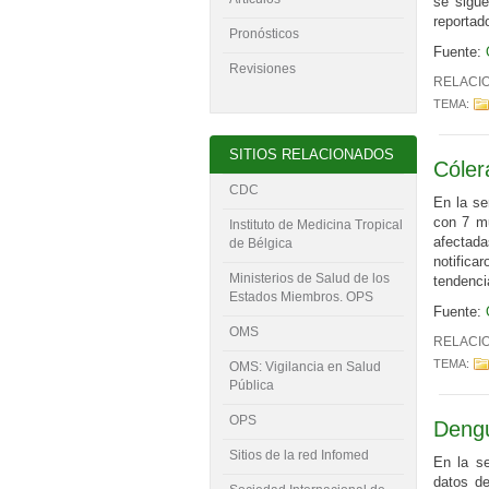
se sigu
reportado
Pronósticos
Fuente:
Revisiones
RELACI
TEMA:
SITIOS RELACIONADOS
Cóler
CDC
En la se
con 7 mu
Instituto de Medicina Tropical
afectad
de Bélgica
notific
Ministerios de Salud de los
tendenci
Estados Miembros. OPS
Fuente:
OMS
RELACI
TEMA:
OMS: Vigilancia en Salud
Pública
OPS
Dengu
Sitios de la red Infomed
En la s
datos d