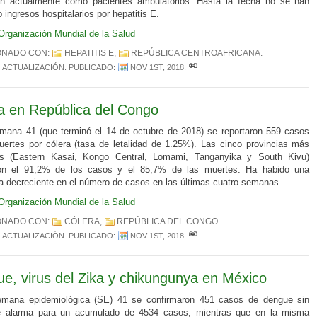
en actualmente como pacientes ambulatorios. Hasta la fecha no se han
 ingresos hospitalarios por hepatitis E.
Organización Mundial de la Salud
ONADO CON:
HEPATITIS E
,
REPÚBLICA CENTROAFRICANA
.
ACTUALIZACIÓN
. PUBLICADO:
NOV 1ST, 2018
.
a en República del Congo
mana 41 (que terminó el 14 de octubre de 2018) se reportaron 559 casos
ertes por cólera (tasa de letalidad de 1.25%). Las cinco provincias más
as (Eastern Kasai, Kongo Central, Lomami, Tanganyika y South Kivu)
aron el 91,2% de los casos y el 85,7% de las muertes. Ha habido una
a decreciente en el número de casos en las últimas cuatro semanas.
Organización Mundial de la Salud
ONADO CON:
CÓLERA
,
REPÚBLICA DEL CONGO
.
ACTUALIZACIÓN
. PUBLICADO:
NOV 1ST, 2018
.
e, virus del Zika y chikungunya en México
emana epidemiológica (SE) 41 se confirmaron 451 casos de dengue sin
e alarma para un acumulado de 4534 casos, mientras que en la misma