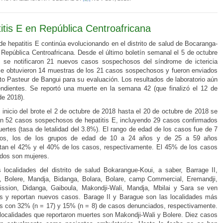
itis E en República Centroafricana
 de hepatitis E continúa evolucionando en el distrito de salud de Bocaranga-
 República Centroafricana. Desde el último boletín semanal el 5 de octubre
 se notificaron 21 nuevos casos sospechosos del síndrome de ictericia
e obtuvieron 14 muestras de los 21 casos sospechosos y fueron enviados
tuto Pasteur de Bangui para su evaluación. Los resultados de laboratorio aún
ndientes. Se reportó una muerte en la semana 42 (que finalizó el 12 de
de 2018).
 inicio del brote el 2 de octubre de 2018 hasta el 20 de octubre de 2018 se
on 52 casos sospechosos de hepatitis E, incluyendo 29 casos confirmados
ertes (tasa de letalidad del 3.8%). El rango de edad de los casos fue de 7
os, los de los grupos de edad de 10 a 24 años y de 25 a 59 años
tan el 42% y el 40% de los casos, respectivamente. El 45% de los casos
dos son mujeres.
s localidades del distrito de salud Bokarangue-Koui, a saber, Barrage II,
, Bolere, Mandja, Bidanga, Bolara, Bolare, camp Commercial, Eremandji,
ssion, Didanga, Gaiboula, Makondji-Wali, Mandja, Mbilai y Sara se ven
s y reportan nuevos casos. Barage II y Barague son las localidades más
s con 32% (n = 17) y 15% (n = 8) de casos denunciados, respectivamente.
localidades que reportaron muertes son Makondji-Wali y Bolere. Diez casos