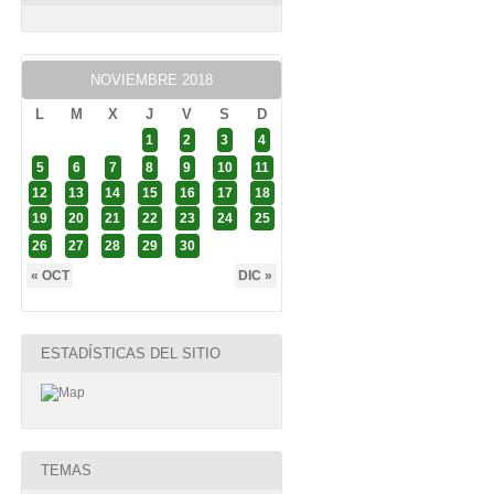
NOVIEMBRE 2018
L
M
X
J
V
S
D
1
2
3
4
5
6
7
8
9
10
11
12
13
14
15
16
17
18
19
20
21
22
23
24
25
26
27
28
29
30
« OCT
DIC »
ESTADÍSTICAS DEL SITIO
TEMAS