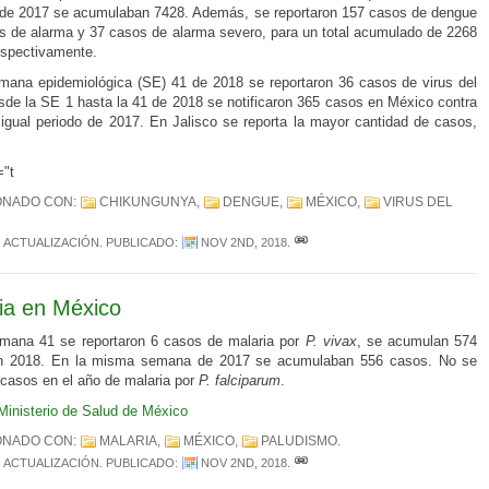
de 2017 se acumulaban 7428. Además, se reportaron 157 casos de dengue
s de alarma y 37 casos de alarma severo, para un total acumulado de 2268
espectivamente.
mana epidemiológica (SE) 41 de 2018 se reportaron 36 casos de virus del
sde la SE 1 hasta la 41 de 2018 se notificaron 365 casos en México contra
igual periodo de 2017. En Jalisco se reporta la mayor cantidad de casos,
="t
ONADO CON:
CHIKUNGUNYA
,
DENGUE
,
MÉXICO
,
VIRUS DEL
ACTUALIZACIÓN
. PUBLICADO:
NOV 2ND, 2018
.
ia en México
mana 41 se reportaron 6 casos de malaria por
P.
vivax
, se acumulan 574
n 2018. En la misma semana de 2017 se acumulaban 556 casos. No se
 casos en el año de malaria por
P.
falciparum
.
Ministerio de Salud de México
ONADO CON:
MALARIA
,
MÉXICO
,
PALUDISMO
.
ACTUALIZACIÓN
. PUBLICADO:
NOV 2ND, 2018
.