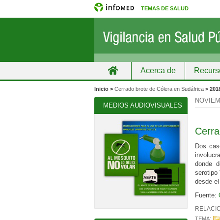
TEMAS DE SALUD
Acerca de
Recurs
Inicio
Grupos
Recursos de informa
Inicio >
Cerrado brote de Cólera en Sudáfrica
> 201
NOVIEM
MEDIOS AUDIOVISUALES
Cerra
Dos caso
involucr
donde de
serotipo
desde el 
Fuente:
RELACI
TEMA: