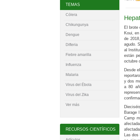
TEMAS
Cólera
Hepat
Chikungunya
El brote
Koui, en
Dengue
de 2018,
agudo. S
Difteria
al Insti
Fiebre amarilla
están pe
octubre 
Influenza
Desde el
Malaria
reportar
y dos mu
Virus del
É
bola
a 80 añ
represen
Virus del Zika
confirma
Ver más
Dieciséi
Barage I
Camp mi
afectada
afectada
RECURSOS CIENTÍFICOS
Las dos 
Artículos