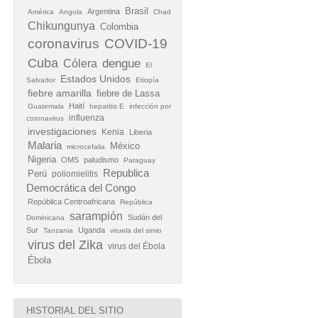
Brasil
Argentina
América
Angola
Chad
Chikungunya
Colombia
coronavirus
COVID-19
Cuba
Cólera
dengue
El
Estados Unidos
Salvador
Etiopía
fiebre amarilla
fiebre de Lassa
Haití
Guatemala
hepatitis E
infección por
influenza
coronavirus
investigaciones
Kenia
Liberia
Malaria
México
microcefalia
Nigeria
OMS
paludismo
Paraguay
Republica
Perú
poliomielitis
Democrática del Congo
República Centroafricana
República
sarampión
Sudán del
Dominicana
Sur
Uganda
Tanzania
viruela del simio
virus del Zika
virus del Ébola
Ébola
HISTORIAL DEL SITIO