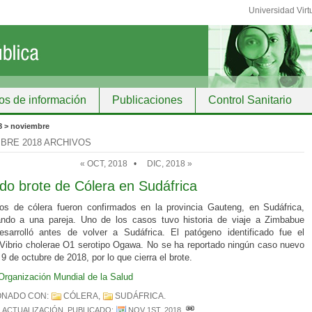
Universidad Virt
os de información
Publicaciones
Control Sanitario
ción
8 > noviembre
BRE 2018 ARCHIVOS
« OCT, 2018
•
DIC, 2018 »
do brote de Cólera en Sudáfrica
s de cólera fueron confirmados en la provincia Gauteng, en Sudáfrica,
ando a una pareja. Uno de los casos tuvo historia de viaje a Zimbabue
sarrolló antes de volver a Sudáfrica. El patógeno identificado fue el
 Vibrio cholerae O1 serotipo Ogawa. No se ha reportado ningún caso nuevo
9 de octubre de 2018, por lo que cierra el brote.
Organización Mundial de la Salud
ONADO CON:
CÓLERA
,
SUDÁFRICA
.
ACTUALIZACIÓN
. PUBLICADO:
NOV 1ST, 2018
.