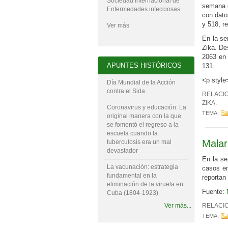
Sociedad Internacional de
semana 
Enfermedades infecciosas
con dato
y 518, r
Ver más
En la se
Zika. De
2063 en 
APUNTES HISTÓRICOS
131.
<p style
Día Mundial de la Acción
contra el Sida
RELACI
ZIKA
.
Coronavirus y educación: La
TEMA:
original manera con la que
se fomentó el regreso a la
escuela cuando la
Malar
tuberculosis era un mal
devastador
En la se
La vacunación: estrategia
casos e
fundamental en la
reportan
eliminación de la viruela en
Fuente:
Cuba (1804-‍1923)
Ver más...
RELACI
TEMA: