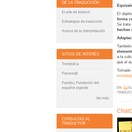
DE LA TRADUCCIÓN
Equival
El arte de traducir
El objet
forma c
Estrategias de traducción
Se trata
hechas
q
Acerca de la interpretación
Adaptac
También 
element
SITIOS DE INTERÉS
a la cul
que el au
Tremédica
Tomado 
Panace@
estrateg
Fundèu, Fundación del
español urgente
EN:
E
TRADUC
Ver más
ChatG
CONSULTAS AL
TRADUCTOR