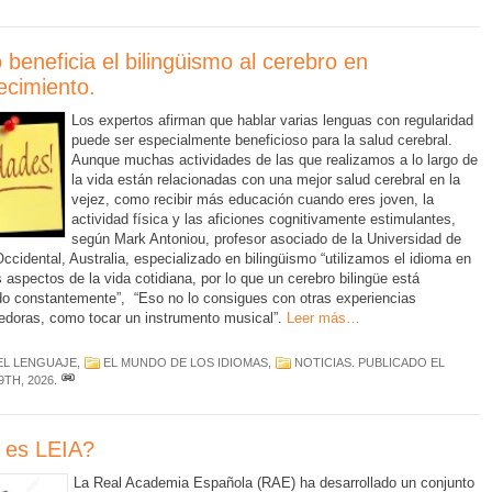
beneficia el bilingüismo al cerebro en
ecimiento.
Los expertos afirman que hablar varias lenguas con regularidad
puede ser especialmente beneficioso para la salud cerebral.
Aunque muchas actividades de las que realizamos a lo largo de
la vida están relacionadas con una mejor salud cerebral en la
vejez, como recibir más educación cuando eres joven, la
actividad física y las aficiones cognitivamente estimulantes,
según Mark Antoniou, profesor asociado de la Universidad de
ccidental, Australia, especializado en bilingüismo “utilizamos el idioma en
 aspectos de la vida cotidiana, por lo que un cerebro bilingüe está
do constantemente”, “Eso no lo consigues con otras experiencias
edoras, como tocar un instrumento musical”.
Leer más…
EL LENGUAJE
,
EL MUNDO DE LOS IDIOMAS
,
NOTICIAS
. PUBLICADO EL
9TH, 2026
.
 es LEIA?
La Real Academia Española (RAE) ha desarrollado un conjunto