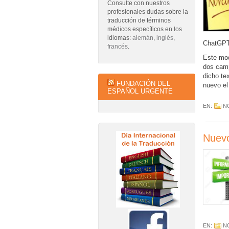
Consulte con nuestros
profesionales dudas sobre la
traducción de términos
médicos específicos en los
idiomas:
alemán
,
inglés
,
ChatGPT 
francés
.
Este mod
dos camp
dicho te
FUNDACIÓN DEL
nuevo el
ESPAÑOL URGENTE
EN:
N
Nuevo
EN:
N