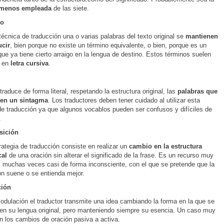
 menos empleada
de las siete.
mo
técnica de traducción una o varias palabras del texto original se
mantienen
ucir
, bien porque no existe un término equivalente, o bien, porque es un
que ya tiene cierto arraigo en la lengua de destino. Estos términos suelen
r en
letra cursiva
.
traduce de forma literal, respetando la estructura original, las
palabras que
en un sintagma
. Los traductores deben tener cuidado al utilizar esta
de traducción ya que algunos vocablos pueden ser confusos y difíciles de
.
sición
rategia de traducción consiste en realizar un
cambio en la estructura
cal
de una oración sin alterar el significado de la frase. Es un recurso muy
o, muchas veces casi de forma inconsciente, con el que se pretende que la
ón suene o se entienda mejor.
ión
odulación el traductor transmite una idea cambiando la forma en la que se
en su lengua original, pero manteniendo siempre su esencia. Un caso muy
on los cambios de oración pasiva a activa.