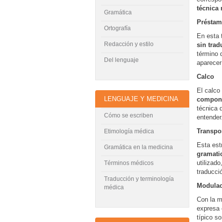
técnica
Gramática
Présta
Ortografía
En esta 
Redacción y estilo
sin trad
término 
Del lenguaje
aparece
Calco
El calco 
LENGUAJE Y MEDICINA
compon
técnica 
Cómo se escriben
entender
Transpo
Etimología médica
Esta est
Gramática en la medicina
gramati
utilizad
Términos médicos
traducci
Traducción y terminología
Modulac
médica
Con la m
expresa 
típico s