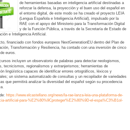
de herramientas basadas en inteligencia artificial destinadas a
reforzar la defensa, la proyección y el buen uso del español en
el entorno digital, de este modo se ha creado el proyecto LEIA
(Lengua Española e Inteligencia Artificial), impulsado por la
RAE con el apoyo del Ministerio para la Transformación Digital
y de la Función Pública, a través de la Secretaría de Estado de
ación e Inteligencia Artificial.
cto, financiado con fondos europeos NextGenerationEU dentro del Plan de
ción, Transformación y Resiliencia, ha contado con una inversión de cinco
 de euros.
cursos incluyen un observatorio de palabras para detectar neologismos,
s, tecnicismos, regionalismos y extranjerismos; herramientas de
ión lingüística capaces de identificar errores ortográficos, léxicos y
ales; un sistema automatizado de consultas y un recopilador de variedades
icas que permitirá analizar la diversidad del español según su procedencia
ca.
de:
https://www.elcastellano.org/news/la-rae-lanza-leia-una-plataforma-de-
encia-artificial-para-%E2%80%9Cproteger%E2%80%9D-el-espa%C3%B1ol-