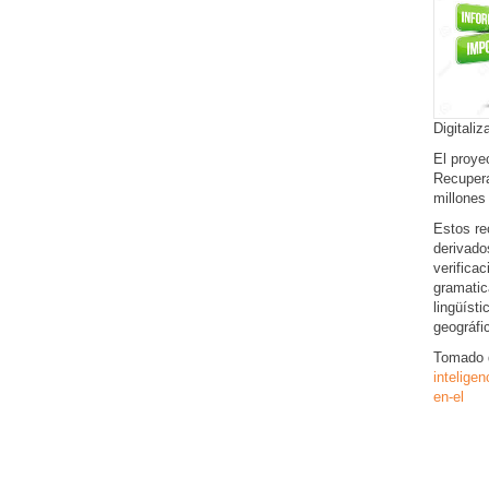
Digitaliz
El proye
Recupera
millones
Estos re
derivado
verificac
gramatic
lingüíst
geográfi
Tomado 
intelig
en-el