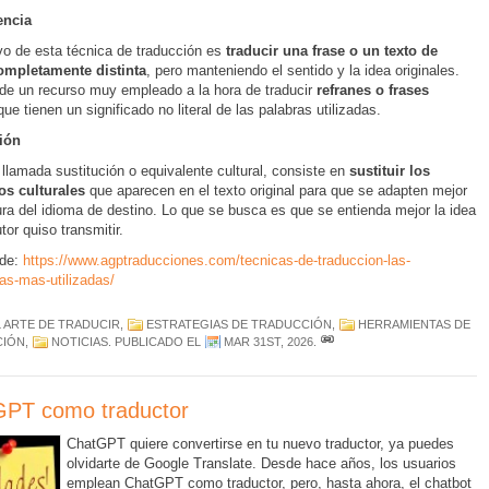
encia
ivo de esta técnica de traducción es
traducir una frase o un texto de
ompletamente distinta
, pero manteniendo el sentido y la idea originales.
 de un recurso muy empleado a la hora de traducir
refranes o frases
ue tienen un significado no literal de las palabras utilizadas.
ión
llamada sustitución o equivalente cultural, consiste en
sustituir los
os culturales
que aparecen en el texto original para que se adapten mejor
tura del idioma de destino. Lo que se busca es que se entienda mejor la idea
tor quiso transmitir.
de:
https://www.agptraducciones.com/tecnicas-de-traduccion-las-
ias-mas-utilizadas/
L ARTE DE TRADUCIR
,
ESTRATEGIAS DE TRADUCCIÓN
,
HERRAMIENTAS DE
CIÓN
,
NOTICIAS
. PUBLICADO EL
MAR 31ST, 2026
.
PT como traductor
ChatGPT quiere convertirse en tu nuevo traductor, ya puedes
olvidarte de Google Translate. Desde hace años, los usuarios
emplean ChatGPT como traductor, pero, hasta ahora, el chatbot