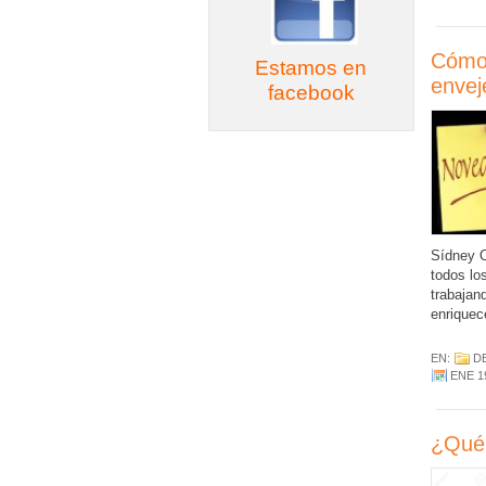
Cómo 
Estamos en
envej
facebook
Sídney O
todos los
trabajan
enriquec
EN:
D
ENE 1
¿Qué