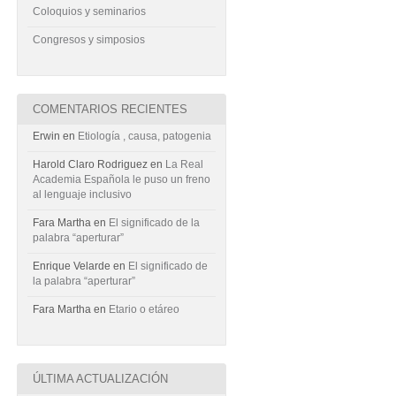
Coloquios y seminarios
Congresos y simposios
COMENTARIOS RECIENTES
Erwin
en
Etiología , causa, patogenia
Harold Claro Rodriguez
en
La Real
Academia Española le puso un freno
al lenguaje inclusivo
Fara Martha
en
El significado de la
palabra “aperturar”
Enrique Velarde
en
El significado de
la palabra “aperturar”
Fara Martha
en
Etario o etáreo
ÚLTIMA ACTUALIZACIÓN