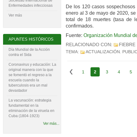
Sociedad Internacional de
Enfermedades infecciosas
De los 120 casos sospechosos no
enero al 3 de mayo de 2020, se 
Ver más
total de 18 muertes (tasa de l
confirmados.
Fuente:
Organización Mundial de
APUNTES HISTÓRICOS
RELACIONADO CON:
FIEBRE
Día Mundial de la Acción
TEMA:
ACTUALIZACIÓN
. PUBLI
contra el Sida
Coronavirus y educación: La
original manera con la que
1
2
3
4
5
se fomentó el regreso a la
escuela cuando la
tuberculosis era un mal
devastador
La vacunación: estrategia
fundamental en la
eliminación de la viruela en
Cuba (1804-‍1923)
Ver más...