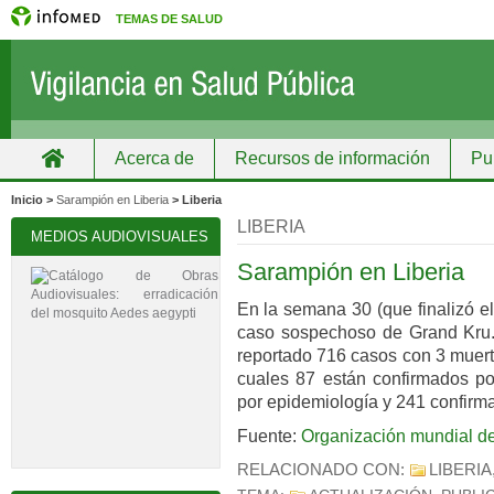
TEMAS DE SALUD
Acerca de
Recursos de información
Pu
Inicio
Grupos
Recursos de información
Inicio >
Sarampión en Liberia
> Liberia
LIBERIA
MEDIOS AUDIOVISUALES
Sarampión en Liberia
En la semana 30 (que finalizó el
caso sospechoso de Grand Kru.
reportado 716 casos con 3 muert
cuales 87 están confirmados por
por epidemiología y 241 confirma
Fuente:
Organización mundial de
RELACIONADO CON:
LIBERIA