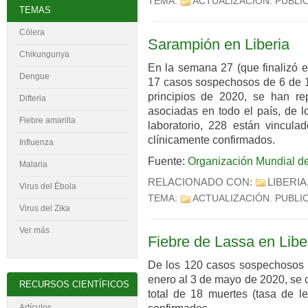
TEMA:
ACTUALIZACIÓN
. PUBLI
TEMAS
Cólera
Sarampión en Liberia
Chikungunya
En la semana 27 (que finalizó e
Dengue
17 casos sospechosos de 6 de 1
principios de 2020, se han r
Difteria
asociadas en todo el país, de l
Fiebre amarilla
laboratorio, 228 están vincula
clínicamente confirmados.
Influenza
Fuente:
Organización Mundial de
Malaria
RELACIONADO CON:
LIBERIA
Virus del
É
bola
TEMA:
ACTUALIZACIÓN
. PUBLI
Virus del Zika
Ver más
Fiebre de Lassa en Libe
De los 120 casos sospechosos no
enero al 3 de mayo de 2020, se 
RECURSOS CIENTÍFICOS
total de 18 muertes (tasa de le
Artículos