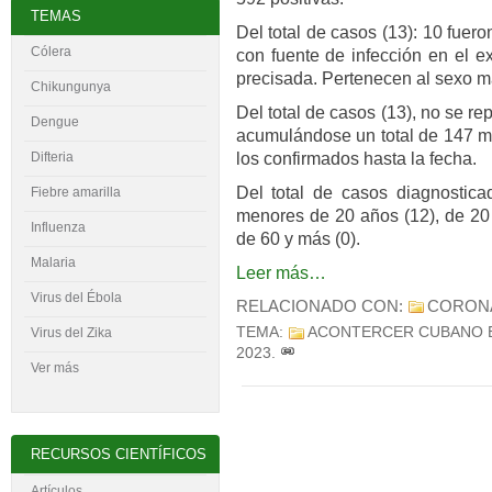
TEMAS
Del total de casos (13): 10 fuer
Cólera
con fuente de infección en el ex
precisada. Pertenecen al sexo ma
Chikungunya
Del total de casos (13), no se re
Dengue
acumulándose un total de 147 mi
los confirmados hasta la fecha.
Difteria
Del total de casos diagnostica
Fiebre amarilla
menores de 20 años (12), de 20 
Influenza
de 60 y más (0).
Malaria
Leer más…
Virus del
É
bola
RELACIONADO CON:
CORON
TEMA:
ACONTERCER CUBANO 
Virus del Zika
2023
.
Ver más
RECURSOS CIENTÍFICOS
Artículos