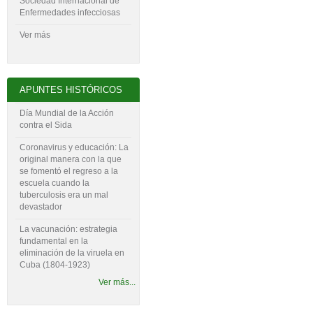
Sociedad Internacional de
Enfermedades infecciosas
Ver más
APUNTES HISTÓRICOS
Día Mundial de la Acción
contra el Sida
Coronavirus y educación: La
original manera con la que
se fomentó el regreso a la
escuela cuando la
tuberculosis era un mal
devastador
La vacunación: estrategia
fundamental en la
eliminación de la viruela en
Cuba (1804-‍1923)
Ver más...