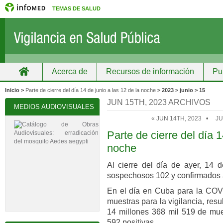
TEMAS DE SALUD
Acerca de
Recursos de información
Pu
Inicio
Grupos
Recursos de información
Inicio >
Parte de cierre del día 14 de junio a las 12 de la noche
> 2023 > junio > 15
JUN 15TH, 2023 ARCHIVOS
MEDIOS AUDIOVISUALES
« JUN 14TH, 2023
•
JU
Parte de cierre del día 1
noche
Al cierre del día de ayer, 14 d
sospechosos 102 y confirmados a
En el día en Cuba para la COVI
muestras para la vigilancia, res
14 millones 368 mil 519 de mues
592 positivas.