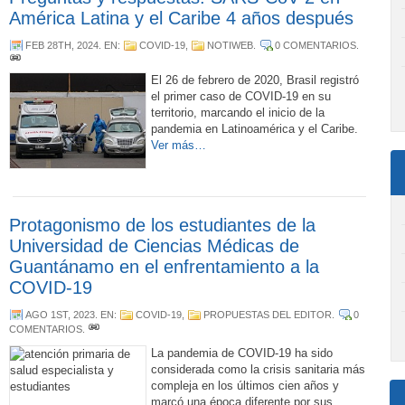
América Latina y el Caribe 4 años después
FEB 28TH, 2024
. EN:
COVID-19
,
NOTIWEB
.
0 COMENTARIOS
.
El 26 de febrero de 2020, Brasil registró
el primer caso de COVID-19 en su
territorio, marcando el inicio de la
pandemia en Latinoamérica y el Caribe.
Ver más…
Protagonismo de los estudiantes de la
Universidad de Ciencias Médicas de
Guantánamo en el enfrentamiento a la
COVID-19
AGO 1ST, 2023
. EN:
COVID-19
,
PROPUESTAS DEL EDITOR
.
0
COMENTARIOS
.
La pandemia de COVID-19 ha sido
considerada como la crisis sanitaria más
compleja en los últimos cien años y
marcó una época diferente por sus