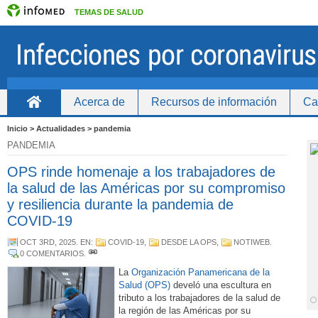
TEMAS DE SALUD
Acerca de
Recursos de información
Ca
Inicio
Inicio > Actualidades > pandemia
PANDEMIA
OPS rinde homenaje a los trabajadores de
la salud de las Américas por su compromiso
y resiliencia durante la pandemia de
COVID-19
OCT 3RD, 2025
. EN:
COVID-19
,
DESDE LA OPS
,
NOTIWEB
.
0 COMENTARIOS
.
La
Organización Panamericana de la
Salud (OPS)
develó una escultura en
tributo a los trabajadores de la salud de
la región de las Américas por su