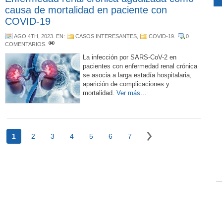
causa de mortalidad en paciente con
COVID-19
AGO 4TH, 2023
. EN:
CASOS INTERESANTES
,
COVID-19
.
0
COMENTARIOS
.
La infección por SARS-CoV-2 en
pacientes con enfermedad renal crónica
se asocia a larga estadía hospitalaria,
aparición de complicaciones y
mortalidad.
Ver más…
1
2
3
4
5
6
7