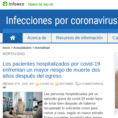
TEMAS DE SALUD
Acerca de
Recursos de información
Ca
Inicio
Inicio > Actualidades > mortalidad
MORTALIDAD
Los pacientes hospitalizados por covid-19
enfrentan un mayor riesgo de muerte dos
años después del egreso
MAR 6TH, 2025
. EN:
COVID-19
,
NOTIWEB
.
0 COMENTARIOS
.
Las personas hospitalizadas por un
episodio grave de covid-19 están lejos
de estar bien después de haberse
recuperado lo suficiente como para
volver a casa, según un nuevo estudio.
Estos pacientes hospitalizados tienen