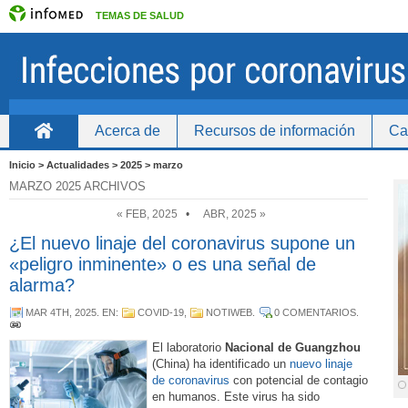
TEMAS DE SALUD
Acerca de
Recursos de información
Ca
Inicio
Inicio > Actualidades > 2025 > marzo
MARZO 2025 ARCHIVOS
« FEB, 2025
•
ABR, 2025 »
¿El nuevo linaje del coronavirus supone un
«peligro inminente» o es una señal de
alarma?
MAR 4TH, 2025
. EN:
COVID-19
,
NOTIWEB
.
0 COMENTARIOS
.
El laboratorio
Nacional de Guangzhou
(China) ha identificado un
nuevo linaje
de coronavirus
con potencial de contagio
en humanos. Este virus ha sido