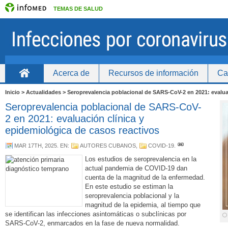
TEMAS DE SALUD
Acerca de
Recursos de información
Ca
Inicio
Inicio > Actualidades > Seroprevalencia poblacional de SARS-CoV-2 en 2021: evalua
Seroprevalencia poblacional de SARS-CoV-
2 en 2021: evaluación clínica y
epidemiológica de casos reactivos
MAR 17TH, 2025
. EN:
AUTORES CUBANOS
,
COVID-19
.
Los estudios de seroprevalencia en la
actual pandemia de COVID-19 dan
cuenta de la magnitud de la enfermedad.
En este estudio se estiman la
seroprevalencia poblacional y la
magnitud de la epidemia, al tiempo que
se identifican las infecciones asintomáticas o subclínicas por
SARS-CoV-2, enmarcados en la fase de nueva normalidad.