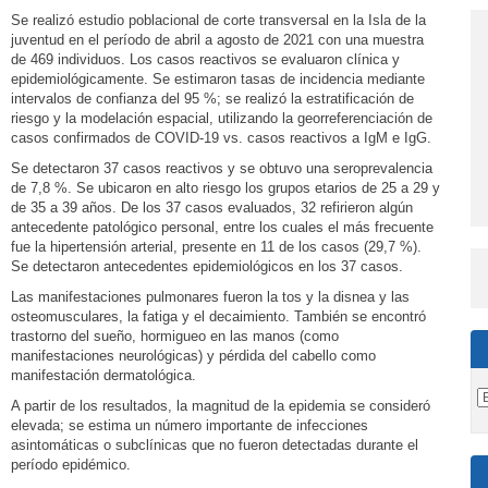
Se realizó estudio poblacional de corte transversal en la Isla de la
juventud en el período de abril a agosto de 2021 con una muestra
de 469 individuos. Los casos reactivos se evaluaron clínica y
epidemiológicamente. Se estimaron tasas de incidencia mediante
intervalos de confianza del 95 %; se realizó la estratificación de
riesgo y la modelación espacial, utilizando la georreferenciación de
casos confirmados de COVID-19 vs. casos reactivos a IgM e IgG.
Se detectaron 37 casos reactivos y se obtuvo una seroprevalencia
de 7,8 %. Se ubicaron en alto riesgo los grupos etarios de 25 a 29 y
de 35 a 39 años. De los 37 casos evaluados, 32 refirieron algún
antecedente patológico personal, entre los cuales el más frecuente
fue la hipertensión arterial, presente en 11 de los casos (29,7 %).
Se detectaron antecedentes epidemiológicos en los 37 casos.
Las manifestaciones pulmonares fueron la tos y la disnea y las
osteomusculares, la fatiga y el decaimiento. También se encontró
trastorno del sueño, hormigueo en las manos (como
manifestaciones neurológicas) y pérdida del cabello como
manifestación dermatológica.
A partir de los resultados, la magnitud de la epidemia se consideró
elevada; se estima un número importante de infecciones
asintomáticas o subclínicas que no fueron detectadas durante el
período epidémico.