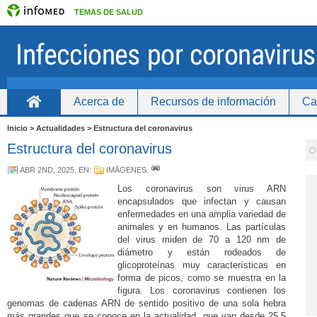
TEMAS DE SALUD
Acerca de
Recursos de información
Ca
Inicio
Inicio > Actualidades > Estructura del coronavirus
Estructura del coronavirus
ABR 2ND, 2025
. EN:
IMÁGENES
.
Los coronavirus son virus ARN
encapsulados que infectan y causan
enfermedades en una amplia variedad de
animales y en humanos. Las partículas
del virus miden de 70 a 120 nm de
diámetro y están rodeados de
glicoproteínas muy características en
forma de picos, como se muestra en la
figura.
Los coronavirus contienen los
genomas de cadenas ARN de sentido positivo de una sola hebra
más grandes que se conoce en la actualidad, que van desde 25,5