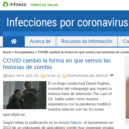
TEMAS DE SALUD
Acerca de
Recursos de información
Ca
Inicio
Inicio > Actualidades > COVID cambió la forma en que vemos las historias de zomb
COVID cambió la forma en que vemos las
historias de zombis
AGO 18TH, 2025
. EN:
COVID-19
,
PROPUESTAS DEL EDITOR
.
El ecólogo conductual David Hughes,
consultor del videojuego que inspiró la
exitosa serie de televisión
The Last of
Us
, habla sobre cómo nuestra
experiencia con la pandemia modificó
nuestra relación con las ficciones
apocalípticas.
Según relata la publicación en la revista
Nature
, el lanzamiento en
2013 de un videojuego de apocalipsis zombi muy esperado estaba