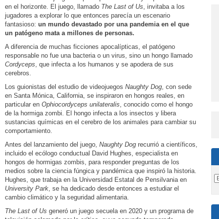
en el horizonte. El juego, llamado
The Last of Us
, invitaba a los
jugadores a explorar lo que entonces parecía un escenario
fantasioso:
un mundo devastado por una pandemia en el que
un patógeno mata a millones de personas.
A diferencia de muchas ficciones apocalípticas, el patógeno
responsable no fue una bacteria o un virus, sino un hongo llamado
Cordyceps
,
que infecta a los humanos y se apodera de sus
cerebros.
Los guionistas del estudio de videojuegos
Naughty Dog
, con sede
en Santa Mónica, California, se inspiraron en hongos reales, en
particular en
Ophiocordyceps unilateralis
, conocido como el hongo
de la hormiga zombi. El hongo infecta a los insectos y libera
sustancias químicas en el cerebro de los animales para cambiar su
comportamiento.
Antes del lanzamiento del juego,
Naughty Dog
recurrió a científicos,
incluido el ecólogo conductual David Hughes, especialista en
hongos de hormigas zombis, para responder preguntas de los
medios sobre la ciencia fúngica y pandémica que inspiró la historia.
Hughes, que trabaja en la Universidad Estatal de Pensilvania en
University Park
, se ha dedicado desde entonces a estudiar el
cambio climático y la seguridad alimentaria.
The Last of Us
generó un juego secuela en 2020 y un programa de