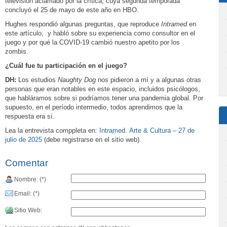
televisión aclamado por la crítica, cuya segunda temporada
concluyó el 25 de mayo de este año en HBO.
Hughes respondió algunas preguntas, que reproduce
Intramed
en
este artículo, y habló sobre su experiencia como consultor en el
juego y por qué la COVID-19 cambió nuestro apetito por los
zombis.
¿Cuál fue tu participación en el juego?
DH:
Los estudios
Naughty Dog
nos pidieron a mí y a algunas otras
personas que eran notables en este espacio, incluidos psicólogos,
que habláramos sobre si podríamos tener una pandemia global. Por
supuesto, en el período intermedio, todos aprendimos que la
respuesta era sí.
Lea la entrevista comppleta en:
Intramed. Arte & Cultura – 27 de
julio de 2025
(debe registrarse en el sitio web).
Comentar
Nombre: (*)
Email: (*)
Sitio Web: