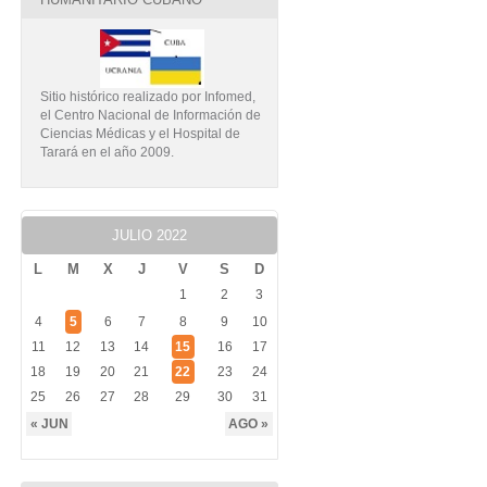
Sitio histórico realizado por Infomed,
el Centro Nacional de Información de
Ciencias Médicas y el Hospital de
Tarará en el año 2009.
JULIO 2022
L
M
X
J
V
S
D
1
2
3
4
5
6
7
8
9
10
11
12
13
14
15
16
17
18
19
20
21
22
23
24
25
26
27
28
29
30
31
« JUN
AGO »