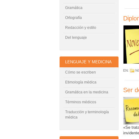
Gramática
Diplo
Ortografía
Redacción y estilo
Del lenguaje
LENGUAJE Y MEDICINA
EN:
N
Cómo se escriben
Etimología médica
Ser d
Gramática en la medicina
Términos médicos
Traducción y terminología
médica
«Se trat
invident