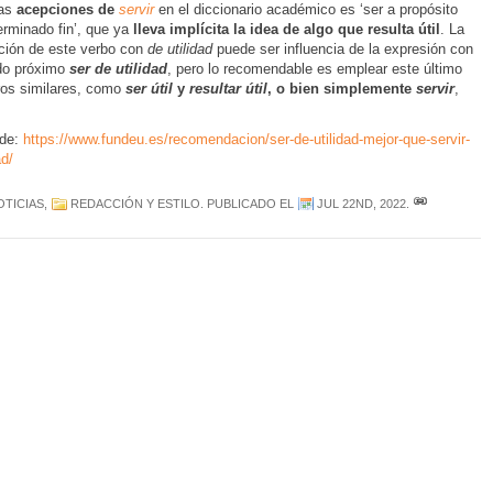
las
acepciones de
servir
en el diccionario académico es ‘ser a propósito
erminado fin’, que ya
lleva implícita la idea de algo que resulta útil
. La
ión de este verbo con
de utilidad
puede ser influencia de la expresión con
do próximo
ser de utilidad
, pero lo recomendable es emplear este último
tros similares, como
ser útil
y
resultar útil
, o bien simplemente
servir
,
de:
https://www.fundeu.es/recomendacion/ser-de-utilidad-mejor-que-servir-
ad/
OTICIAS
,
REDACCIÓN Y ESTILO
. PUBLICADO EL
JUL 22ND, 2022
.