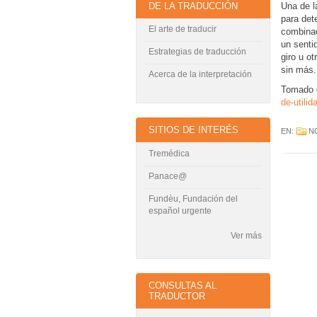
DE LA TRADUCCIÓN
Una de 
para det
El arte de traducir
combinac
un senti
Estrategias de traducción
giro u o
sin más.
Acerca de la interpretación
Tomado 
de-utilid
SITIOS DE INTERÉS
EN:
N
Tremédica
Panace@
Fundèu, Fundación del
español urgente
Ver más
CONSULTAS AL
TRADUCTOR