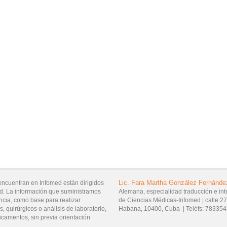
Lic.
Fara Martha
González Fernánde
encuentran en Infomed están dirigidos
d. La información que suministramos
Alemana, especialidad traducción e int
ncia, como base para realizar
de Ciencias Médicas-Infomed |
calle 2
, quirúrgicos o análisis de laboratorio,
Habana,
10400,
Cuba
|
Teléfs:
783354
icamentos, sin previa orientación