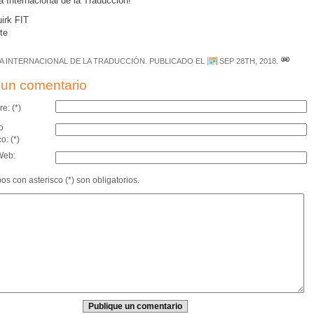
a Internacional de la Traducción!
irk FIT
te
ÍA INTERNACIONAL DE LA TRADUCCIÓN
. PUBLICADO EL
SEP 28TH, 2018
.
un comentario
e: (*)
o
o: (*)
Web:
s con asterisco (*) son obligatorios.