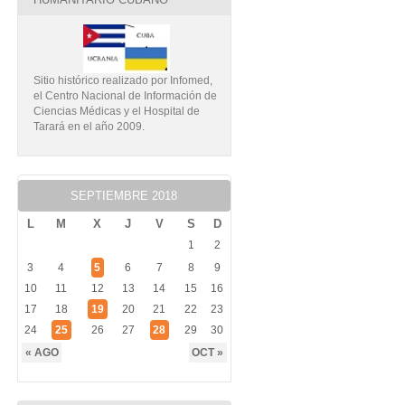
Sitio histórico realizado por Infomed,
el Centro Nacional de Información de
Ciencias Médicas y el Hospital de
Tarará en el año 2009.
SEPTIEMBRE 2018
L
M
X
J
V
S
D
1
2
3
4
5
6
7
8
9
10
11
12
13
14
15
16
17
18
19
20
21
22
23
24
25
26
27
28
29
30
« AGO
OCT »