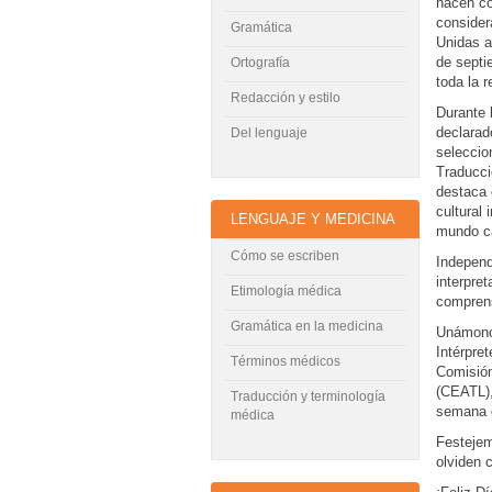
hacen co
consider
Gramática
Unidas a
de septi
Ortografía
toda la 
Redacción y estilo
Durante 
declarad
Del lenguaje
seleccio
Traducci
destaca 
cultural
LENGUAJE Y MEDICINA
mundo c
Cómo se escriben
Independ
interpre
Etimología médica
comprens
Gramática en la medicina
Unámonos
Intérpre
Términos médicos
Comisión
(CEATL),
Traducción y terminología
semana d
médica
Festejem
olviden 