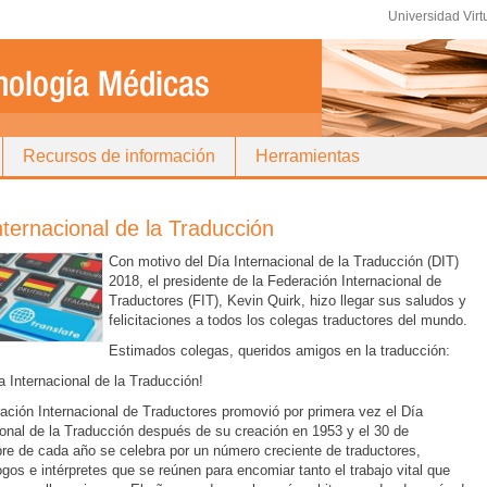
Universidad Virt
Recursos de información
Herramientas
nternacional de la Traducción
Con motivo del Día Internacional de la Traducción (DIT)
2018, el presidente de la Federación Internacional de
Traductores (FIT), Kevin Quirk, hizo llegar sus saludos y
felicitaciones a todos los colegas traductores del mundo.
Estimados colegas, queridos amigos en la traducción:
a Internacional de la Traducción!
ación Internacional de Traductores promovió por primera vez el Día
ional de la Traducción después de su creación en 1953 y el 30 de
re de cada año se celebra por un número creciente de traductores,
ogos e intérpretes que se reúnen para encomiar tanto el trabajo vital que