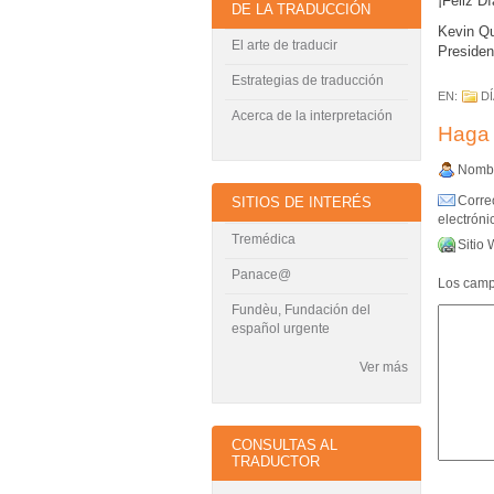
¡Feliz Dí
DE LA TRADUCCIÓN
Kevin Qu
El arte de traducir
Presiden
Estrategias de traducción
EN:
D
Acerca de la interpretación
Haga 
Nombr
Corre
SITIOS DE INTERÉS
electrónic
Tremédica
Sitio 
Panace@
Los campo
Fundèu, Fundación del
español urgente
Ver más
CONSULTAS AL
TRADUCTOR