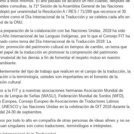
mo a ellos mismos. El año pasado se alcanzó un hito cuando, después de
ables consultas, la 71ª Sesión de la Asamblea General de las Naciones
doptó por unanimidad la Resolución A / RES / 71/288 que reconoce el 30
embre como el Día Internacional de la Traducción y se celebra cada año en
red de la ONU.
la preparación de la colaboración con las Naciones Unidas, 2019 ha sido
o Año Internacional de las Lenguas Indígenas, por lo que el Consejo FIT ha
nado como tema del Día Internacional de la Traducción 2018: La
ón: promoción del patrimonio cultural en tiempos de cambio, un tema que
el papel de la traducción en promover la comprensión del patrimonio
 inmaterial de los demás a fin de fomentar el respeto mutuo en nuestro
ambiante.
ientemente del tipo de trabajo que realicen en el campo de la traducción, la
tación o la terminología, ustedes son importantes en el fomento de la
ión cultural.
 a la FIT y a nuestras asociaciones hermanas Asociación Mundial de
tes de Lengua de Señas (WASLI), Federación Mundial de Sordos (WFD),
 Europea, Consejo Europeo de Asociaciones de Traductores Latinos
 UNESCO y las Naciones Unidas en la celebración de DIT 2018 durante la
el 24-30 de septiembre.
os por todo lo alto en compañía de otras personas de ideas afines y no se
cuan singulares son como traductores, terminólogos e intérpretes.