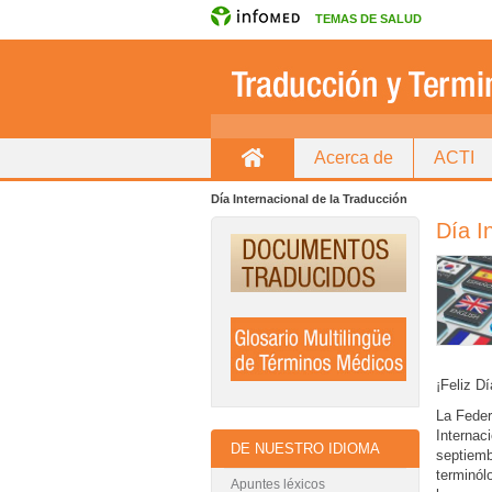
TEMAS DE SALUD
Acerca de
ACTI
Inicio
Directorio de traductores
Día Internacional de la Traducción
Día I
¡Feliz Dí
La Feder
Internac
DE NUESTRO IDIOMA
septiemb
terminól
Apuntes léxicos