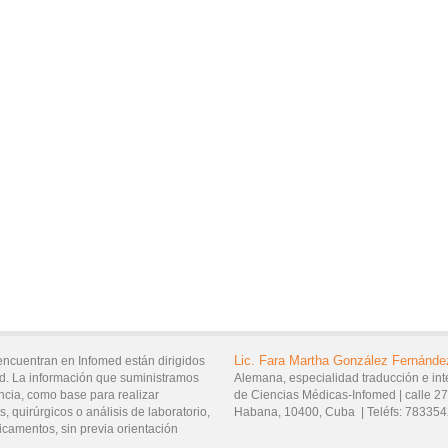
Lic.
Fara Martha
González Fernánde
encuentran en Infomed están dirigidos
d. La información que suministramos
Alemana, especialidad traducción e int
ncia, como base para realizar
de Ciencias Médicas-Infomed |
calle 2
, quirúrgicos o análisis de laboratorio,
Habana,
10400,
Cuba
|
Teléfs:
783354
icamentos, sin previa orientación