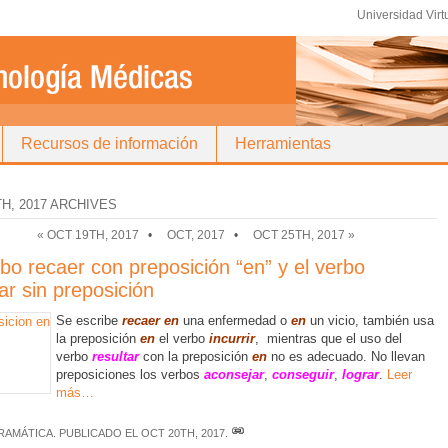
Universidad Virt
Recursos de información
Herramientas
H, 2017 ARCHIVES
« OCT 19TH, 2017
•
OCT, 2017
•
OCT 25TH, 2017 »
rbo recaer con preposición “en” y el verbo
ar sin preposición
Se escribe
recaer en
una enfermedad o
en
un vicio, también usa
la preposición
en
el verbo
incurrir
, mientras que el uso del
verbo
resultar
con la preposición
en
no es adecuado. No llevan
preposiciones los verbos
aconsejar
,
conseguir
,
lograr
.
Leer
más…
RAMÁTICA
. PUBLICADO EL
OCT 20TH, 2017
.