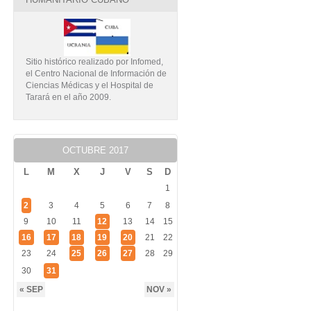
Sitio histórico realizado por Infomed,
el Centro Nacional de Información de
Ciencias Médicas y el Hospital de
Tarará en el año 2009.
OCTUBRE 2017
L
M
X
J
V
S
D
1
2
3
4
5
6
7
8
9
10
11
12
13
14
15
16
17
18
19
20
21
22
23
24
25
26
27
28
29
30
31
« SEP
NOV »