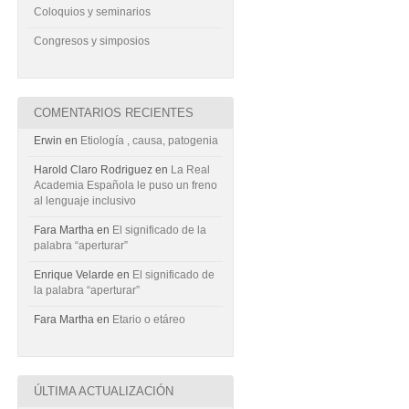
Coloquios y seminarios
Congresos y simposios
COMENTARIOS RECIENTES
Erwin
en
Etiología , causa, patogenia
Harold Claro Rodriguez
en
La Real
Academia Española le puso un freno
al lenguaje inclusivo
Fara Martha
en
El significado de la
palabra “aperturar”
Enrique Velarde
en
El significado de
la palabra “aperturar”
Fara Martha
en
Etario o etáreo
ÚLTIMA ACTUALIZACIÓN