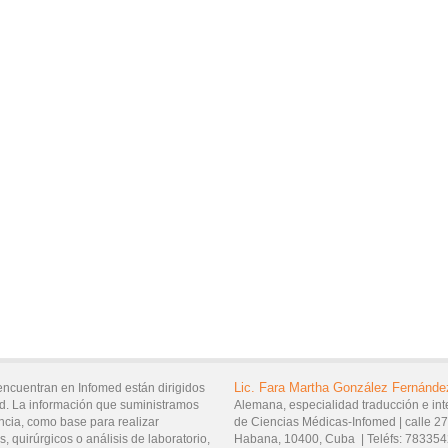
Lic.
Fara Martha
González Fernánde
encuentran en Infomed están dirigidos
d. La información que suministramos
Alemana, especialidad traducción e int
ncia, como base para realizar
de Ciencias Médicas-Infomed |
calle 2
, quirúrgicos o análisis de laboratorio,
Habana,
10400,
Cuba
|
Teléfs:
783354