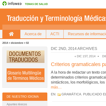
TEMAS DE SALUD
Acerca de
ACTI
Recursos de informac
Inicio
Directorio de traductores
2014 > diciembre > 02
DIC 2ND, 2014 ARCHIVES
« DIC 1ST, 2014
•
DI
Criterios gramaticales p
A la hora de redactar un texto c
determinados criterios gramatical
sintácticos, los morfológicos, lo
más…
EN:
GRAMÁTICA
. PUBLICADO E
DE NUESTRO IDIOMA
Apuntes léxicos