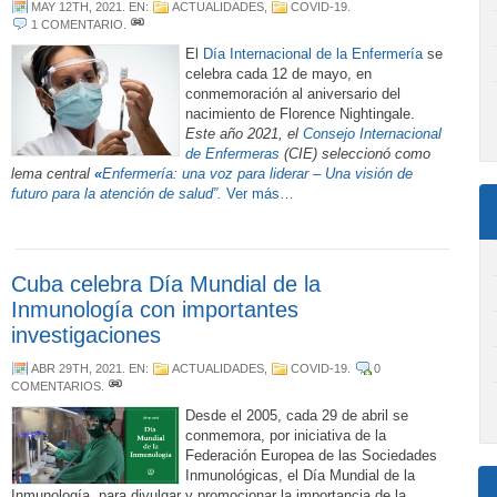
MAY 12TH, 2021
. EN:
ACTUALIDADES
,
COVID-19
.
1 COMENTARIO
.
El
Día Internacional de la Enfermería
se
celebra cada 12 de mayo, en
conmemoración al aniversario del
nacimiento de Florence Nightingale.
Este año 2021, el
Consejo Internacional
de Enfermeras
(CIE) seleccionó como
lema central
«
Enfermería: una voz para liderar – Una visión de
futuro para la atención de salud”.
Ver más…
Cuba celebra Día Mundial de la
Inmunología con importantes
investigaciones
ABR 29TH, 2021
. EN:
ACTUALIDADES
,
COVID-19
.
0
COMENTARIOS
.
Desde el 2005, cada 29 de abril se
conmemora, por iniciativa de la
Federación Europea de las Sociedades
Inmunológicas, el Día Mundial de la
Inmunología, para divulgar y promocionar la importancia de la