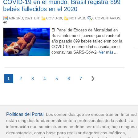
COVID-19 en el mundo: Brasil registra 899
bebés fallecidos en el 2020
ABR 2ND, 2021
. EN:
COVID-19
,
NOTIWEB
.
0 COMENTARIOS
.
El Panel de Exceso de Mortalidad en
Brasil informó el jueves que durante el
año pasado 899 bebés fallecieron por la
COVID-19, enfermedad causada por el
coronavirus SARS-CoV-2.
Ver más…
1
2
3
4
5
6
7
Políticas del Portal
. Los contenidos que se encuentran en Infomed
están dirigidos fundamentalmente a profesionales de la salud. La
información que suministramos no debe ser utilizada, bajo ninguna
circunstancia, como base para realizar diagnósticos médicos,