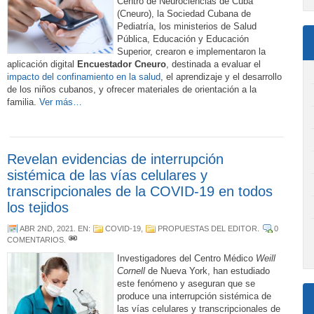
Centro de Neurociencias de Cuba
(Cneuro), la Sociedad Cubana de
Pediatría, los ministerios de Salud
Pública, Educación y Educación
Superior, crearon e implementaron la
aplicación digital
Encuestador Cneuro
, destinada a evaluar el
impacto del confinamiento en la salud
, el aprendizaje y el desarrollo
de los niños cubanos, y ofrecer materiales de orientación a la
familia.
Ver más…
Revelan evidencias de interrupción
sistémica de las vías celulares y
transcripcionales de la COVID-19 en todos
los tejidos
ABR 2ND, 2021
. EN:
COVID-19
,
PROPUESTAS DEL EDITOR
.
0
COMENTARIOS
.
Investigadores del Centro Médico
Weill
Cornell
de Nueva York, han estudiado
este fenómeno y aseguran que se
produce una interrupción sistémica de
las vías celulares y transcripcionales de