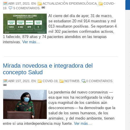
ABR 1ST, 2021
. EN:
ACTUALIZACIÓN EPIDEMIOLÓGICA
,
COVID-
19
.
5 COMENTARIOS
.
Al cierre del día de ayer, 31 de marzo,
se estudiaron 20 mil 914 muestras y mil
013 resultaron positivas. Se reportaron 4
mil 302 pacientes confirmados activos,
1 fallecido, 879 altas y 74 pacientes atendidos en las terapias
intensivas.
Ver más…
Mirada novedosa e integradora del
concepto Salud
ABR 1ST, 2021
. EN:
COVID-19
,
NOTIWEB
.
0 COMENTARIOS
.
La pandemia del nuevo coronavirus —
esa que nos ha reconfigurado la vida y
cuya magnitud de los cambios aún
desconocemos— ha demostrado que la
salud de los seres humanos, de los
animales, y del medio ambiente, tienen
entre sí una interdependencia muy fuerte.
Ver más…