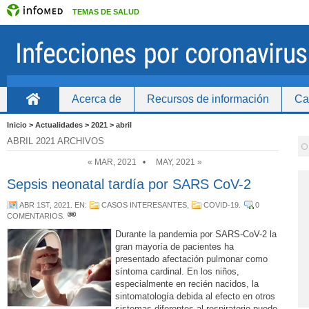
TEMAS DE SALUD
Acerca de
Recursos de información
Ca
Inicio
Inicio > Actualidades > 2021 > abril
ABRIL 2021 ARCHIVOS
« MAR, 2021
•
MAY, 2021 »
Sepsis neonatal tardía por SARS CoV-2
ABR 1ST, 2021
. EN:
CASOS INTERESANTES
,
COVID-19
.
0
COMENTARIOS
.
Durante la pandemia por SARS-CoV-2 la
gran mayoría de pacientes ha
presentado afectación pulmonar como
síntoma cardinal. En los niños,
especialmente en recién nacidos, la
sintomatología debida al efecto en otros
sistemas diferentes al respiratorio puede