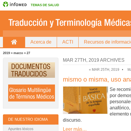
TEMAS DE SALUD
Acerca de
ACTI
Recursos de informac
Inicio
Directorio de traductores
2019 > marzo > 27
MAR 27TH, 2019 ARCHIVES
« MAR 25TH, 2019
•
M
mismo o misma, uso ana
Se recomi
por demos
personale
anafórico,
elemento 
DE NUESTRO IDIOMA
discurso.
Leer más…
Apuntes léxicos