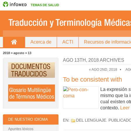
TEMAS DE SALUD
Acerca de
ACTI
Recursos de informac
Inicio
Directorio de traductores
2018 > agosto > 13
AGO 13TH, 2018 ARCHIVES
« AGO 2ND, 2018
•
AG
To be consistent with
La expresión
s
mismo que la 
cual existen ot
contexto.
Leer
DE NUESTRO IDIOMA
EN:
DEL LENGUAJE
. PUBLICAD
Apuntes léxicos