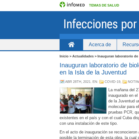
TEMAS DE SALUD
Acerca de
Recurs
Inicio
Inicio > Actualidades > Inauguran laboratorio de 
Inauguran laboratorio de bio
en la Isla de la Juventud
ABR 28TH, 2021
. EN:
COVID-19
,
NOTI
La mañana del 27
inaugurado en el 
de la Juventud un
molecular para e
pruebas PCR, qu
existentes en el país y con el cual Cuba dis
con una instalación de este tipo.
En el acto de inauguración se reconocieron 
posible la terminación de esta obra, la cual p