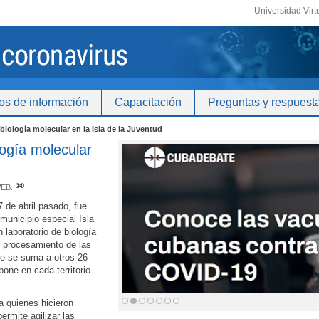
Universidad Virt
os de información
Capacitación
Preguntas y respuest
biología molecular en la Isla de la Juventud
logía molecular
WEB
.
 de abril pasado, fue
municipio especial Isla
 laboratorio de biología
l procesamiento de las
e se suma a otros 26
pone en cada territorio
a quienes hicieron
ermite agilizar las