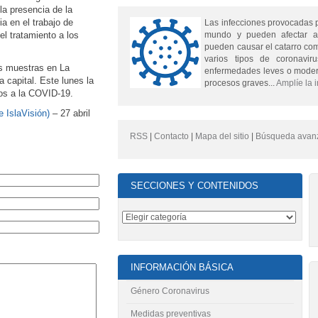
la presencia de la
a en el trabajo de
Las infecciones provocadas 
el tratamiento a los
mundo y pueden afectar a
pueden causar el catarro comú
varios tipos de coronavi
as muestras en La
enfermedades leves o moder
a capital. Este lunes la
procesos graves...
Amplíe la 
vos a la COVID-19.
 IslaVisión)
– 27 abril
RSS
|
Contacto
|
Mapa del sitio
|
Búsqueda avan
SECCIONES Y CONTENIDOS
INFORMACIÓN BÁSICA
Género Coronavirus
Medidas preventivas