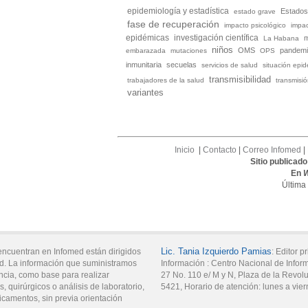
epidemiología y estadística
Estados
estado grave
fase de recuperación
impacto psicológico
impac
investigación científica
epidémicas
La Habana
niños
OMS
pandem
embarazada
mutaciones
OPS
inmunitaria
secuelas
servicios de salud
situación epi
transmisibilidad
trabajadores de la salud
transmisi
variantes
Inicio
|
Contacto
|
Correo Infomed
|
Sitio publicad
En
Última
Lic.
Tania
Izquierdo Pamias
encuentran en Infomed están dirigidos
:
Editor pr
d. La información que suministramos
Información :
Centro Nacional de Infor
ncia, como base para realizar
27 No. 110 e/ M y N,
Plaza de la Revol
, quirúrgicos o análisis de laboratorio,
5421
,
Horario de atención:
lunes a vier
icamentos, sin previa orientación