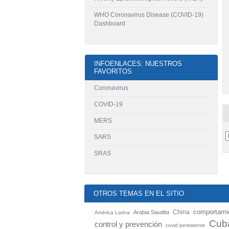
WHO Coronavirus Disease (COVID-19)
Dashboard
INFOENLACES: NUESTROS
FAVORITOS
Coronavirus
COVID-19
MERS
SARS
SRAS
OTROS TEMAS EN EL SITIO
China
comportamie
Arabia Saudita
América Latina
Cub
control y prevención
covid persistente