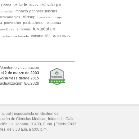
estadísticas
estrategias
 Unidos
impacto y consecuencias
to social
Minsap
medicamentos
mortalidad
mujer
ia
prevención
publicaciones
respuesta
terapéutica
síntomas
demiológica
vacunas
vacunación
ón autóctona limitada
Monitoreo y evaluación
o el 2 de marzo de 2003
WordPress
desde 2015
 actualización: 8/6/2026
incipal |
Especialista en Gestión de
mación de Ciencias Médicas, Infomed |
Calle
ución,
La Habana,
10400,
Cuba
|
Teléfs:
7833
nes, de 8:30 a.m. a 5:00 p.m.