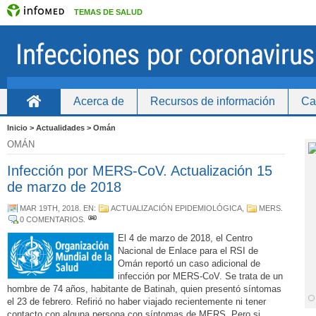
TEMAS DE SALUD
Acerca de
Recursos de información
Ca
Inicio
Inicio > Actualidades > Omán
OMÁN
Infección por MERS-CoV. Actualización 15
de marzo de 2018
MAR 19TH, 2018
. EN:
ACTUALIZACIÓN EPIDEMIOLÓGICA
,
MERS
.
0 COMENTARIOS
.
El 4 de marzo de 2018, el Centro
Nacional de Enlace para el RSI de
Omán reportó un caso adicional de
infección por MERS-CoV. Se trata de un
hombre de 74 años, habitante de Batinah, quien presentó síntomas
el 23 de febrero. Refirió no haber viajado recientemente ni tener
contacto con alguna persona con síntomas de MERS. Pero si