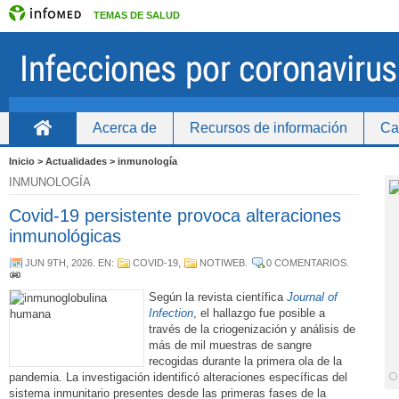
TEMAS DE SALUD
Acerca de
Recursos de información
Ca
Inicio
Inicio > Actualidades > inmunología
INMUNOLOGÍA
Covid-19 persistente provoca alteraciones
inmunológicas
JUN 9TH, 2026
. EN:
COVID-19
,
NOTIWEB
.
0 COMENTARIOS
.
Según la revista científica
Journal of
Infection
, el hallazgo fue posible a
través de la criogenización y análisis de
más de mil muestras de sangre
recogidas durante la primera ola de la
pandemia. La investigación identificó alteraciones específicas del
sistema inmunitario presentes desde las primeras fases de la