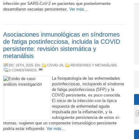
infección por SARS-CoV-2 en pacientes que posteriormente
desarrollaron secuelas persistentes.
Ver más…
Asociaciones inmunológicas en sí­ndromes
de fatiga postinfecciosa, incluida la COVID
persistente: revisión sistemática y
metanálisis
DIC 16TH, 2025
. EN:
COVID-19
,
REVISIONES Y METANÁLISIS
.
0 COMENTARIOS
.
La fisiopatologí­a de las enfermedades
postinfecciosas, incluyendo el sí­ndrome
de fatiga postinfecciosa (SFP) y la
COVID persistente, es poco conocida.
El inicio de la infección con la tí­pica
respuesta de enfermedad aguda
impulsada por la inflamación, y la
subsiguiente persistencia de estos sí­
ntomas, sugieren que un componente inmunológico persistente
podrí­a estar influyendo.
Ver más…