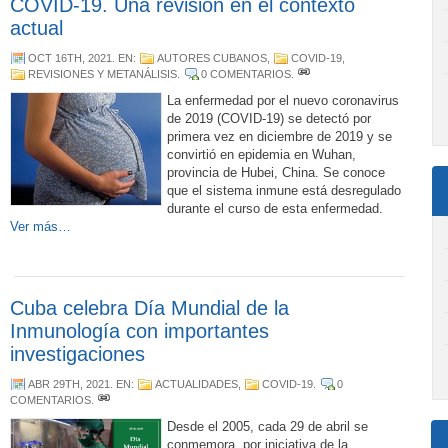
COVID-19. Una revisión en el contexto
actual
OCT 16TH, 2021
. EN:
AUTORES CUBANOS
,
COVID-19
,
REVISIONES Y METANÁLISIS
.
0 COMENTARIOS
.
La enfermedad por el nuevo coronavirus
de 2019 (COVID-19) se detectó por
primera vez en diciembre de 2019 y se
convirtió en epidemia en Wuhan,
provincia de Hubei, China. Se conoce
que el sistema inmune está desregulado
durante el curso de esta enfermedad.
Ver más…
Cuba celebra Día Mundial de la
Inmunología con importantes
investigaciones
ABR 29TH, 2021
. EN:
ACTUALIDADES
,
COVID-19
.
0
COMENTARIOS
.
Desde el 2005, cada 29 de abril se
conmemora, por iniciativa de la