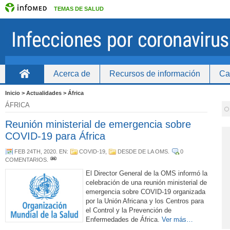
TEMAS DE SALUD
Acerca de
Recursos de información
Ca
Inicio
Inicio > Actualidades > África
ÁFRICA
Reunión ministerial de emergencia sobre
COVID-19 para África
FEB 24TH, 2020
. EN:
COVID-19
,
DESDE DE LA OMS
.
0
COMENTARIOS
.
El Director General de la OMS informó la
celebración de una reunión ministerial de
emergencia sobre COVID-19 organizada
por la Unión Africana y los Centros para
el Control y la Prevención de
Enfermedades de África.
Ver más…