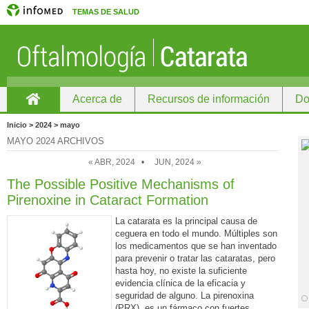
TEMAS DE SALUD
Acerca de
Recursos de información
Do
Home
Inicio > 2024 > mayo
MAYO 2024 ARCHIVOS
« ABR, 2024
•
JUN, 2024 »
The Possible Positive Mechanisms of
Pirenoxine in Cataract Formation
La catarata es la principal causa de
ceguera en todo el mundo. Múltiples son
los medicamentos que se han inventado
para prevenir o tratar las cataratas, pero
hasta hoy, no existe la suficiente
evidencia clínica de la eficacia y
seguridad de alguno. La pirenoxina
(PRX), es un fármaco con fuertes