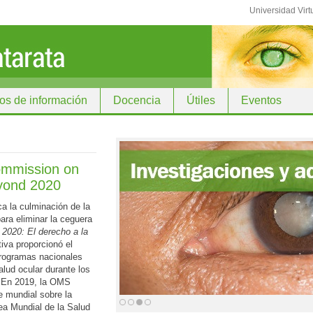
Universidad Virt
os de información
Docencia
Útiles
Eventos
ommission on
eyond 2020
a la culminación de la
para eliminar la ceguera
2020: El derecho a la
ativa proporcionó el
programas nacionales
alud ocular durante los
. En 2019, la OMS
e mundial sobre la
ea Mundial de la Salud