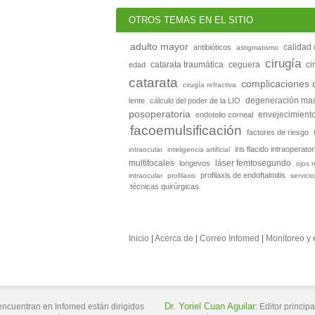
OTROS TEMAS EN EL SITIO
adulto mayor
calidad 
antibióticos
astigmatismo
cirugía
ceguera
edad
catarata traumática
ci
catarata
complicaciones d
cirugía refractiva
lente
cálculo del poder de la LIO
degeneración mac
posoperatoria
envejecimient
endotelio corneal
facoemulsificación
factores de riesgo
iris flacido intraoperator
intraocular
inteligencia artificial
multifocales
longevos
láser femtosegundo
ojos 
profilaxis de endoftalmitis
intraocular
profilaxis
servici
técnicas quirúrgicas
Inicio
|
Acerca de
|
Correo Infomed
|
Monitoreo y 
Dr.
Yoriel
Cuan Aguilar
encuentran en Infomed están dirigidos
:
Editor principa