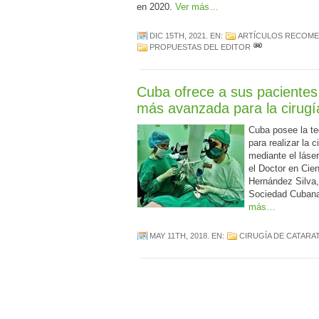
en 2020.
Ver más…
DIC 15TH, 2021
. EN:
ARTÍCULOS RECOM
PROPUESTAS DEL EDITOR
Cuba ofrece a sus pacientes 
más avanzada para la cirugí
Cuba posee la t
para realizar la c
mediante el láse
el Doctor en Cie
Hernández Silva,
Sociedad Cubana
más…
MAY 11TH, 2018
. EN:
CIRUGÍA DE CATARA