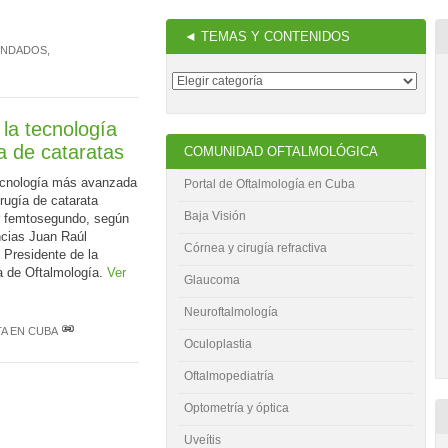
◄ TEMAS Y CONTENIDOS
ENDADOS
,
la tecnología
a de cataratas
COMUNIDAD OFTALMOLÓGICA
ecnología más avanzada
Portal de Oftalmología en Cuba
irugía de catarata
Baja Visión
r femtosegundo, según
ncias Juan Raúl
Córnea y cirugía refractiva
 Presidente de la
 de Oftalmología.
Ver
Glaucoma
Neuroftalmología
TA EN CUBA
Oculoplastia
Oftalmopediatría
Optometría y óptica
Uveítis