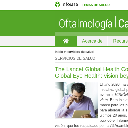
TEMAS DE SALUD
Acerca de
Recurs
Home
Inicio > servicios de salud
SERVICIOS DE SALUD
The Lancet Global Health C
Global Eye Health: vision b
El año 2020 marc
iniciativa global 
evitable,
VISIÓN 
vista
. Esta inici
marco para los 
para abordar la s
últimos 20 años
publicó el Inform
visión, que fue respaldado por la 73 Asambl