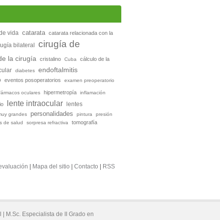
catarata
de vida
catarata relacionada con la
cirugía de
rugía bilateral
e la cirugía
cristalino
cálculo de la
Cuba
endoftalmitis
ular
diabetes
o
eventos posoperatorios
examen preoperatorio
hipermetropía
fármacos oculares
inflamación
lente intraocular
io
lentes
personalidades
muy grandes
pintura
presión
tomografía
os de salud
sorpresa refractiva
evaluación
|
Mapa del sitio
|
Contacto
|
RSS
l |
M.Sc. Especialista de II Grado en