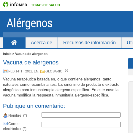
TEMAS DE SALUD
Acerca de
Recursos de información
Úti
Inicio
Inicio > Vacuna de alergenos
Vacuna de alergenos
FEB 14TH, 2011
. EN:
GLOSARIO
.
Vacuna terapéutica basada en, o que contiene alergenos, tanto
naturales como recombinantes. Es sinónimo de producto o extracto
alergénico para inmunoterapia alergeno-específica. En este caso la
vacuna modifica la respuesta inmunitaria alergeno-específica.
Publique un comentario:
Nombre: (*)
Correo
electrónico: (*)