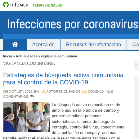
TEMAS DE SALUD
Acerca de
Recursos de información
Ca
Inicio
Inicio > Actualidades > vigilancia comunitaria
VIGILANCIA COMUNITARIA
Estrategias de búsqueda activa comunitaria
para el control de la COVID-19
OCT 1ST, 2022
. EN:
AUTORES CUBANOS
,
COVID-19
.
0
COMENTARIOS
.
La búsqueda activa comunitaria es de
amplio uso en la práctica de campo y
permite identificar personas
sintomáticas, criterios de riesgo de
contagio, control del virus, conocimiento
de la población en riesgo y, además,
permite realizar el análisis de la relación de estos factores con el