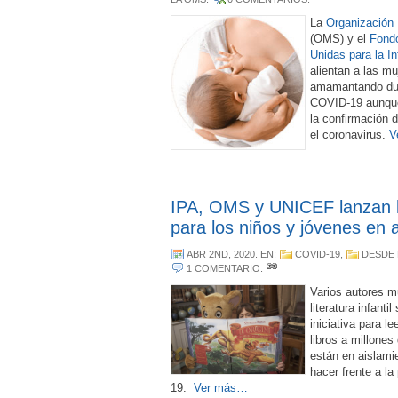
La
Organización 
(OMS) y el
Fondo
Unidas para la I
alientan a las mu
amamantando dur
COVID-19 aunque
la confirmación d
el coronavirus.
V
IPA, OMS y UNICEF lanzan la
para los niños y jóvenes en 
ABR 2ND, 2020
. EN:
COVID-19
,
DESDE 
1 COMENTARIO
.
Varios autores m
literatura infanti
iniciativa para l
libros a millones
están en aislamie
hacer frente a l
19.
Ver más…