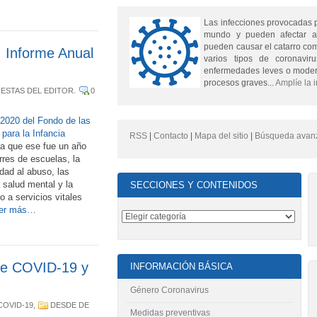
Las infecciones provocadas 
mundo y pueden afectar a
pueden causar el catarro comú
 Informe Anual
varios tipos de coronavi
enfermedades leves o moder
procesos graves...
Amplíe la 
ESTAS DEL EDITOR
.
0
 2020 del Fondo de las
para la Infancia
RSS
|
Contacto
|
Mapa del sitio
|
Búsqueda avan
a que ese fue un año
erres de escuelas, la
dad al abuso, las
 salud mental y la
SECCIONES Y CONTENIDOS
 a servicios vitales
er más…
re COVID-19 y
INFORMACIÓN BÁSICA
Género Coronavirus
COVID-19
,
DESDE DE
Medidas preventivas