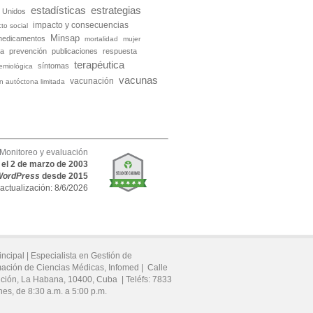
estadísticas
estrategias
 Unidos
impacto y consecuencias
to social
Minsap
medicamentos
mortalidad
mujer
ia
prevención
publicaciones
respuesta
terapéutica
síntomas
demiológica
vacunas
vacunación
ón autóctona limitada
Monitoreo y evaluación
o el 2 de marzo de 2003
WordPress
desde 2015
 actualización: 8/6/2026
incipal |
Especialista en Gestión de
mación de Ciencias Médicas, Infomed |
Calle
ución,
La Habana,
10400,
Cuba
|
Teléfs:
7833
nes, de 8:30 a.m. a 5:00 p.m.