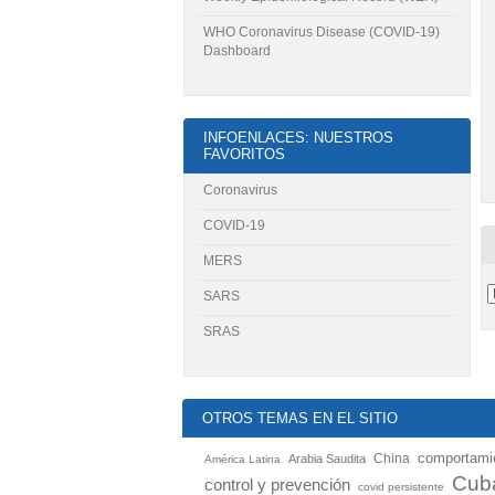
WHO Coronavirus Disease (COVID-19)
Dashboard
INFOENLACES: NUESTROS
FAVORITOS
Coronavirus
COVID-19
MERS
SARS
SRAS
OTROS TEMAS EN EL SITIO
China
comportamie
Arabia Saudita
América Latina
Cub
control y prevención
covid persistente