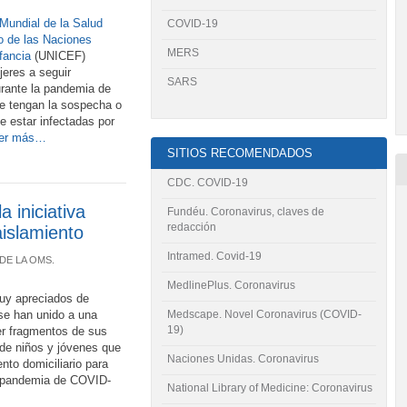
Mundial de la Salud
COVID-19
 de las Naciones
MERS
nfancia
(UNICEF)
jeres a seguir
SARS
ante la pandemia de
 tengan la sospecha o
e estar infectadas por
er más…
SITIOS RECOMENDADOS
CDC. COVID-19
 iniciativa
Fundéu. Coronavirus, claves de
redacción
aislamiento
Intramed. Covid-19
DE LA OMS
.
MedlinePlus. Coronavirus
uy apreciados de
l se han unido a una
Medscape. Novel Coronavirus (COVID-
19)
eer fragmentos de sus
 de niños y jóvenes que
Naciones Unidas. Coronavirus
nto domiciliario para
a pandemia de COVID-
National Library of Medicine: Coronavirus