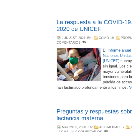
La respuesta a la COVID-19.
2020 de UNICEF
JUN 21ST, 2021
. EN:
COVID-19
,
PROPU
COMENTARIOS
.
El
Informe anual
Naciones Unidas 
(UNICEF)
subray
sin igual. Los ci
mayor vulnerabili
tensiones para la
pérdida de acceso
han lastimado profundamente a los niños.
V
Preguntas y respuestas sob
lactancia materna
MAY 29TH, 2020
. EN:
ACTUALIDADES
,
LA OMS
.
0 COMENTARIOS
.