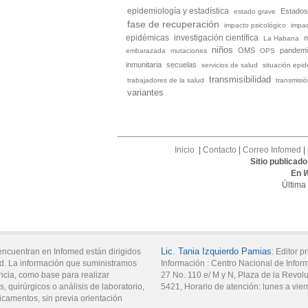
epidemiología y estadística
Estados
estado grave
fase de recuperación
impacto psicológico
impac
investigación científica
epidémicas
La Habana
niños
OMS
pandem
embarazada
mutaciones
OPS
inmunitaria
secuelas
servicios de salud
situación epi
transmisibilidad
trabajadores de la salud
transmisi
variantes
Inicio
|
Contacto
|
Correo Infomed
|
Sitio publicad
En
Última
Lic.
Tania
Izquierdo Pamias
encuentran en Infomed están dirigidos
:
Editor pr
d. La información que suministramos
Información :
Centro Nacional de Infor
ncia, como base para realizar
27 No. 110 e/ M y N,
Plaza de la Revol
, quirúrgicos o análisis de laboratorio,
5421
,
Horario de atención:
lunes a vier
icamentos, sin previa orientación