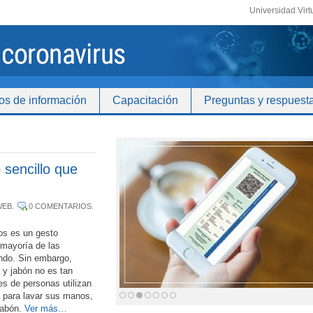
Universidad Virt
os de información
Capacitación
Preguntas y respuest
 sencillo que
WEB
.
0 COMENTARIOS
.
os es un gesto
 mayoría de las
ndo. Sin embargo,
 y jabón no es tan
es de personas utilizan
 para lavar sus manos,
jabón.
Ver más…