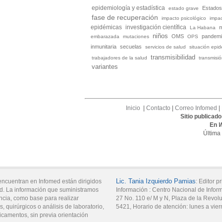
epidemiología y estadística
Estados
estado grave
fase de recuperación
impacto psicológico
impac
investigación científica
epidémicas
La Habana
niños
OMS
pandem
embarazada
mutaciones
OPS
inmunitaria
secuelas
servicios de salud
situación epi
transmisibilidad
trabajadores de la salud
transmisi
variantes
Inicio
|
Contacto
|
Correo Infomed
|
Sitio publicad
En
Última
Lic.
Tania
Izquierdo Pamias
encuentran en Infomed están dirigidos
:
Editor pr
d. La información que suministramos
Información :
Centro Nacional de Infor
ncia, como base para realizar
27 No. 110 e/ M y N,
Plaza de la Revol
, quirúrgicos o análisis de laboratorio,
5421
,
Horario de atención:
lunes a vier
icamentos, sin previa orientación