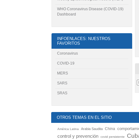
WHO Coronavirus Disease (COVID-19)
Dashboard
INFOENLACES: NUESTROS
FAVORITOS
Coronavirus
COVID-19
MERS
SARS
SRAS
OTROS TEMAS EN EL SITIO
China
comportamie
Arabia Saudita
América Latina
Cub
control y prevención
covid persistente