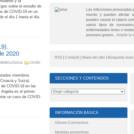
sitarios y la
zgos sobre el estudio de
Las infecciones provocadas 
omas de COVID-19 en un
mundo y pueden afectar a
e el día 1 hasta el día
pueden causar el catarro comú
varios tipos de coronavi
enfermedades leves o moder
procesos graves...
Amplíe la 
9).
de 2020
RSS
|
Contacto
|
Mapa del sitio
|
Búsqueda avan
IDEMIOLÓGICA
,
COVID-
stados miembros
SECCIONES Y CONTENIDOS
, Croacia y Suiza)
s de COVID-19 en las
 Argelia es el primer
rtar un caso de COVID-
INFORMACIÓN BÁSICA
Género Coronavirus
Medidas preventivas