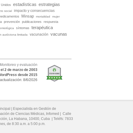
estadísticas
estrategias
 Unidos
impacto y consecuencias
to social
Minsap
medicamentos
mortalidad
mujer
ia
prevención
publicaciones
respuesta
terapéutica
síntomas
demiológica
vacunas
vacunación
ón autóctona limitada
Monitoreo y evaluación
o el 2 de marzo de 2003
WordPress
desde 2015
 actualización: 8/6/2026
incipal |
Especialista en Gestión de
mación de Ciencias Médicas, Infomed |
Calle
ución,
La Habana,
10400,
Cuba
|
Teléfs:
7833
nes, de 8:30 a.m. a 5:00 p.m.