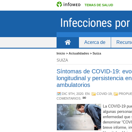
TEMAS DE SALUD
Acerca de
Recurs
Inicio
Inicio > Actualidades > Suiza
SUIZA
Síntomas de COVID-19: evo
longitudinal y persistencia e
ambulatorios
DIC 9TH, 2020
. EN:
COVID-19
,
PROPUE
COMENTARIOS
.
La COVID-19 pued
algunas persona
enfermedad que s
denominar “COVI
breve informe, i