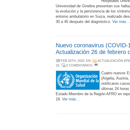
Hospitales Univer
Universidad de Ginebra presentan sus halla
la evolución y la persistencia de los sínt
entorno ambulatorio en Suiza, realizado desd
30 a 45 después del diagnóstico.
Ver más…
Nuevo coronavirus (COVID-1
Actualización 26 de febrero 
FEB 26TH, 2020
. EN:
ACTUALIZACIÓN EP
19
.
0 COMENTARIOS
.
Cuatro nuevos E
(Argelia, Austria
notificaron caso
últimas 24 horas.
Estado Miembro de la Región AFRO en repo
19.
Ver más…