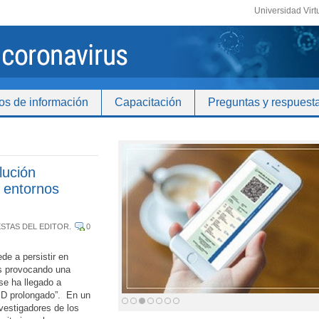
Universidad Virt
os de información
Capacitación
Preguntas y respuest
lución
n entornos
STAS DEL EDITOR
.
0
e a persistir en
s provocando una
e ha llegado a
D prolongado”. En un
nvestigadores de los