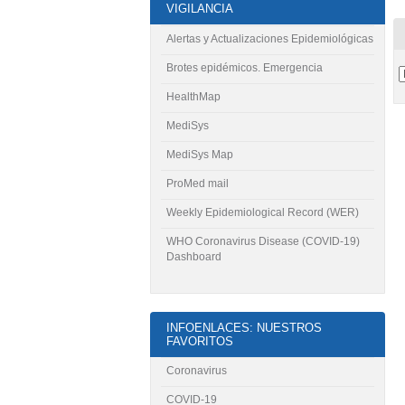
VIGILANCIA
Alertas y Actualizaciones Epidemiológicas
Brotes epidémicos. Emergencia
HealthMap
MediSys
MediSys Map
ProMed mail
Weekly Epidemiological Record (WER)
WHO Coronavirus Disease (COVID-19)
Dashboard
INFOENLACES: NUESTROS
FAVORITOS
Coronavirus
COVID-19