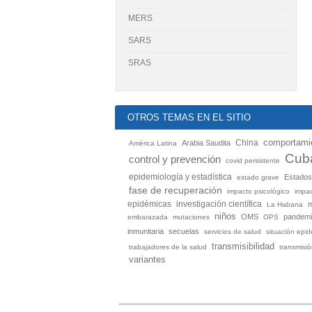
MERS
SARS
SRAS
OTROS TEMAS EN EL SITIO
China
comportamie
Arabia Saudita
América Latina
Cub
control y prevención
covid persistente
epidemiología y estadística
Estados
estado grave
fase de recuperación
impacto psicológico
impac
investigación científica
epidémicas
La Habana
niños
OMS
pandem
embarazada
mutaciones
OPS
inmunitaria
secuelas
servicios de salud
situación epi
transmisibilidad
trabajadores de la salud
transmisi
variantes