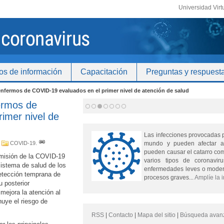
Universidad Virt
os de información
Capacitación
Preguntas y respuest
 enfermos de COVID-19 evaluados en el primer nivel de atención de salud
ermos de
imer nivel de
Las infecciones provocadas 
,
COVID-19
.
mundo y pueden afectar a
pueden causar el catarro comú
smisión de la COVID-19
varios tipos de coronavi
sistema de salud de los
enfermedades leves o moder
etección temprana de
procesos graves...
Amplíe la 
u posterior
mejora la atención al
nuye el riesgo de
RSS
|
Contacto
|
Mapa del sitio
|
Búsqueda avan