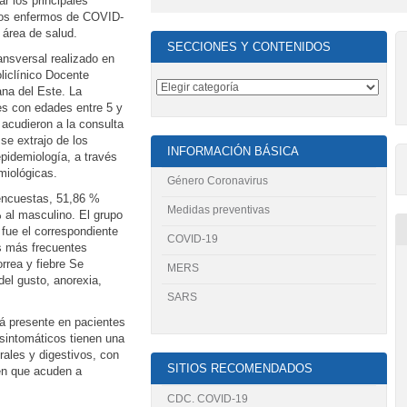
ar los principales
 los enfermos de COVID-
 área de salud.
SECCIONES Y CONTENIDOS
ransversal realizado en
liclínico Docente
na del Este. La
s con edades entre 5 y
acudieron a la consulta
se extrajo de los
INFORMACIÓN BÁSICA
pidemiología, a través
miológicas.
Género Coronavirus
 encuestas, 51,86 %
Medidas preventivas
 al masculino. El grupo
fue el correspondiente
COVID-19
s más frecuentes
orrea y fiebre Se
MERS
el gusto, anorexia,
SARS
á presente en pacientes
sintomáticos tienen una
rales y digestivos, con
SITIOS RECOMENDADOS
en que acuden a
CDC. COVID-19