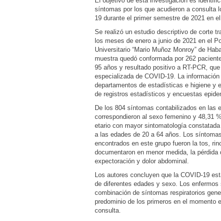
El objetivo de esta investigación es identific
síntomas por los que acudieron a consulta
19 durante el primer semestre de 2021 en el
Se realizó un estudio descriptivo de corte t
los meses de enero a junio de 2021 en el Po
Universitario “Mario Muñoz Monroy” de Haba
muestra quedó conformada por 262 paciente
95 años y resultado positivo a RT-PCR, que 
especializada de COVID-19. La información 
departamentos de estadísticas e higiene y e
de registros estadísticos y encuestas epide
De los 804 síntomas contabilizados en las
correspondieron al sexo femenino y 48,31 %
etario con mayor sintomatología constatada 
a las edades de 20 a 64 años. Los síntoma
encontrados en este grupo fueron la tos, rin
documentaron en menor medida, la pérdida d
expectoración y dolor abdominal.
Los autores concluyen que la COVID-19 est
de diferentes edades y sexo. Los enfermos 
combinación de síntomas respiratorios gene
predominio de los primeros en el momento 
consulta.