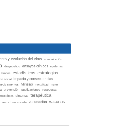
nto y evolución del virus
comunicación
a
ensayos clínicos
diagnóstico
epidemia
estadísticas
estrategias
 Unidos
impacto y consecuencias
to social
Minsap
medicamentos
mortalidad
mujer
ia
prevención
publicaciones
respuesta
terapéutica
síntomas
demiológica
vacunas
vacunación
ón autóctona limitada