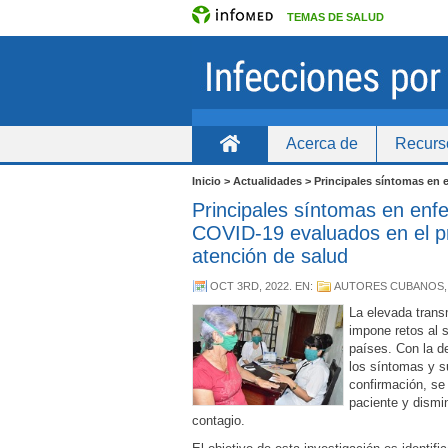
TEMAS DE SALUD
Acerca de
Recurs
Inicio
Inicio > Actualidades > Principales síntomas en
Principales síntomas en enf
COVID-19 evaluados en el pr
atención de salud
OCT 3RD, 2022
. EN:
AUTORES CUBANOS
La elevada tran
impone retos al 
países. Con la d
los síntomas y s
confirmación, se 
paciente y dismi
contagio.