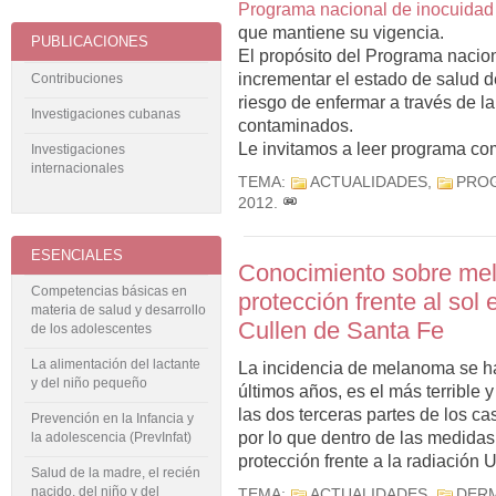
Programa nacional de inocuidad 
que mantiene su vigencia.
PUBLICACIONES
El propósito del Programa nacion
incrementar el estado de salud d
Contribuciones
riesgo de enfermar a través de l
Investigaciones cubanas
contaminados.
Le invitamos a leer programa co
Investigaciones
internacionales
TEMA:
ACTUALIDADES
,
PRO
2012
.
ESENCIALES
Conocimiento sobre mel
Competencias básicas en
protección frente al sol
materia de salud y desarrollo
Cullen de Santa Fe
de los adolescentes
La alimentación del lactante
La incidencia de melanoma se h
y del niño pequeño
últimos años, es el más terrible y
las dos terceras partes de los c
Prevención en la Infancia y
por lo que dentro de las medidas
la adolescencia (PrevInfat)
protección frente a la radiación 
Salud de la madre, el recién
nacido, del niño y del
TEMA:
ACTUALIDADES
,
DER