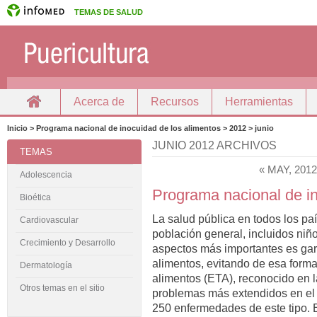
TEMAS DE SALUD
Acerca de
Recursos
Herramientas
Inicio
Docencia
Inicio > Programa nacional de inocuidad de los alimentos > 2012 > junio
JUNIO 2012 ARCHIVOS
TEMAS
« MAY, 2012
Adolescencia
Programa nacional de in
Bioética
La salud pública en todos los paí
Cardiovascular
población general, incluidos niñ
Crecimiento y Desarrollo
aspectos más importantes es gara
alimentos, evitando de esa form
Dermatología
alimentos (ETA), reconocido en 
Otros temas en el sitio
problemas más extendidos en el 
250 enfermedades de este tipo. E