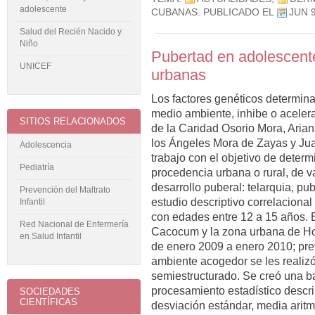
adolescente
CUBANAS
. PUBLICADO EL
JUN 
Salud del Recién Nacido y
Niño
Pubertad en adolescente
UNICEF
urbanas
Los factores genéticos determina
medio ambiente, inhibe o acelera
SITIOS RELACIONADOS
de la Caridad Osorio Mora, Ari
los Ángeles Mora de Zayas y Jua
Adolescencia
trabajo con el objetivo de deter
Pediatría
procedencia urbana o rural, de v
desarrollo puberal: telarquia, pu
Prevención del Maltrato
estudio descriptivo correlaciona
Infantil
con edades entre 12 a 15 años. 
Red Nacional de Enfermería
Cacocum y la zona urbana de Ho
en Salud Infantil
de enero 2009 a enero 2010; pre
ambiente acogedor se les realiz
semiestructurado. Se creó una ba
procesamiento estadístico descri
SOCIEDADES
CIENTÍFICAS
desviación estándar, media aritmé