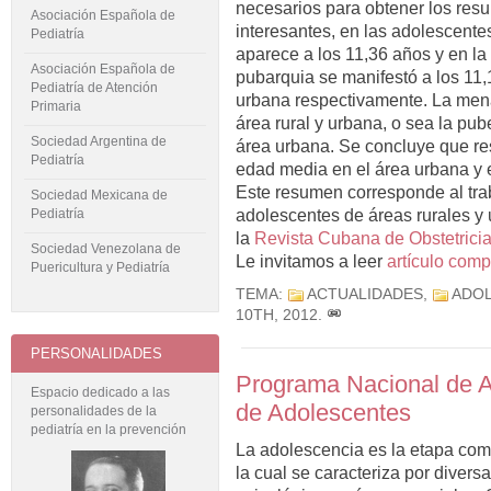
necesarios para obtener los resu
Asociación Española de
interesantes, en las adolescentes
Pediatría
aparece a los 11,36 años y en la
Asociación Española de
pubarquia se manifestó a los 11,1
Pediatría de Atención
urbana respectivamente. La menar
Primaria
área rural y urbana, o sea la pu
Sociedad Argentina de
área urbana. Se concluye que resu
Pediatría
edad media en el área urbana y el
Este resumen corresponde al trab
Sociedad Mexicana de
adolescentes de áreas rurales y
Pediatría
la
Revista Cubana de Obstetricia
Sociedad Venezolana de
Le invitamos a leer
artículo comp
Puericultura y Pediatría
TEMA:
ACTUALIDADES
,
ADOL
10TH, 2012
.
PERSONALIDADES
Programa Nacional de At
Espacio dedicado a las
de Adolescentes
personalidades de la
pediatría en la prevención
La adolescencia es la etapa comp
la cual se caracteriza por divers