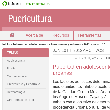
TEMAS DE SALUD
Acerca de
Recursos
Herramientas
Inicio
Docencia
Inicio > Pubertad en adolescentes de áreas rurales y urbanas > 2012 > junio > 10
JUN 10TH, 2012 ARCHIVOS
TEMAS
« JUN 9TH, 2012
•
JU
Adolescencia
Pubertad en adolescente
Bioética
urbanas
Cardiovascular
Los factores genéticos determina
Crecimiento y Desarrollo
medio ambiente, inhibe o acelera
de la Caridad Osorio Mora, Ari
Dermatología
los Ángeles Mora de Zayas y Jua
Otros temas en el sitio
trabajo con el objetivo de deter
procedencia urbana o rural, de v