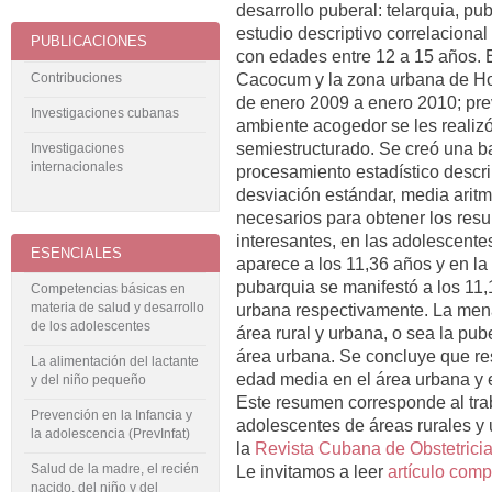
desarrollo puberal: telarquia, pu
estudio descriptivo correlaciona
PUBLICACIONES
con edades entre 12 a 15 años. 
Contribuciones
Cacocum y la zona urbana de Ho
de enero 2009 a enero 2010; pre
Investigaciones cubanas
ambiente acogedor se les realiz
semiestructurado. Se creó una ba
Investigaciones
internacionales
procesamiento estadístico descri
desviación estándar, media aritmé
necesarios para obtener los resu
interesantes, en las adolescentes
ESENCIALES
aparece a los 11,36 años y en la
pubarquia se manifestó a los 11,1
Competencias básicas en
materia de salud y desarrollo
urbana respectivamente. La menar
de los adolescentes
área rural y urbana, o sea la pu
área urbana. Se concluye que resu
La alimentación del lactante
edad media en el área urbana y el
y del niño pequeño
Este resumen corresponde al trab
Prevención en la Infancia y
adolescentes de áreas rurales y
la adolescencia (PrevInfat)
la
Revista Cubana de Obstetricia
Salud de la madre, el recién
Le invitamos a leer
artículo comp
nacido, del niño y del