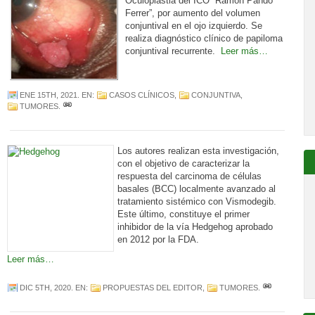
Oculoplastia del ICO “Ramón Pando
Ferrer”, por aumento del volumen
conjuntival en el ojo izquierdo. Se
realiza diagnóstico clínico de papiloma
conjuntival recurrente.
Leer más…
ENE 15TH, 2021
. EN:
CASOS CLÍNICOS
,
CONJUNTIVA
,
TUMORES
.
Los autores realizan esta investigación,
con el objetivo de caracterizar la
respuesta del carcinoma de células
basales (BCC) localmente avanzado al
tratamiento sistémico con Vismodegib.
Este último, constituye el primer
inhibidor de la vía Hedgehog aprobado
en 2012 por la FDA.
Leer más…
DIC 5TH, 2020
. EN:
PROPUESTAS DEL EDITOR
,
TUMORES
.