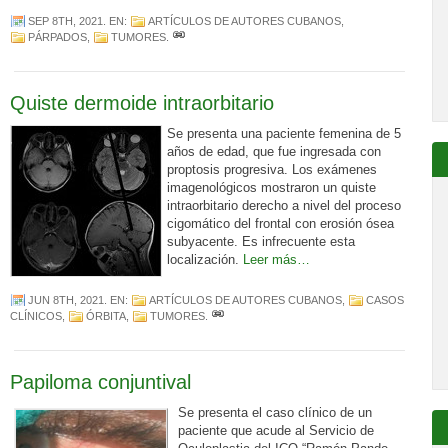
SEP 8TH, 2021
. EN:
ARTÍCULOS DE AUTORES CUBANOS
,
PÁRPADOS
,
TUMORES
.
Quiste dermoide intraorbitario
Se presenta una paciente femenina de 5
años de edad, que fue ingresada con
proptosis progresiva. Los exámenes
imagenológicos mostraron un quiste
intraorbitario derecho a nivel del proceso
cigomático del frontal con erosión ósea
subyacente. Es infrecuente esta
localización.
Leer más…
JUN 8TH, 2021
. EN:
ARTÍCULOS DE AUTORES CUBANOS
,
CASOS
CLÍNICOS
,
ÓRBITA
,
TUMORES
.
Papiloma conjuntival
Se presenta el caso clínico de un
paciente que acude al Servicio de