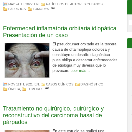
MAY 24TH, 2022
. EN:
ARTÍCULOS DE AUTORES CUBANOS
,
PÁRPADOS
,
TUMORES
.
Enfermedad inflamatoria orbitaria idiopática.
Presentación de un caso
El pseudotumor orbitario es la tercera
causa de oftalmoplejía dolorosa y
constituye un desafío diagnóstico
pues obliga a descartar enfermedades
de etiología muy diversa que lo
provocan.
Leer más…
NOV 11TH, 2021
. EN:
CASOS CLÍNICOS
,
DIAGNÓSTICO
,
ÓRBITA
,
TUMORES
.
Tratamiento no quirúrgico, quirúrgico y
reconstructivo del carcinoma basal de
párpados
En este estudio se realizó una