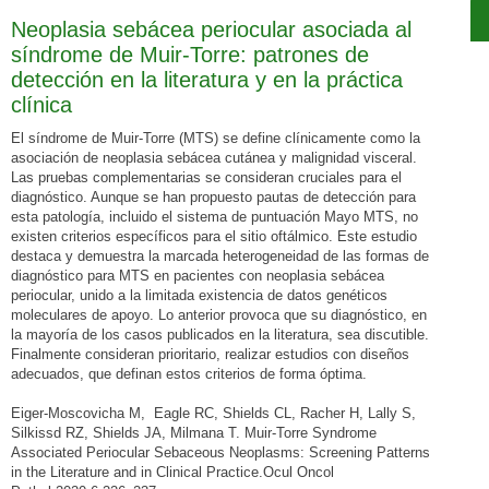
Neoplasia sebácea periocular asociada al
síndrome de Muir-Torre: patrones de
detección en la literatura y en la práctica
clínica
El síndrome de Muir-Torre (MTS) se define clínicamente como la
asociación de neoplasia sebácea cutánea y malignidad visceral.
Las pruebas complementarias se consideran cruciales para el
diagnóstico. Aunque se han propuesto pautas de detección para
esta patología, incluido el sistema de puntuación Mayo MTS, no
existen criterios específicos para el sitio oftálmico. Este estudio
destaca y demuestra la marcada heterogeneidad de las formas de
diagnóstico para MTS en pacientes con neoplasia sebácea
periocular, unido a la limitada existencia de datos genéticos
moleculares de apoyo. Lo anterior provoca que su diagnóstico, en
la mayoría de los casos publicados en la literatura, sea discutible.
Finalmente consideran prioritario, realizar estudios con diseños
adecuados, que definan estos criterios de forma óptima.
Eiger-Moscovicha M, Eagle RC, Shields CL, Racher H, Lally S,
Silkissd RZ, Shields JA, Milmana T. Muir-Torre Syndrome
Associated Periocular Sebaceous Neoplasms: Screening Patterns
in the Literature and in Clinical Practice.Ocul Oncol