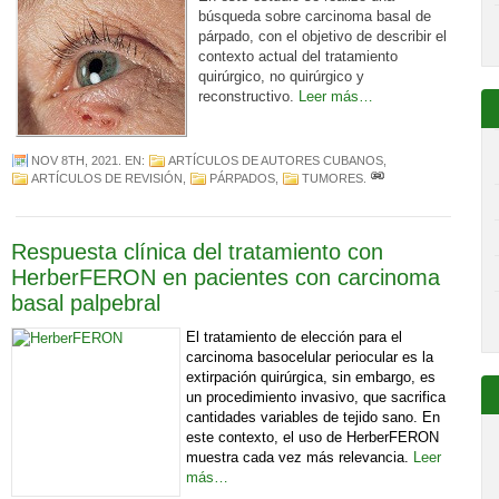
búsqueda sobre carcinoma basal de
párpado, con el objetivo de describir el
contexto actual del tratamiento
quirúrgico, no quirúrgico y
reconstructivo.
Leer más…
NOV 8TH, 2021
. EN:
ARTÍCULOS DE AUTORES CUBANOS
,
ARTÍCULOS DE REVISIÓN
,
PÁRPADOS
,
TUMORES
.
Respuesta clínica del tratamiento con
HerberFERON en pacientes con carcinoma
basal palpebral
El tratamie
nto de elección para el
carcinoma basocelular periocular es la
extirpación quirúrgica, sin embargo, es
un pro
cedimiento invasivo, que sacrifica
cantidades variables de tejido sano. En
este contexto, el uso de HerberFERON
muestra cada vez más relevancia.
Leer
más…