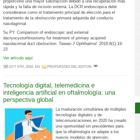
proporcionó una mayor satisfacción debido a una recuperación más
rápida y la falta de incisión externa. La DCR endoscópica debe
considerarse como el tratamiento principal de elección para el
tratamiento de la obstrucción primaria adquirida del conducto
nasolagrimal.
Su PY. Comparison of endoscopic and external
dacryocystorhinostomy for treatment of primary acquired
nasolacrimal duct obstruction.
Taiwan J Ophthalmol
. 2018;8(1):19-
23.
Ver artículo aquí
OCT 5TH, 2020
. EN:
PROPUESTAS DEL EDITOR
.
Tecnología digital, telemedicina e
inteligencia artificial en oftalmología: una
perspectiva global
La maduración simultánea de múltiples
tecnologías digitales y de
telecomunicaciones en 2020 ha creado
una oportunidad sin precedentes para
que la oftalmología se adapte a los
nuevos modelos de atención,