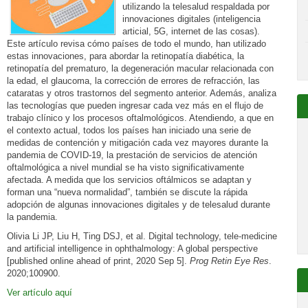
utilizando la telesalud respaldada por
innovaciones digitales (inteligencia
articial, 5G, internet de las cosas).
Este artículo revisa cómo países de todo el mundo, han utilizado
estas innovaciones, para abordar la retinopatía diabética, la
retinopatía del prematuro, la degeneración macular relacionada con
la edad, el glaucoma, la corrección de errores de refracción, las
cataratas y otros trastornos del segmento anterior. Además, analiza
las tecnologías que pueden ingresar cada vez más en el flujo de
trabajo clínico y los procesos oftalmológicos. Atendiendo, a que en
el contexto actual, todos los países han iniciado una serie de
medidas de contención y mitigación cada vez mayores durante la
pandemia de COVID-19, la prestación de servicios de atención
oftalmológica a nivel mundial se ha visto significativamente
afectada. A medida que los servicios oftálmicos se adaptan y
forman una “nueva normalidad”, también se discute la rápida
adopción de algunas innovaciones digitales y de telesalud durante
la pandemia.
Olivia Li JP, Liu H, Ting DSJ, et al. Digital technology, tele-medicine
and artificial intelligence in ophthalmology: A global perspective
[published online ahead of print, 2020 Sep 5].
Prog Retin Eye Res
.
2020;100900.
Ver artículo aquí