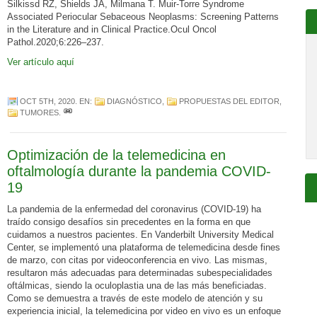
Silkissd RZ, Shields JA, Milmana T. Muir-Torre Syndrome
Associated Periocular Sebaceous Neoplasms: Screening Patterns
in the Literature and in Clinical Practice.Ocul Oncol
Pathol.2020;6:226–237.
Ver artículo aquí
OCT 5TH, 2020
. EN:
DIAGNÓSTICO
,
PROPUESTAS DEL EDITOR
,
TUMORES
.
Optimización de la telemedicina en
oftalmología durante la pandemia COVID-
19
La pandemia de la enfermedad del coronavirus (COVID-19) ha
traído consigo desafíos sin precedentes en la forma en que
cuidamos a nuestros pacientes. En Vanderbilt University Medical
Center, se implementó una plataforma de telemedicina desde fines
de marzo, con citas por videoconferencia en vivo. Las mismas,
resultaron más adecuadas para determinadas subespecialidades
oftálmicas, siendo la oculoplastia una de las más beneficiadas.
Como se demuestra a través de este modelo de atención y su
experiencia inicial, la telemedicina por video en vivo es un enfoque