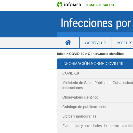
TEMAS DE SALUD
Acerca de
Recurs
Inicio
Inicio > COVID-19 > Observatorio científico
INFORMACIÓN SOBRE COVID-19
COVID-19
Ministerio de Salud Pública de Cuba: estrat
indicaciones
Observatorio científico
Catálogo de publicaciones
Libros y monografías
Evidencias y novedades de la práctica méd