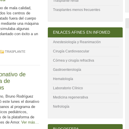
Trasplante renal
o de mala calidad,
Trasplantes menos frecuentes
dos los centros de
ratado fuera del cuerpo
s mediante una máquina
 simulaba algunas
ENLACES AFINES EN INFOMED
plantado con éxito a un
Anestesiología y Reanimación
Cirugía Cardiovascular
TRASPLANTE
Córnea y cirugía refractiva
Gastroenterología
onativo de
Hematología
a de
os
Laboratorio Clínico
ano, Bruno Rodríguez
Medicina regenerativa
ió este lunes el donativo
Nefrología
banos al programa de
icos pediátricos,
s de la plataforma de
tes de Amor.
Ver más…