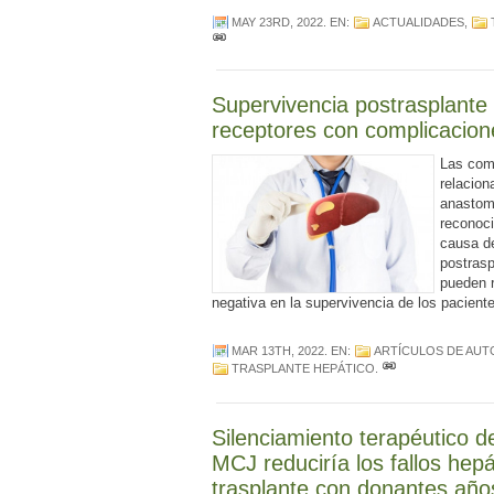
MAY 23RD, 2022
. EN:
ACTUALIDADES
,
Supervivencia postrasplante
receptores con complicacione
Las com
relacion
anastomo
reconoc
causa de
postrasp
pueden r
negativa en la supervivencia de los pacient
MAR 13TH, 2022
. EN:
ARTÍCULOS DE AU
TRASPLANTE HEPÁTICO
.
Silenciamiento terapéutico d
MCJ reduciría los fallos hep
trasplante con donantes año