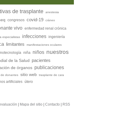
tivas de trasplante
anestesia
covid-19
meq
congresos
cráneo
nante vivo
enfermedad renal crónica
infecciones
ingeniería
a especialistas
ca
limitantes
manifestaciones oculares
nuestros
niños
notecnología
niña
pacientes
ial de la Salud
publicaciones
ación de órganos
sitio web
n de donantes
trasplante de cara
os artificiales
útero
evaluación
|
Mapa del sitio
|
Contacto
|
RSS