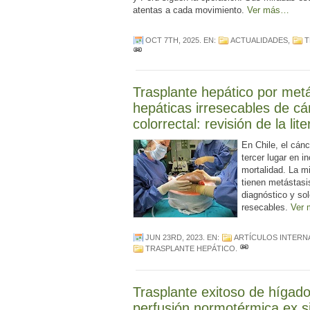
atentas a cada movimiento.
Ver más…
OCT 7TH, 2025
. EN:
ACTUALIDADES
,
T
Trasplante hepático por met
hepáticas irresecables de cá
colorrectal: revisión de la lit
En Chile, el cánc
tercer lugar en i
mortalidad. La m
tienen metástasi
diagnóstico y so
resecables.
Ver
JUN 23RD, 2023
. EN:
ARTÍCULOS INTERN
TRASPLANTE HEPÁTICO
.
Trasplante exitoso de hígado
perfusión normotérmica ex s