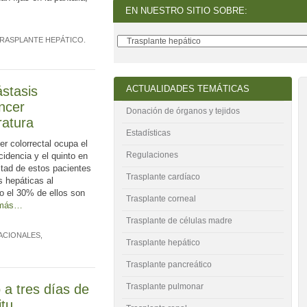
EN NUESTRO SITIO SOBRE:
RASPLANTE HEPÁTICO
.
ástasis
ACTUALIDADES TEMÁTICAS
ncer
Donación de órganos y tejidos
eratura
Estadísticas
er colorrectal ocupa el
Regulaciones
ncidencia y el quinto en
itad de estos pacientes
Trasplante cardíaco
s hepáticas al
lo el 30% de ellos son
Trasplante corneal
 más…
Trasplante de células madre
ACIONALES
,
Trasplante hepático
Trasplante pancreático
 a tres días de
Trasplante pulmonar
itu