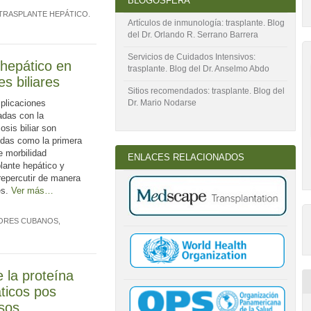
BLOGOSFERA
TRASPLANTE HEPÁTICO
.
Artículos de inmunología: trasplante. Blog
del Dr. Orlando R. Serrano Barrera
Servicios de Cuidados Intensivos:
 hepático en
trasplante. Blog del Dr. Anselmo Abdo
s biliares
Sitios recomendados: trasplante. Blog del
plicaciones
Dr. Mario Nodarse
adas con la
sis biliar son
idas como la primera
 morbilidad
ENLACES RELACIONADOS
lante hepático y
epercutir de manera
es.
Ver más…
TORES CUBANOS
,
e la proteína
áticos pos
sos