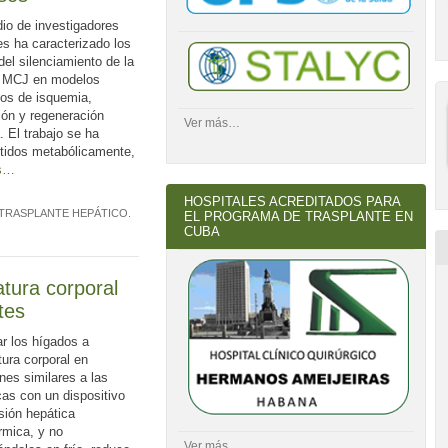
io de investigadores
s ha caracterizado los
del silenciamiento de la
a MCJ en modelos
cos de isquemia,
ión y regeneración
Ver más…
. El trabajo se ha
tidos metabólicamente,
s…
HOSPITALES ACREDITADOS PARA
TRASPLANTE HEPÁTICO
.
EL PROGRAMA DE TRASPLANTE EN
CUBA
tura corporal
tes
r los hígados a
ura corporal en
nes similares a las
icas con un dispositivo
sión hepática
rmica, y no
Ver más…