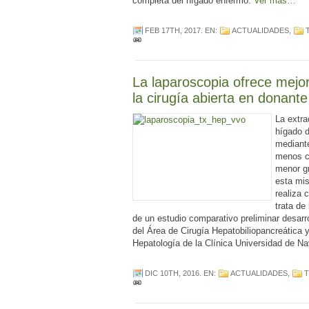
completa del hígado enfermo.
Ver más…
FEB 17TH, 2017
. EN:
ACTUALIDADES
,
La laparoscopia ofrece mejo
la cirugía abierta en donant
La extra
hígado d
mediant
menos c
menor g
esta mi
realiza 
trata de
de un estudio comparativo preliminar desarro
del Área de Cirugía Hepatobiliopancreática 
Hepatología de la Clínica Universidad de N
DIC 10TH, 2016
. EN:
ACTUALIDADES
,
T