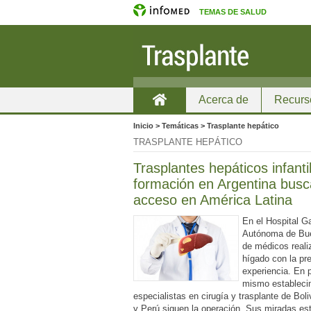
TEMAS DE SALUD
Acerca de
Recurs
Inicio
Inicio > Temáticas > Trasplante hepático
TRASPLANTE HEPÁTICO
Trasplantes hepáticos infanti
formación en Argentina busc
acceso en América Latina
En el Hospital G
Autónoma de Bue
de médicos reali
hígado con la pre
experiencia. En p
mismo establecim
especialistas en cirugía y trasplante de Bol
y Perú siguen la operación. Sus miradas está