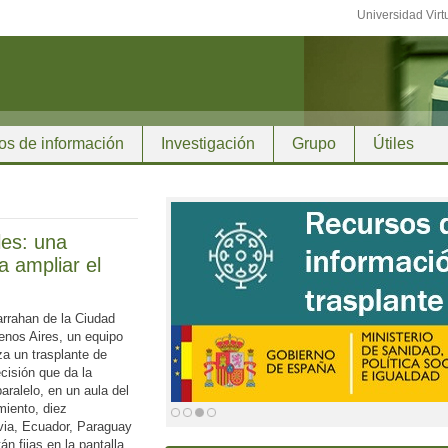
Universidad Virt
os de información
Investigación
Grupo
Útiles
les: una
a ampliar el
arrahan de la Ciudad
nos Aires, un equipo
za un trasplante de
cisión que da la
aralelo, en un aula del
iento, diez
ivia, Ecuador, Paraguay
n fijas en la pantalla,