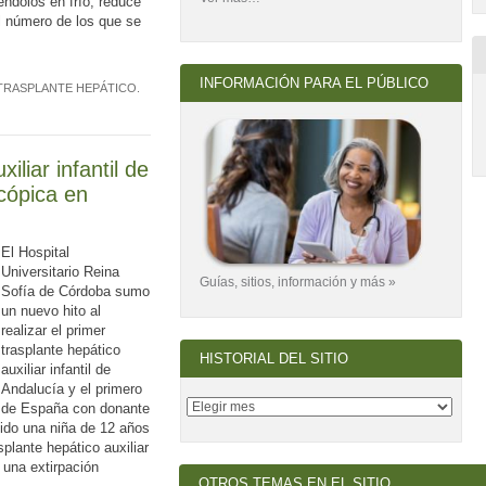
ndolos en frío, reduce
el número de los que se
INFORMACIÓN PARA EL PÚBLICO
TRASPLANTE HEPÁTICO
.
iliar infantil de
cópica en
El Hospital
Universitario Reina
Guías, sitios, información y más »
Sofía de Córdoba sumo
un nuevo hito al
realizar el primer
trasplante hepático
HISTORIAL DEL SITIO
auxiliar infantil de
Andalucía y el primero
de España con donante
sido una niña de 12 años
plante hepático auxiliar
 una extirpación
OTROS TEMAS EN EL SITIO