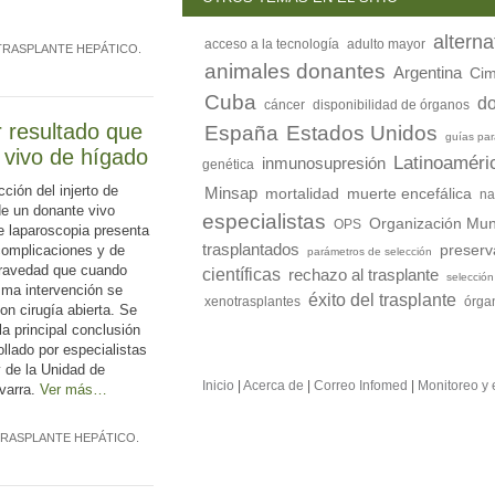
alterna
acceso a la tecnología
adulto mayor
TRASPLANTE HEPÁTICO
.
animales donantes
Argentina
Ci
Cuba
do
cáncer
disponibilidad de órganos
r resultado que
España
Estados Unidos
guías par
e vivo de hígado
Latinoaméri
inmunosupresión
genética
cción del injerto de
Minsap
mortalidad
muerte encefálica
na
e un donante vivo
especialistas
Organización Mund
OPS
e laparoscopia presenta
trasplantados
omplicaciones y de
preserv
parámetros de selección
ravedad que cuando
científicas
rechazo al trasplante
selecció
sma intervención se
éxito del trasplante
xenotrasplantes
órgan
con cirugía abierta. Se
 la principal conclusión
llado por especialistas
y de la Unidad de
Inicio
|
Acerca de
|
Correo Infomed
|
Monitoreo y 
avarra.
Ver más…
RASPLANTE HEPÁTICO
.