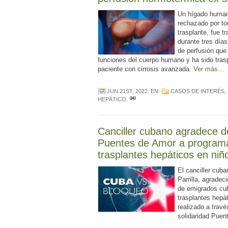
Un hígado human
rechazado por to
trasplante, fue t
durante tres día
de perfusión que
funciones del cuerpo humano y ha sido tras
paciente con cirrosis avanzada.
Ver más…
JUN 21ST, 2022
. EN:
CASOS DE INTERÉS
,
HEPÁTICO
.
Canciller cubano agradece d
Puentes de Amor a program
trasplantes hepáticos en niñ
El canciller cub
Parrilla, agradec
de emigrados cu
trasplantes hepát
realizado a travé
solidaridad Puen